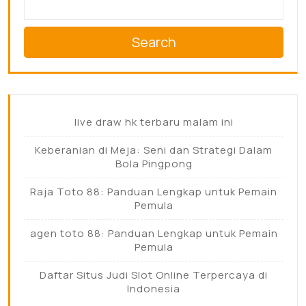
Search
live draw hk terbaru malam ini
Keberanian di Meja: Seni dan Strategi Dalam
Bola Pingpong
Raja Toto 88: Panduan Lengkap untuk Pemain
Pemula
agen toto 88: Panduan Lengkap untuk Pemain
Pemula
Daftar Situs Judi Slot Online Terpercaya di
Indonesia