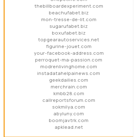
thebillboardexperiment.com
beachufabet.biz
mon-tresse-de-lit.com
sugarufabet.biz
boxufabet.biz
topgearautoservices.net
figurine-jouet.com
your-facebook-address.com
perroquet-ma-passion.com
modrenlivinghome.com
instadatahelpainews.com
geekdailies.com
merchrain.com
kmbb28.com
callreportsforum.com
sokmilya.com
abyluny.com
boomjavtrk.com
apklead.net