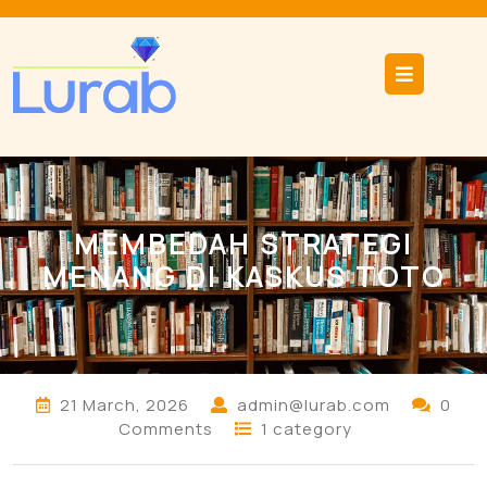
Skip
to
content
Ope
But
MEMBEDAH STRATEGI
MENANG DI KASKUS TOTO
21 March, 2026
admin@lurab.com
0
Comments
1 category