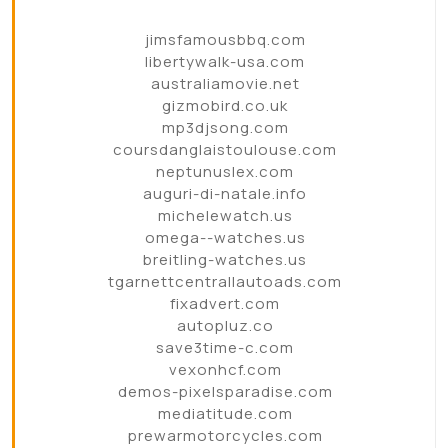
jimsfamousbbq.com
libertywalk-usa.com
australiamovie.net
gizmobird.co.uk
mp3djsong.com
coursdanglaistoulouse.com
neptunuslex.com
auguri-di-natale.info
michelewatch.us
omega--watches.us
breitling-watches.us
tgarnettcentrallautoads.com
fixadvert.com
autopluz.co
save3time-c.com
vexonhcf.com
demos-pixelsparadise.com
mediatitude.com
prewarmotorcycles.com