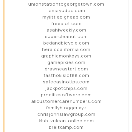
unionstationtogeorgetown.com
iamayudoc.com
mylittlebighead.com
freealot.com
asahiweekly.com
supercleanut.com
bedandbicycle.com
heraldcalifornia.com
graphicmonkeys.com
gamepixies.com
drawneastart.com
fasthokislot88.com
safecasinotips.com
jackpotchips.com
proelitesoftware.com
allcustomercarenumbers.com
familyblogger.xyz
chrisjohnslawgroup.com
klub-vulcan-online.com
breitkamp.com