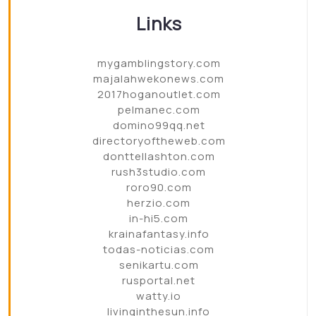
Links
mygamblingstory.com
majalahwekonews.com
2017hoganoutlet.com
pelmanec.com
domino99qq.net
directoryoftheweb.com
donttellashton.com
rush3studio.com
roro90.com
herzio.com
in-hi5.com
krainafantasy.info
todas-noticias.com
senikartu.com
rusportal.net
watty.io
livinginthesun.info