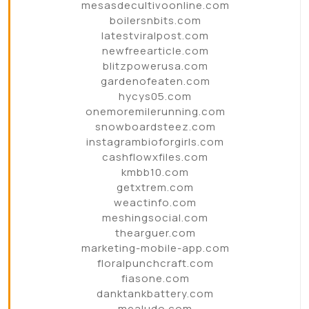
mesasdecultivoonline.com
boilersnbits.com
latestviralpost.com
newfreearticle.com
blitzpowerusa.com
gardenofeaten.com
hycys05.com
onemoremilerunning.com
snowboardsteez.com
instagrambioforgirls.com
cashflowxfiles.com
kmbb10.com
getxtrem.com
weactinfo.com
meshingsocial.com
thearguer.com
marketing-mobile-app.com
floralpunchcraft.com
fiasone.com
danktankbattery.com
mealudo.com