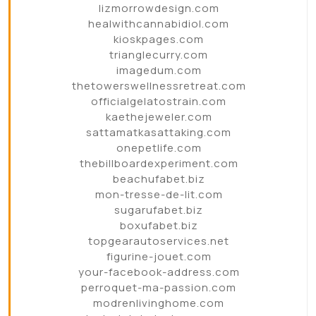
lizmorrowdesign.com
healwithcannabidiol.com
kioskpages.com
trianglecurry.com
imagedum.com
thetowerswellnessretreat.com
officialgelatostrain.com
kaethejeweler.com
sattamatkasattaking.com
onepetlife.com
thebillboardexperiment.com
beachufabet.biz
mon-tresse-de-lit.com
sugarufabet.biz
boxufabet.biz
topgearautoservices.net
figurine-jouet.com
your-facebook-address.com
perroquet-ma-passion.com
modrenlivinghome.com