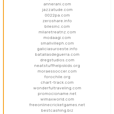
annerani.com
jazzatude.com
0022pa.com
zeroshare.info
bilesinc.com
milaretreatnz.com
modaagi.com
smallvilleph.com
galiciasuroeste.info
batallasdeguerra.com
dregstudios.com
neatstuffhelpskids.org
moraessoccer.com
forochile.org
chart-track.com
wonderfultraveling.com
promocioname.net
wimaxworld.com
freeonlinecricketgames.net
bestcashing.biz