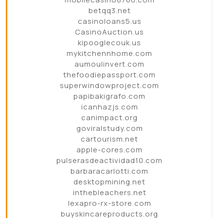
betqq3.net
casinoloans5.us
CasinoAuction.us
kipooglecouk.us
mykitchennhome.com
aumoulinvert.com
thefoodiepassport.com
superwindowproject.com
papibakigrafo.com
icanhazjs.com
canimpact.org
goviralstudy.com
cartourism.net
apple-cores.com
pulserasdeactividad10.com
barbaracarlotti.com
desktopmining.net
inthebleachers.net
lexapro-rx-store.com
buyskincareproducts.org