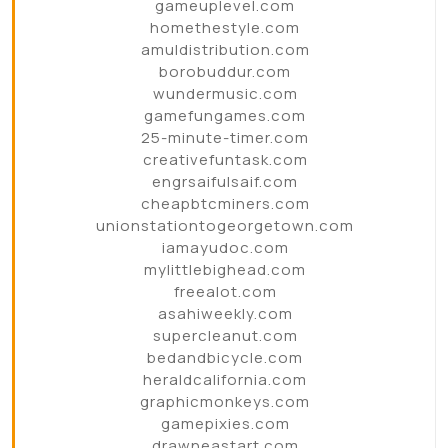
gameuplevel.com
homethestyle.com
amuldistribution.com
borobuddur.com
wundermusic.com
gamefungames.com
25-minute-timer.com
creativefuntask.com
engrsaifulsaif.com
cheapbtcminers.com
unionstationtogeorgetown.com
iamayudoc.com
mylittlebighead.com
freealot.com
asahiweekly.com
supercleanut.com
bedandbicycle.com
heraldcalifornia.com
graphicmonkeys.com
gamepixies.com
drawneastart.com