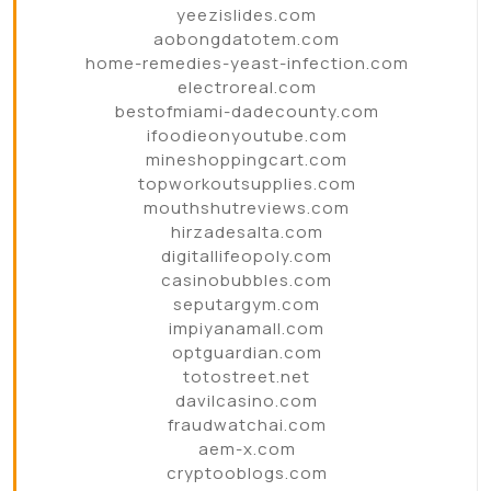
yeezislides.com
aobongdatotem.com
home-remedies-yeast-infection.com
electroreal.com
bestofmiami-dadecounty.com
ifoodieonyoutube.com
mineshoppingcart.com
topworkoutsupplies.com
mouthshutreviews.com
hirzadesalta.com
digitallifeopoly.com
casinobubbles.com
seputargym.com
impiyanamall.com
optguardian.com
totostreet.net
davilcasino.com
fraudwatchai.com
aem-x.com
cryptooblogs.com