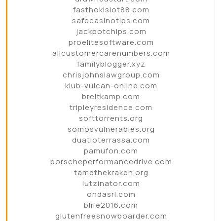
fasthokislot88.com
safecasinotips.com
jackpotchips.com
proelitesoftware.com
allcustomercarenumbers.com
familyblogger.xyz
chrisjohnslawgroup.com
klub-vulcan-online.com
breitkamp.com
tripleyresidence.com
softtorrents.org
somosvulnerables.org
duatloterrassa.com
pamufon.com
porscheperformancedrive.com
tamethekraken.org
lutzinator.com
ondasrl.com
blife2016.com
glutenfreesnowboarder.com