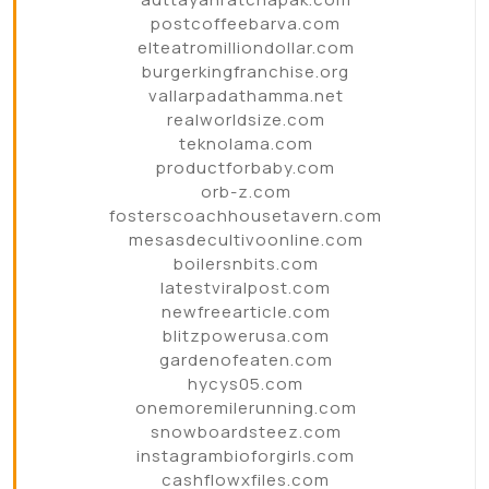
postcoffeebarva.com
elteatromilliondollar.com
burgerkingfranchise.org
vallarpadathamma.net
realworldsize.com
teknolama.com
productforbaby.com
orb-z.com
fosterscoachhousetavern.com
mesasdecultivoonline.com
boilersnbits.com
latestviralpost.com
newfreearticle.com
blitzpowerusa.com
gardenofeaten.com
hycys05.com
onemoremilerunning.com
snowboardsteez.com
instagrambioforgirls.com
cashflowxfiles.com