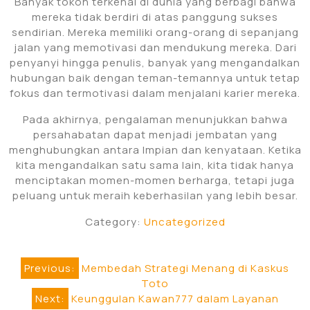
Banyak tokoh terkenal di dunia yang berbagi bahwa
mereka tidak berdiri di atas panggung sukses
sendirian. Mereka memiliki orang-orang di sepanjang
jalan yang memotivasi dan mendukung mereka. Dari
penyanyi hingga penulis, banyak yang mengandalkan
hubungan baik dengan teman-temannya untuk tetap
fokus dan termotivasi dalam menjalani karier mereka.
Pada akhirnya, pengalaman menunjukkan bahwa
persahabatan dapat menjadi jembatan yang
menghubungkan antara Impian dan kenyataan. Ketika
kita mengandalkan satu sama lain, kita tidak hanya
menciptakan momen-momen berharga, tetapi juga
peluang untuk meraih keberhasilan yang lebih besar.
Category:
Uncategorized
Post
Previous:
Membedah Strategi Menang di Kaskus
Toto
navigation
Next:
Keunggulan Kawan777 dalam Layanan