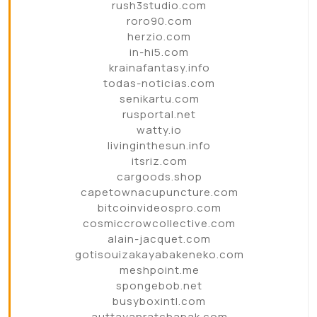
rush3studio.com
roro90.com
herzio.com
in-hi5.com
krainafantasy.info
todas-noticias.com
senikartu.com
rusportal.net
watty.io
livinginthesun.info
itsriz.com
cargoods.shop
capetownacupuncture.com
bitcoinvideospro.com
cosmiccrowcollective.com
alain-jacquet.com
gotisouizakayabakeneko.com
meshpoint.me
spongebob.net
busyboxintl.com
auttayanratchapak.com