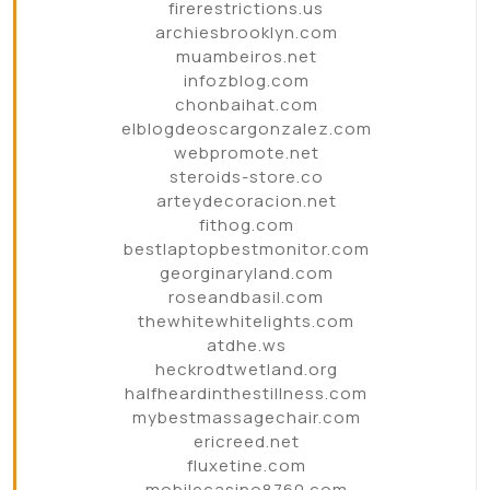
firerestrictions.us
archiesbrooklyn.com
muambeiros.net
infozblog.com
chonbaihat.com
elblogdeoscargonzalez.com
webpromote.net
steroids-store.co
arteydecoracion.net
fithog.com
bestlaptopbestmonitor.com
georginaryland.com
roseandbasil.com
thewhitewhitelights.com
atdhe.ws
heckrodtwetland.org
halfheardinthestillness.com
mybestmassagechair.com
ericreed.net
fluxetine.com
mobilecasino8760.com