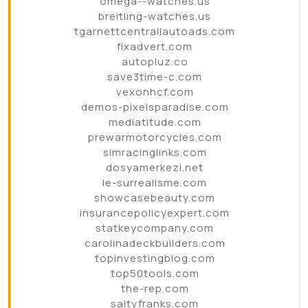
omega--watches.us
breitling-watches.us
tgarnettcentrallautoads.com
fixadvert.com
autopluz.co
save3time-c.com
vexonhcf.com
demos-pixelsparadise.com
mediatitude.com
prewarmotorcycles.com
simracinglinks.com
dosyamerkezi.net
le-surrealisme.com
showcasebeauty.com
insurancepolicyexpert.com
statkeycompany.com
carolinadeckbuilders.com
topinvestingblog.com
top50tools.com
the-rep.com
saltyfranks.com