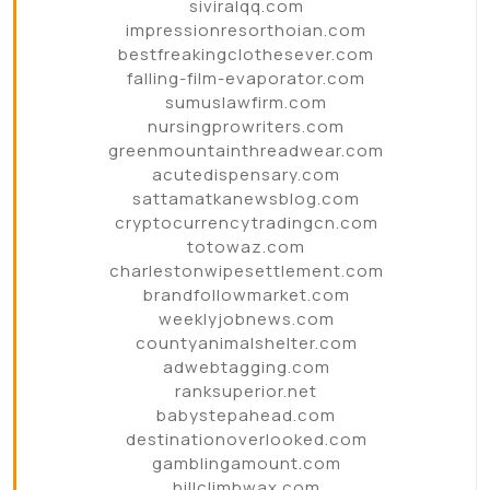
siviralqq.com
impressionresorthoian.com
bestfreakingclothesever.com
falling-film-evaporator.com
sumuslawfirm.com
nursingprowriters.com
greenmountainthreadwear.com
acutedispensary.com
sattamatkanewsblog.com
cryptocurrencytradingcn.com
totowaz.com
charlestonwipesettlement.com
brandfollowmarket.com
weeklyjobnews.com
countyanimalshelter.com
adwebtagging.com
ranksuperior.net
babystepahead.com
destinationoverlooked.com
gamblingamount.com
hillclimbwax.com