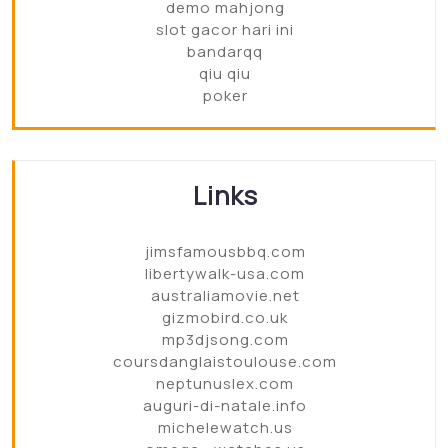
demo mahjong
slot gacor hari ini
bandarqq
qiu qiu
poker
Links
jimsfamousbbq.com
libertywalk-usa.com
australiamovie.net
gizmobird.co.uk
mp3djsong.com
coursdanglaistoulouse.com
neptunuslex.com
auguri-di-natale.info
michelewatch.us