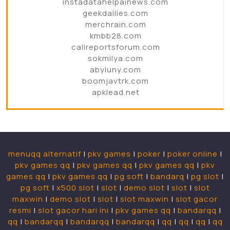
instadatahelpainews.com
geekdailies.com
merchrain.com
kmbb28.com
callreportsforum.com
sokmilya.com
abyluny.com
boomjavtrk.com
apklead.net
menuqq alternatif
|
pkv games
|
poker
|
poker online
|
pkv games qq
|
pkv games qq
|
pkv games qq
|
pkv
games qq
|
pkv games qq
|
pg soft
|
bandarq
|
pg slot
|
pg soft
|
x500 slot
|
slot
|
demo slot
|
slot
|
slot
maxwin
|
demo slot
|
slot
|
slot maxwin
|
slot gacor
resmi
|
slot gacor hari ini
|
pkv games qq
|
bandarqq
|
qq
|
bandarqq
|
bandarqq
|
bandarqq
|
qq
|
qq
|
qq
|
qq