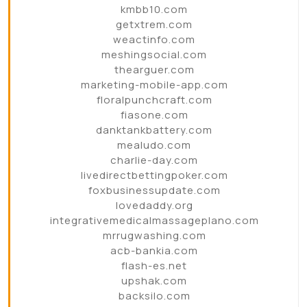
kmbb10.com
getxtrem.com
weactinfo.com
meshingsocial.com
thearguer.com
marketing-mobile-app.com
floralpunchcraft.com
fiasone.com
danktankbattery.com
mealudo.com
charlie-day.com
livedirectbettingpoker.com
foxbusinessupdate.com
lovedaddy.org
integrativemedicalmassageplano.com
mrrugwashing.com
acb-bankia.com
flash-es.net
upshak.com
backsilo.com