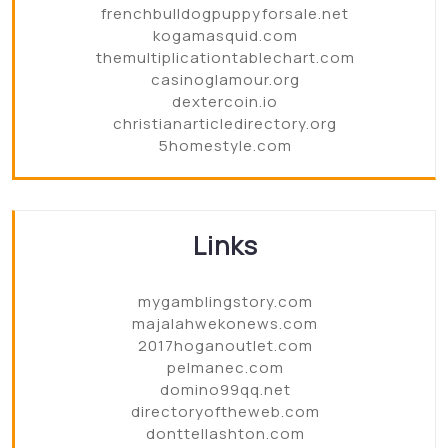
frenchbulldogpuppyforsale.net
kogamasquid.com
themultiplicationtablechart.com
casinoglamour.org
dextercoin.io
christianarticledirectory.org
5homestyle.com
Links
mygamblingstory.com
majalahwekonews.com
2017hoganoutlet.com
pelmanec.com
domino99qq.net
directoryoftheweb.com
donttellashton.com