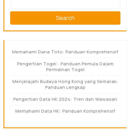
Search
Memahami Dana Toto: Panduan Komprehensif
Pengertian Togel : Panduan Pemula Dalam
Permainan Togel
Menjelajahi Budaya Hong Kong yang Semarak:
Panduan Lengkap
Pengertian Data HK 2024: Tren dan Wawasan
Memahami Data HK: Panduan Komprehensif