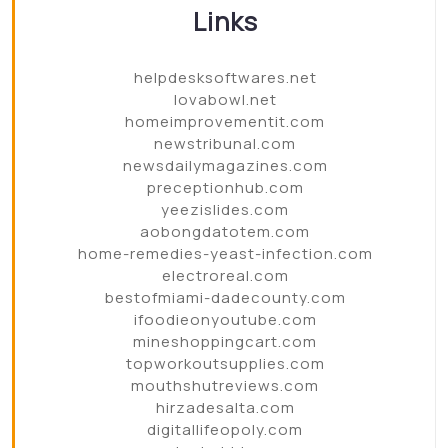
Links
helpdesksoftwares.net
lovabowl.net
homeimprovementit.com
newstribunal.com
newsdailymagazines.com
preceptionhub.com
yeezislides.com
aobongdatotem.com
home-remedies-yeast-infection.com
electroreal.com
bestofmiami-dadecounty.com
ifoodieonyoutube.com
mineshoppingcart.com
topworkoutsupplies.com
mouthshutreviews.com
hirzadesalta.com
digitallifeopoly.com