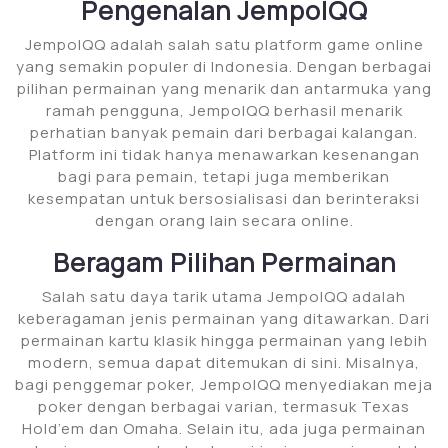
Pengenalan JempolQQ
JempolQQ adalah salah satu platform game online
yang semakin populer di Indonesia. Dengan berbagai
pilihan permainan yang menarik dan antarmuka yang
ramah pengguna, JempolQQ berhasil menarik
perhatian banyak pemain dari berbagai kalangan.
Platform ini tidak hanya menawarkan kesenangan
bagi para pemain, tetapi juga memberikan
kesempatan untuk bersosialisasi dan berinteraksi
dengan orang lain secara online.
Beragam Pilihan Permainan
Salah satu daya tarik utama JempolQQ adalah
keberagaman jenis permainan yang ditawarkan. Dari
permainan kartu klasik hingga permainan yang lebih
modern, semua dapat ditemukan di sini. Misalnya,
bagi penggemar poker, JempolQQ menyediakan meja
poker dengan berbagai varian, termasuk Texas
Hold’em dan Omaha. Selain itu, ada juga permainan