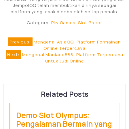
JempolQQ telah membuktikan dirinya sebagai
platform yang layak dicoba oleh setiap pemain.
Category:
Pkv Games
,
Slot Gacor
Post
Previous:
Mengenal AsiaQQ: Platform Permainan
Online Terpercaya
navigation
Next:
Mengenal Maniaqq888: Platform Terpercaya
untuk Judi Online
Related Posts
Demo Slot Olympus:
Pengalaman Bermain yang