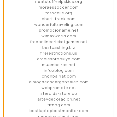
neatstuffhelpskids.org
moraessoccer.com
forochile.org
chart-track.com
wonderfultraveling.com
promocioname.net
wimaxworld.com
freeonlinecricketgames.net
bestcashing.biz
firerestrictions.us
archiesbrooklyn.com
muambeiros.net
infozblog.com
chonbaihat.com
elblogdeoscargonzalez.com
webpromote.net
steroids-store.co
arteydecoracion.net
fithog.com
bestlaptopbestmonitor.com
georginaryland.com