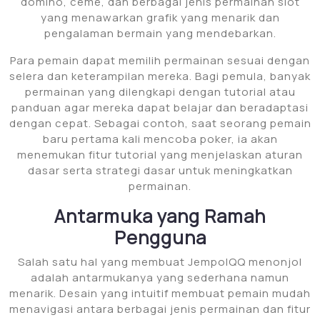
domino, ceme, dan berbagai jenis permainan slot
yang menawarkan grafik yang menarik dan
pengalaman bermain yang mendebarkan.
Para pemain dapat memilih permainan sesuai dengan
selera dan keterampilan mereka. Bagi pemula, banyak
permainan yang dilengkapi dengan tutorial atau
panduan agar mereka dapat belajar dan beradaptasi
dengan cepat. Sebagai contoh, saat seorang pemain
baru pertama kali mencoba poker, ia akan
menemukan fitur tutorial yang menjelaskan aturan
dasar serta strategi dasar untuk meningkatkan
permainan.
Antarmuka yang Ramah
Pengguna
Salah satu hal yang membuat JempolQQ menonjol
adalah antarmukanya yang sederhana namun
menarik. Desain yang intuitif membuat pemain mudah
menavigasi antara berbagai jenis permainan dan fitur