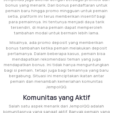
bonus yang menarik. Dari bonus pendaftaran untuk
pemain baru hingga promo mingguan untuk pemain
setia, platform ini terus memberikan insentif bagi
para pemainnya. Ini tentunya menjadi daya tarik
tersendiri, di mana pemain dapat memperoleh
tambahan modal untuk bermain lebih lama.
Misalnya, ada promo deposit yang memberikan
bonus tambahan ketika pemain melakukan deposit
pertamanya. Dalam beberapa kasus, pemain bisa
mendapatkan rekomendasi teman yang juga
mendapatkan bonus. Ini tidak hanya menguntungkan
bagi si pemain, tetapi juga bagi temannya yang baru
bergabung. Situasi ini menciptakan ikatan antar
pemain dan menambah kemeriahan komunitas
JempolQQ.
Komunitas yang Aktif
Salah satu aspek menarik dari JempolQQ adalah
komunitasnya yang sangat aktif. Banyak pemain yang