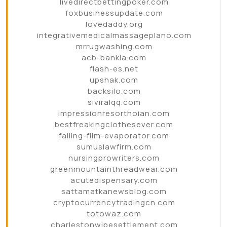
livedirectbettingpoker.com
foxbusinessupdate.com
lovedaddy.org
integrativemedicalmassageplano.com
mrrugwashing.com
acb-bankia.com
flash-es.net
upshak.com
backsilo.com
siviralqq.com
impressionresorthoian.com
bestfreakingclothesever.com
falling-film-evaporator.com
sumuslawfirm.com
nursingprowriters.com
greenmountainthreadwear.com
acutedispensary.com
sattamatkanewsblog.com
cryptocurrencytradingcn.com
totowaz.com
charlestonwipesettlement.com