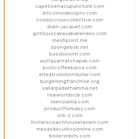
capetownacupuncture.com
bitcoinvideospro.com
cosmiccrowcollective.com
alain-jacquet.com
gotisouizakayabakeneko.com
meshpoint.me
spongebob.net
busyboxintl.com
auttayanratchapak.com
postcoffeebarva.com
elteatromilliondollar.com
burgerkingfranchise.org
vallarpadathamma.net
realworldsize.com
teknolama.com
productforbaby.com
orb-z.com
fosterscoachhousetavern.com
mesasdecultivoonline.com
boilersnbits.com