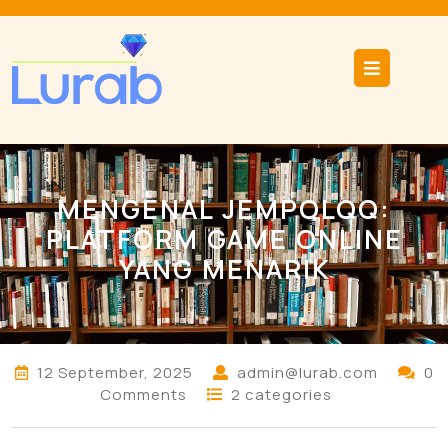
Skip
to
content
Ope
But
MENGENAL JEMPOLQQ:
PLATFORM GAME ONLINE
YANG MENARIK
12 September, 2025
admin@lurab.com
0
Comments
2 categories