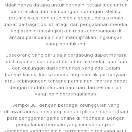
tidak hanya datang untuk bermain, tetapi juga untuk
berinteraksi dan membangun hubungan. Melalui
forum diskusi dan grup media sosial, para pemain
dapat berbagi tips, strategi, dan pengalaman mereka.
Kegiatan ini meningkatkan rasa kebersamaan di
antara para pemain dan menciptakan lingkungan
yang mendukung.
Seseorang yang baru saja bergabung dapat merasa
lebih nyaman dan cepat beradaptasi berkat bantuan
dan dukungan dari komunitas yang ada. Dalam
banyak kasus, ketika seseorang memiliki pertanyaan
atau kebingungan tentang permainan, mereka dapat
dengan mudah mencari bantuan dari pemain lain
yang lebih berpengalaman.
JempolQQ, dengan berbagai keunggulan yang
ditawarkannya, memang menjadi pilihan menarik bagi
para penggemar game online di Indonesia. Dengan
pengalaman bermain yang menyenangkan,
keamanan yang terjamin, serta komunitas yang aktif,