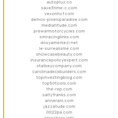
autopluz.co
save3time-c.com
vexonhcf.com
demos-pixelsparadise.com
mediatitude.com
prewarmotorcycles.com
simracinglinks.com
dosyamerkezi.net
le-surrealisme.com
showcasebeauty.com
insurancepolicyexpert.com
statkeycompany.com
carolinadeckbuilders.com
topinvestingblog.com
top50tools.com
the-rep.com
saltyfranks.com
annerani.com
jazzatude.com
0022pa.com
zeroshare.info