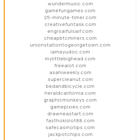
wundermusic.com
gamefungames.com
25-minute-timer.com
creativefuntask.com
engrsaifulsaif.com
cheapbtcminers.com
unionstationtogeorgetown.com
iamayudoc.com
mylittlebighead.com
freealot.com
asahiweekly.com
supercleanut.com
bedandbicycle.com
heraldcalifornia.com
graphicmonkeys.com
gamepixies.com
drawneastart.com
fasthokislot88.com
safecasinotips.com
jackpotchips.com