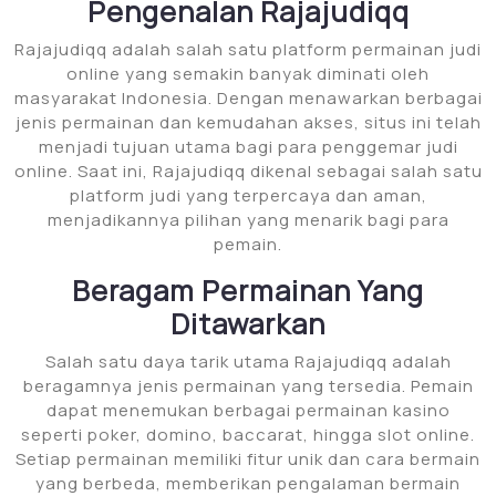
Pengenalan Rajajudiqq
Rajajudiqq adalah salah satu platform permainan judi
online yang semakin banyak diminati oleh
masyarakat Indonesia. Dengan menawarkan berbagai
jenis permainan dan kemudahan akses, situs ini telah
menjadi tujuan utama bagi para penggemar judi
online. Saat ini, Rajajudiqq dikenal sebagai salah satu
platform judi yang terpercaya dan aman,
menjadikannya pilihan yang menarik bagi para
pemain.
Beragam Permainan Yang
Ditawarkan
Salah satu daya tarik utama Rajajudiqq adalah
beragamnya jenis permainan yang tersedia. Pemain
dapat menemukan berbagai permainan kasino
seperti poker, domino, baccarat, hingga slot online.
Setiap permainan memiliki fitur unik dan cara bermain
yang berbeda, memberikan pengalaman bermain