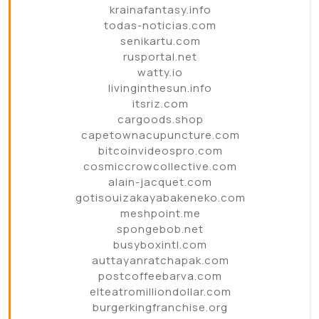
krainafantasy.info
todas-noticias.com
senikartu.com
rusportal.net
watty.io
livinginthesun.info
itsriz.com
cargoods.shop
capetownacupuncture.com
bitcoinvideospro.com
cosmiccrowcollective.com
alain-jacquet.com
gotisouizakayabakeneko.com
meshpoint.me
spongebob.net
busyboxintl.com
auttayanratchapak.com
postcoffeebarva.com
elteatromilliondollar.com
burgerkingfranchise.org