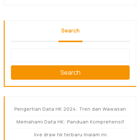
Search
Search
Pengertian Data HK 2024: Tren dan Wawasan
Memahami Data HK: Panduan Komprehensif
live draw hk terbaru malam ini