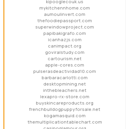
kipooglecouk.us
mykitchennhome.com
aumoulinvert.com
thefoodiepassport.com
superwindowproject.com
papibakigrafo.com
icanhazjs.com
canimpact.org
goviralstudy.com
cartourism.net
apple-cores.com
pulserasdeactividad10.com
barbaracarlotti.com
desktopmining.net
inthebleachers.net
lexapro-rx-store.com
buyskincareproducts.org
frenchbulldogpuppyforsale.net
kogamasquid.com
themultiplicationtablechart.com
casinoglamour.org