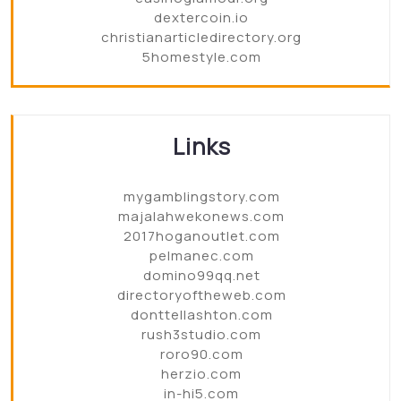
dextercoin.io
christianarticledirectory.org
5homestyle.com
Links
mygamblingstory.com
majalahwekonews.com
2017hoganoutlet.com
pelmanec.com
domino99qq.net
directoryoftheweb.com
donttellashton.com
rush3studio.com
roro90.com
herzio.com
in-hi5.com