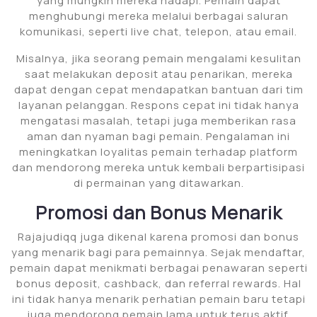
yang mungkin mereka hadapi. Pemain dapat
menghubungi mereka melalui berbagai saluran
komunikasi, seperti live chat, telepon, atau email.
Misalnya, jika seorang pemain mengalami kesulitan
saat melakukan deposit atau penarikan, mereka
dapat dengan cepat mendapatkan bantuan dari tim
layanan pelanggan. Respons cepat ini tidak hanya
mengatasi masalah, tetapi juga memberikan rasa
aman dan nyaman bagi pemain. Pengalaman ini
meningkatkan loyalitas pemain terhadap platform
dan mendorong mereka untuk kembali berpartisipasi
di permainan yang ditawarkan.
Promosi dan Bonus Menarik
Rajajudiqq juga dikenal karena promosi dan bonus
yang menarik bagi para pemainnya. Sejak mendaftar,
pemain dapat menikmati berbagai penawaran seperti
bonus deposit, cashback, dan referral rewards. Hal
ini tidak hanya menarik perhatian pemain baru tetapi
juga mendorong pemain lama untuk terus aktif.