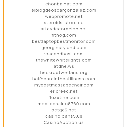
chonbaihat.com
elblogdeoscargonzalez.com
webpromote.net
steroids-store.co
arteydecoracion.net
fithog.com
bestlaptopbestmonitor.com
georginaryland.com
roseandbasil.com
thewhitewhitelights.com
atdhe.ws
heckrodtwetland.org
halfheardinthestillness.com
mybestmassagechair.com
ericreed.net
fluxetine.com
mobilecasino8760.com
betqq3.net
casinoloans5.us
CasinoAuction.us