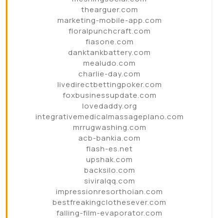
thearguer.com
marketing-mobile-app.com
floralpunchcraft.com
fiasone.com
danktankbattery.com
mealudo.com
charlie-day.com
livedirectbettingpoker.com
foxbusinessupdate.com
lovedaddy.org
integrativemedicalmassageplano.com
mrrugwashing.com
acb-bankia.com
flash-es.net
upshak.com
backsilo.com
siviralqq.com
impressionresorthoian.com
bestfreakingclothesever.com
falling-film-evaporator.com