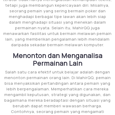
tetapi juga membangun kepercayaan diri. Misalnya,
seorang pemain yang sering bermain poker dan
menghadapi berbagai tipe lawan akan lebih siap
dalam menghadapi situasi yang menekan dalam
permainan nyata. Selain itu, MahirQQ juga
menawarkan fasilitas untuk bermain melawan pemain
lain, yang memberikan pengalaman lebih mendalam
daripada sekadar bermain melawan komputer.
Menonton dan Menganalisa
Permainan Lain
Salah satu cara efektif untuk belajar adalah dengan
menonton permainan orang lain. Di MahirQQ, pemain
bisa menyaksikan pertandingan antara pemain yang
lebih berpengalaman. Memperhatikan cara mereka
mengambil keputusan, strategi yang digunakan, dan
bagaimana mereka beradaptasi dengan situasi yang
berubah dapat memberi wawasan berharga.
Contohnya, seorang pemain yang mengamati