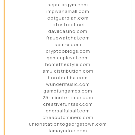
seputargym.com
impiyanamall.com
optguardian.com
totostreet.net
davilcasino.com
fraudwatchai.com
aem-x.com
cryptooblogs.com
gameuplevel.com
homethestyle.com
amuldistribution.com
borobuddur.com
wundermusic.com
gamefungames.com
25-minute-timer.com
creativefuntask.com
engrsaifulsaif.com
cheapbtcminers.com
unionstationtogeorgetown.com
iamayudoc.com