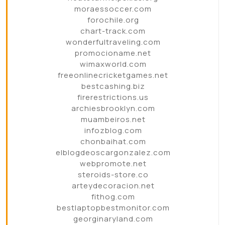
moraessoccer.com
forochile.org
chart-track.com
wonderfultraveling.com
promocioname.net
wimaxworld.com
freeonlinecricketgames.net
bestcashing.biz
firerestrictions.us
archiesbrooklyn.com
muambeiros.net
infozblog.com
chonbaihat.com
elblogdeoscargonzalez.com
webpromote.net
steroids-store.co
arteydecoracion.net
fithog.com
bestlaptopbestmonitor.com
georginaryland.com