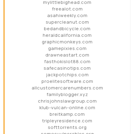
mylittlebighead.com
freealot.com
asahiweekly.com
supercleanut.com
bedandbicycle.com
heraldcalifornia.com
graphicmonkeys.com
gamepixies.com
drawneastart.com
fasthokislot88.com
safecasinotips.com
jackpotchips.com
proelitesoftware.com
allcustomercarenumbers.com
familyblogger.xyz
chrisjohnslawgroup.com
klub-vulcan-online.com
breitkamp.com
tripleyresidence.com
softtorrents.org
somosvulnerables.org