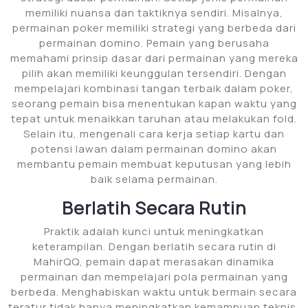
memiliki nuansa dan taktiknya sendiri. Misalnya,
permainan poker memiliki strategi yang berbeda dari
permainan domino. Pemain yang berusaha
memahami prinsip dasar dari permainan yang mereka
pilih akan memiliki keunggulan tersendiri. Dengan
mempelajari kombinasi tangan terbaik dalam poker,
seorang pemain bisa menentukan kapan waktu yang
tepat untuk menaikkan taruhan atau melakukan fold.
Selain itu, mengenali cara kerja setiap kartu dan
potensi lawan dalam permainan domino akan
membantu pemain membuat keputusan yang lebih
baik selama permainan.
Berlatih Secara Rutin
Praktik adalah kunci untuk meningkatkan
keterampilan. Dengan berlatih secara rutin di
MahirQQ, pemain dapat merasakan dinamika
permainan dan mempelajari pola permainan yang
berbeda. Menghabiskan waktu untuk bermain secara
teratur tidak hanya meningkatkan kemampuan teknis,