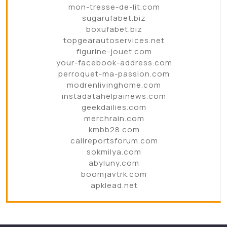
mon-tresse-de-lit.com
sugarufabet.biz
boxufabet.biz
topgearautoservices.net
figurine-jouet.com
your-facebook-address.com
perroquet-ma-passion.com
modrenlivinghome.com
instadatahelpainews.com
geekdailies.com
merchrain.com
kmbb28.com
callreportsforum.com
sokmilya.com
abyluny.com
boomjavtrk.com
apklead.net