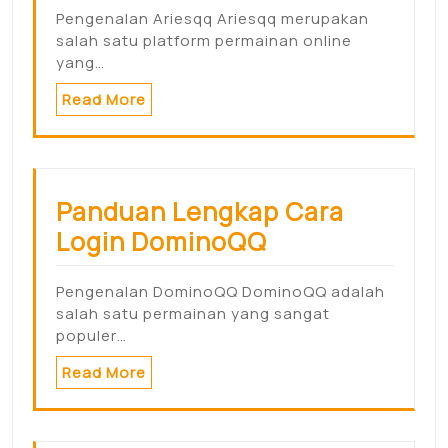
Pengenalan Ariesqq Ariesqq merupakan
salah satu platform permainan online
yang…
Read More
Panduan Lengkap Cara
Login DominoQQ
Pengenalan DominoQQ DominoQQ adalah
salah satu permainan yang sangat
populer…
Read More