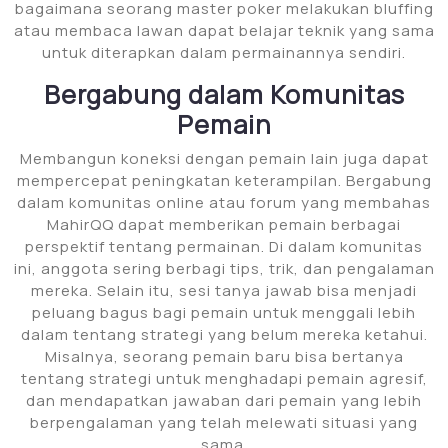
bagaimana seorang master poker melakukan bluffing
atau membaca lawan dapat belajar teknik yang sama
untuk diterapkan dalam permainannya sendiri.
Bergabung dalam Komunitas
Pemain
Membangun koneksi dengan pemain lain juga dapat
mempercepat peningkatan keterampilan. Bergabung
dalam komunitas online atau forum yang membahas
MahirQQ dapat memberikan pemain berbagai
perspektif tentang permainan. Di dalam komunitas
ini, anggota sering berbagi tips, trik, dan pengalaman
mereka. Selain itu, sesi tanya jawab bisa menjadi
peluang bagus bagi pemain untuk menggali lebih
dalam tentang strategi yang belum mereka ketahui.
Misalnya, seorang pemain baru bisa bertanya
tentang strategi untuk menghadapi pemain agresif,
dan mendapatkan jawaban dari pemain yang lebih
berpengalaman yang telah melewati situasi yang
sama.