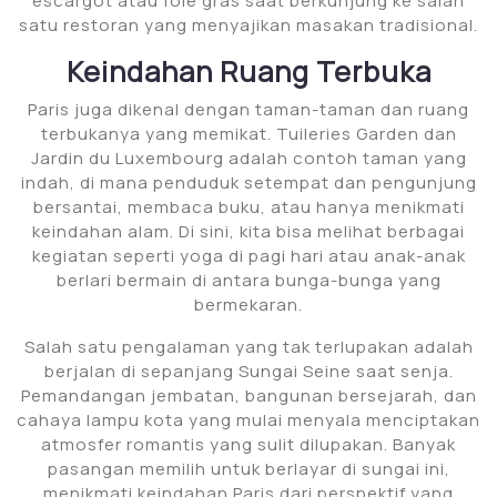
escargot atau foie gras saat berkunjung ke salah
satu restoran yang menyajikan masakan tradisional.
Keindahan Ruang Terbuka
Paris juga dikenal dengan taman-taman dan ruang
terbukanya yang memikat. Tuileries Garden dan
Jardin du Luxembourg adalah contoh taman yang
indah, di mana penduduk setempat dan pengunjung
bersantai, membaca buku, atau hanya menikmati
keindahan alam. Di sini, kita bisa melihat berbagai
kegiatan seperti yoga di pagi hari atau anak-anak
berlari bermain di antara bunga-bunga yang
bermekaran.
Salah satu pengalaman yang tak terlupakan adalah
berjalan di sepanjang Sungai Seine saat senja.
Pemandangan jembatan, bangunan bersejarah, dan
cahaya lampu kota yang mulai menyala menciptakan
atmosfer romantis yang sulit dilupakan. Banyak
pasangan memilih untuk berlayar di sungai ini,
menikmati keindahan Paris dari perspektif yang