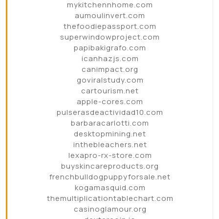
mykitchennhome.com
aumoulinvert.com
thefoodiepassport.com
superwindowproject.com
papibakigrafo.com
icanhazjs.com
canimpact.org
goviralstudy.com
cartourism.net
apple-cores.com
pulserasdeactividad10.com
barbaracarlotti.com
desktopmining.net
inthebleachers.net
lexapro-rx-store.com
buyskincareproducts.org
frenchbulldogpuppyforsale.net
kogamasquid.com
themultiplicationtablechart.com
casinoglamour.org