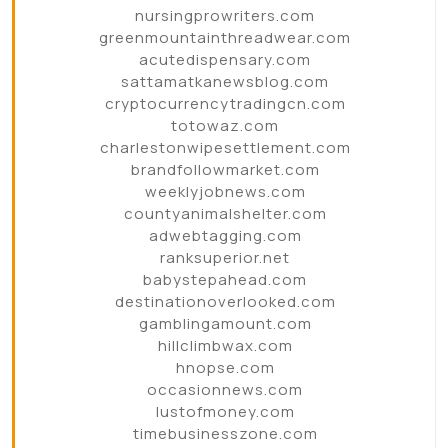
nursingprowriters.com
greenmountainthreadwear.com
acutedispensary.com
sattamatkanewsblog.com
cryptocurrencytradingcn.com
totowaz.com
charlestonwipesettlement.com
brandfollowmarket.com
weeklyjobnews.com
countyanimalshelter.com
adwebtagging.com
ranksuperior.net
babystepahead.com
destinationoverlooked.com
gamblingamount.com
hillclimbwax.com
hnopse.com
occasionnews.com
lustofmoney.com
timebusinesszone.com