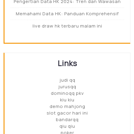
Pengertian Data HK 2024: Tren dan Wawasan
Memahami Data HK: Panduan Komprehensif
live draw hk terbaru malam ini
Links
judi qq
jurusqq
dominoqq pkv
kiu kiu
demo mahjong
slot gacor hari ini
bandarqq
qiu qiu
poker