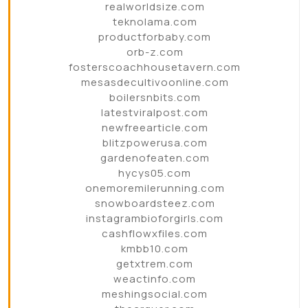
realworldsize.com
teknolama.com
productforbaby.com
orb-z.com
fosterscoachhousetavern.com
mesasdecultivoonline.com
boilersnbits.com
latestviralpost.com
newfreearticle.com
blitzpowerusa.com
gardenofeaten.com
hycys05.com
onemoremilerunning.com
snowboardsteez.com
instagrambioforgirls.com
cashflowxfiles.com
kmbb10.com
getxtrem.com
weactinfo.com
meshingsocial.com