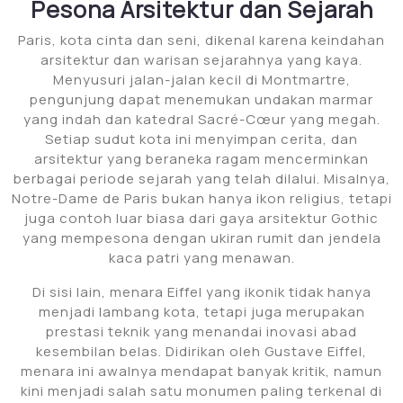
Pesona Arsitektur dan Sejarah
Paris, kota cinta dan seni, dikenal karena keindahan
arsitektur dan warisan sejarahnya yang kaya.
Menyusuri jalan-jalan kecil di Montmartre,
pengunjung dapat menemukan undakan marmar
yang indah dan katedral Sacré-Cœur yang megah.
Setiap sudut kota ini menyimpan cerita, dan
arsitektur yang beraneka ragam mencerminkan
berbagai periode sejarah yang telah dilalui. Misalnya,
Notre-Dame de Paris bukan hanya ikon religius, tetapi
juga contoh luar biasa dari gaya arsitektur Gothic
yang mempesona dengan ukiran rumit dan jendela
kaca patri yang menawan.
Di sisi lain, menara Eiffel yang ikonik tidak hanya
menjadi lambang kota, tetapi juga merupakan
prestasi teknik yang menandai inovasi abad
kesembilan belas. Didirikan oleh Gustave Eiffel,
menara ini awalnya mendapat banyak kritik, namun
kini menjadi salah satu monumen paling terkenal di