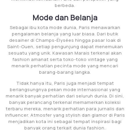
berbeda.
Mode dan Belanja
Sebagai ibu kota mode dunia, Paris menawarkan
pengalaman belanja yang luar biasa. Dari butik
desainer di Champs-Élysées hingga pasar loak di
Saint-Ouen, setiap pengunjung dapat menemukan
sesuatu yang unik. Kawasan Marais terkenal akan
fashion amanat serta toko-toko vintage yang
menarik perhatian pecinta mode yang mencari
barang-barang langka.
Tidak hanya itu, Paris juga menjadi tempat
berlangsungnya pekan mode internasional yang
menarik banyak perhatian dari seluruh dunia. Di sini,
banyak perancang terkenal memamerkan koleksi
terbaru mereka, menarik perhatian para jurnalis dan
influencer. Atmosfer yang stylish dan glamor di Paris
menjadikan kota ini sebagai tempat inspirasi bagi
banyak orang terkait dunia fashion.