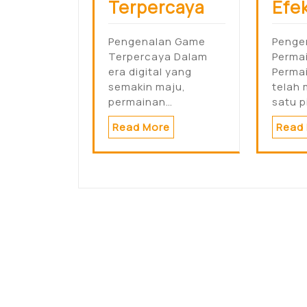
Terpercaya
Efek
Pengenalan Game
Penge
Terpercaya Dalam
Perma
era digital yang
Perma
semakin maju,
telah 
permainan…
satu p
Read More
Read