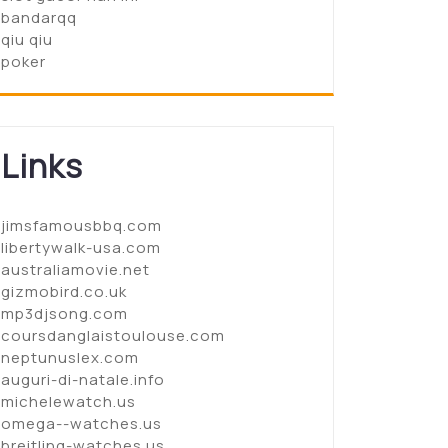
bandarqq
qiu qiu
poker
Links
jimsfamousbbq.com
libertywalk-usa.com
australiamovie.net
gizmobird.co.uk
mp3djsong.com
coursdanglaistoulouse.com
neptunuslex.com
auguri-di-natale.info
michelewatch.us
omega--watches.us
breitling-watches.us