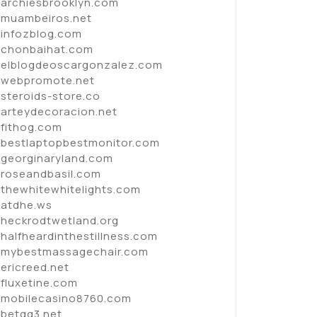
archiesbrooklyn.com
muambeiros.net
infozblog.com
chonbaihat.com
elblogdeoscargonzalez.com
webpromote.net
steroids-store.co
arteydecoracion.net
fithog.com
bestlaptopbestmonitor.com
georginaryland.com
roseandbasil.com
thewhitewhitelights.com
atdhe.ws
heckrodtwetland.org
halfheardinthestillness.com
mybestmassagechair.com
ericreed.net
fluxetine.com
mobilecasino8760.com
betqq3.net