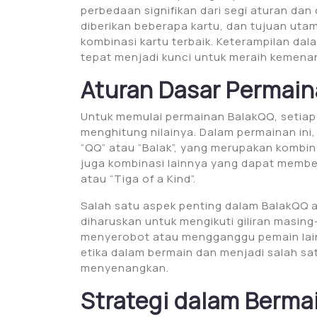
perbedaan signifikan dari segi aturan dan
diberikan beberapa kartu, dan tujuan uta
kombinasi kartu terbaik. Keterampilan d
tepat menjadi kunci untuk meraih kemena
Aturan Dasar Permai
Untuk memulai permainan BalakQQ, setia
menghitung nilainya. Dalam permainan ini, 
“QQ” atau “Balak”, yang merupakan kombinas
juga kombinasi lainnya yang dapat membe
atau “Tiga of a Kind”.
Salah satu aspek penting dalam BalakQQ a
diharuskan untuk mengikuti giliran masin
menyerobot atau mengganggu pemain lain.
etika dalam bermain dan menjadi salah s
menyenangkan.
Strategi dalam Berma