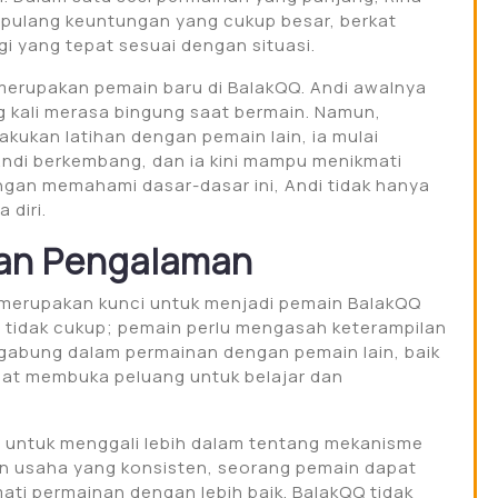
pulang keuntungan yang cukup besar, berkat
 yang tepat sesuai dengan situasi.
ng merupakan pemain baru di BalakQQ. Andi awalnya
ng kali merasa bingung saat bermain. Namun,
kukan latihan dengan pemain lain, ia mulai
ndi berkembang, dan ia kini mampu menikmati
ngan memahami dasar-dasar ini, Andi tidak hanya
 diri.
dan Pengalaman
n merupakan kunci untuk menjadi pemain BalakQQ
 tidak cukup; pemain perlu mengasah keterampilan
gabung dalam permainan dengan pemain lain, baik
at membuka peluang untuk belajar dan
 untuk menggali lebih dalam tentang mekanisme
an usaha yang konsisten, seorang pemain dapat
i permainan dengan lebih baik. BalakQQ tidak