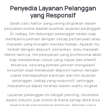
Penyedia Layanan Pelanggan
yang Responsif
Salah satu faktor yang sering dilupakan dalam
perjudian online adalah kualitas layanan pelanggan.
Di Jadiqq, tim dukungan pelanggan selalu siap
membantu pemain dengan setiap pertanyaan atau
masalah yang mungkin mereka hadapi. Apakah itu
terkait dengan deposit, penarikan, atau masalah
teknis lainnya, tim pelayanan yang profesional akan
siap memberikan solusi yang cepat dan efektif.
Misalnya, seorang pemain pernah mengalami
kesulitan saat melakukan deposit namun dengan
cepat mendapatkan bantuan dari tim layanan
pelanggan Jadiqq yang responsif, sehingga
masalahnya dapat teratasi dalam waktu singkat.
Layanan pelanggan ini sangat penting, terutama
dalam industri judi online di mana setiap detik bisa
mengubah pengalaman bermain. Pemain yang