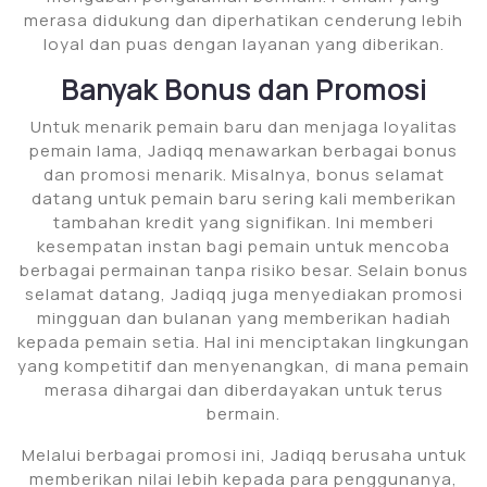
merasa didukung dan diperhatikan cenderung lebih
loyal dan puas dengan layanan yang diberikan.
Banyak Bonus dan Promosi
Untuk menarik pemain baru dan menjaga loyalitas
pemain lama, Jadiqq menawarkan berbagai bonus
dan promosi menarik. Misalnya, bonus selamat
datang untuk pemain baru sering kali memberikan
tambahan kredit yang signifikan. Ini memberi
kesempatan instan bagi pemain untuk mencoba
berbagai permainan tanpa risiko besar. Selain bonus
selamat datang, Jadiqq juga menyediakan promosi
mingguan dan bulanan yang memberikan hadiah
kepada pemain setia. Hal ini menciptakan lingkungan
yang kompetitif dan menyenangkan, di mana pemain
merasa dihargai dan diberdayakan untuk terus
bermain.
Melalui berbagai promosi ini, Jadiqq berusaha untuk
memberikan nilai lebih kepada para penggunanya,