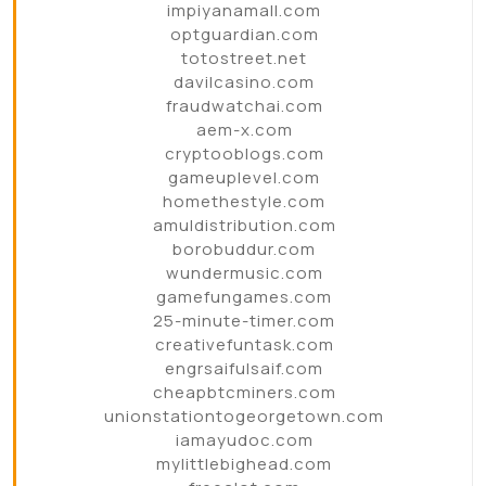
impiyanamall.com
optguardian.com
totostreet.net
davilcasino.com
fraudwatchai.com
aem-x.com
cryptooblogs.com
gameuplevel.com
homethestyle.com
amuldistribution.com
borobuddur.com
wundermusic.com
gamefungames.com
25-minute-timer.com
creativefuntask.com
engrsaifulsaif.com
cheapbtcminers.com
unionstationtogeorgetown.com
iamayudoc.com
mylittlebighead.com