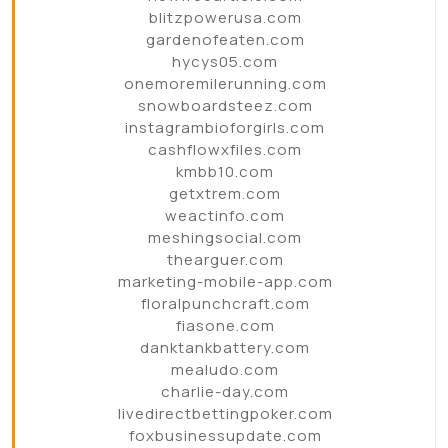
blitzpowerusa.com
gardenofeaten.com
hycys05.com
onemoremilerunning.com
snowboardsteez.com
instagrambioforgirls.com
cashflowxfiles.com
kmbb10.com
getxtrem.com
weactinfo.com
meshingsocial.com
thearguer.com
marketing-mobile-app.com
floralpunchcraft.com
fiasone.com
danktankbattery.com
mealudo.com
charlie-day.com
livedirectbettingpoker.com
foxbusinessupdate.com