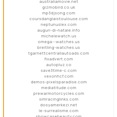
australiamovie.net
gizmobird.co.uk
mp3djsong.com
coursdanglaistoulouse.com
neptunuslex.com
auguri-di-natale.info
michelewatch.us
omega--watches.us
breitling-watches.us
tgarnettcentrallautoads.com
fixadvert.com
autopluz.co
save3time-c.com
vexonhcf.com
demos-pixelsparadise.com
mediatitude.com
prewarmotorcycles.com
simracinglinks.com
dosyamerkezi.net
le-surrealisme.com
showcasebeauty.com