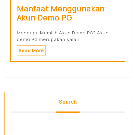
Manfaat Menggunakan
Akun Demo PG
Mengapa Memilih Akun Demo PG? Akun
demo PG merupakan salah…
Read More
Search