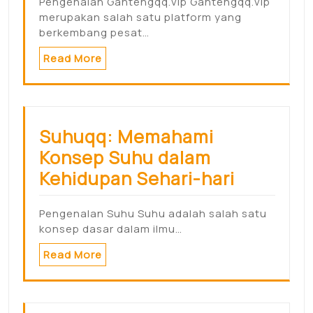
Pengenalan Gantengqq.vip Gantengqq.vip
merupakan salah satu platform yang
berkembang pesat…
Read More
Suhuqq: Memahami
Konsep Suhu dalam
Kehidupan Sehari-hari
Pengenalan Suhu Suhu adalah salah satu
konsep dasar dalam ilmu…
Read More