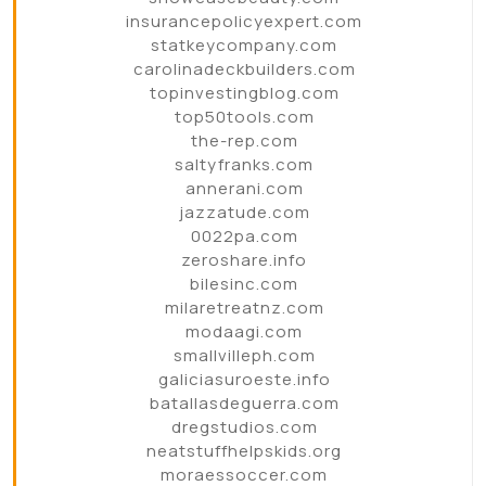
insurancepolicyexpert.com
statkeycompany.com
carolinadeckbuilders.com
topinvestingblog.com
top50tools.com
the-rep.com
saltyfranks.com
annerani.com
jazzatude.com
0022pa.com
zeroshare.info
bilesinc.com
milaretreatnz.com
modaagi.com
smallvilleph.com
galiciasuroeste.info
batallasdeguerra.com
dregstudios.com
neatstuffhelpskids.org
moraessoccer.com