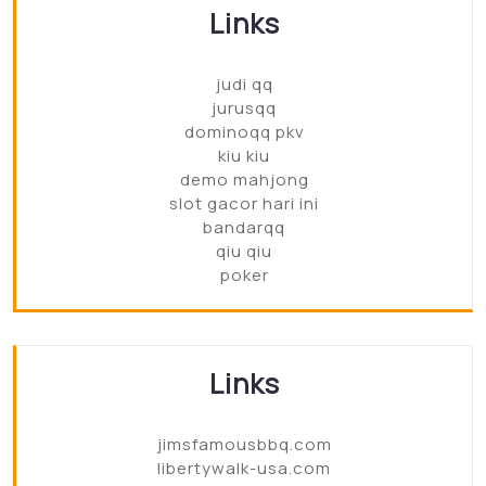
Links
judi qq
jurusqq
dominoqq pkv
kiu kiu
demo mahjong
slot gacor hari ini
bandarqq
qiu qiu
poker
Links
jimsfamousbbq.com
libertywalk-usa.com