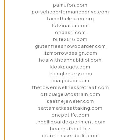
pamufon.com
porscheperformancedrive.com
tamethekraken.org
lutzinator.com
ondasrl.com
blife2016.com
glutenfreesnowboarder.com
lizmorrowdesign.com
healwithcannabidiol.com
kioskpages.com
trianglecurry.com
imagedum.com
thetowerswellnessretreat.com
officialgelatostrain.com
kaethejeweler.com
sattamatkasattaking.com
onepetlife.com
thebillboardexperiment.com
beachufabet.biz
mon-tresse-de-lit.com