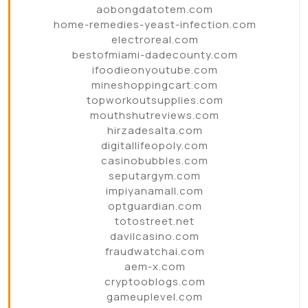
aobongdatotem.com
home-remedies-yeast-infection.com
electroreal.com
bestofmiami-dadecounty.com
ifoodieonyoutube.com
mineshoppingcart.com
topworkoutsupplies.com
mouthshutreviews.com
hirzadesalta.com
digitallifeopoly.com
casinobubbles.com
seputargym.com
impiyanamall.com
optguardian.com
totostreet.net
davilcasino.com
fraudwatchai.com
aem-x.com
cryptooblogs.com
gameuplevel.com