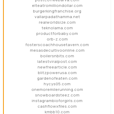
elteatromilliondollar.com
burgerkingfranchise.org
vallarpadathamma.net
realworldsize.com
teknolama.com
productforbaby.com
orb-z.com
fosterscoachhousetavern.com
mesasdecultivoonline.com
boilersnbits.com
latestviralpost.com
newfreearticle.com
blitzpowerusa.com
gardenofeaten.com
hycys05.com
onemoremilerunning.com
snowboardsteez.com
instagrambioforgirls.com
cashflowxfiles.com
kmbb10.com