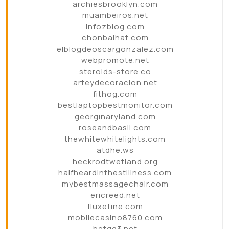
archiesbrooklyn.com
muambeiros.net
infozblog.com
chonbaihat.com
elblogdeoscargonzalez.com
webpromote.net
steroids-store.co
arteydecoracion.net
fithog.com
bestlaptopbestmonitor.com
georginaryland.com
roseandbasil.com
thewhitewhitelights.com
atdhe.ws
heckrodtwetland.org
halfheardinthestillness.com
mybestmassagechair.com
ericreed.net
fluxetine.com
mobilecasino8760.com
betqq3.net