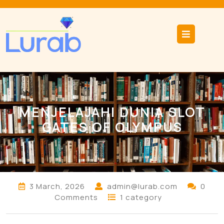
Skip
to
content
Ope
But
MENJELAJAHI DUNIA SLOT
GATES OF OLYMPUS
3 March, 2026
admin@lurab.com
0
Comments
1 category