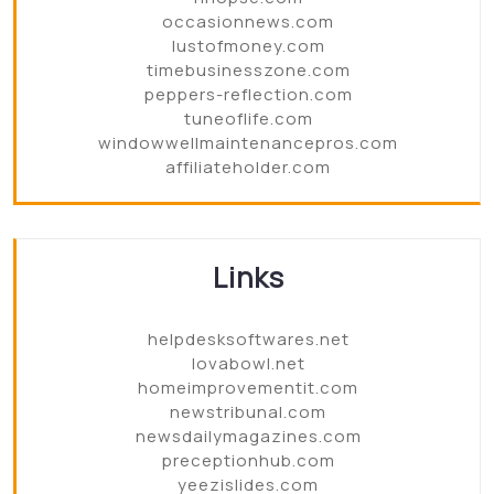
occasionnews.com
lustofmoney.com
timebusinesszone.com
peppers-reflection.com
tuneoflife.com
windowwellmaintenancepros.com
affiliateholder.com
Links
helpdesksoftwares.net
lovabowl.net
homeimprovementit.com
newstribunal.com
newsdailymagazines.com
preceptionhub.com
yeezislides.com