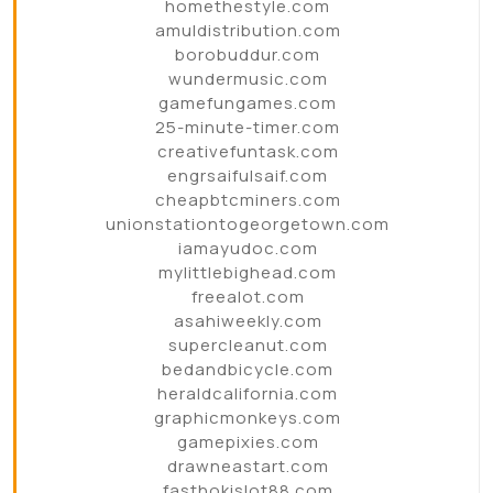
homethestyle.com
amuldistribution.com
borobuddur.com
wundermusic.com
gamefungames.com
25-minute-timer.com
creativefuntask.com
engrsaifulsaif.com
cheapbtcminers.com
unionstationtogeorgetown.com
iamayudoc.com
mylittlebighead.com
freealot.com
asahiweekly.com
supercleanut.com
bedandbicycle.com
heraldcalifornia.com
graphicmonkeys.com
gamepixies.com
drawneastart.com
fasthokislot88.com