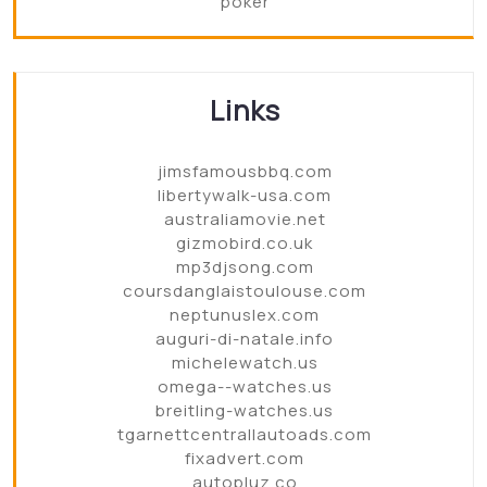
poker
Links
jimsfamousbbq.com
libertywalk-usa.com
australiamovie.net
gizmobird.co.uk
mp3djsong.com
coursdanglaistoulouse.com
neptunuslex.com
auguri-di-natale.info
michelewatch.us
omega--watches.us
breitling-watches.us
tgarnettcentrallautoads.com
fixadvert.com
autopluz.co