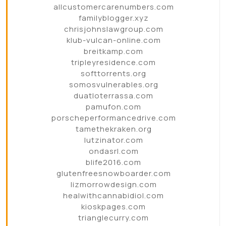
allcustomercarenumbers.com
familyblogger.xyz
chrisjohnslawgroup.com
klub-vulcan-online.com
breitkamp.com
tripleyresidence.com
softtorrents.org
somosvulnerables.org
duatloterrassa.com
pamufon.com
porscheperformancedrive.com
tamethekraken.org
lutzinator.com
ondasrl.com
blife2016.com
glutenfreesnowboarder.com
lizmorrowdesign.com
healwithcannabidiol.com
kioskpages.com
trianglecurry.com