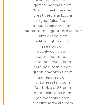
gamefungames.com
25-minute-timer.com
creativefuntask.com
engrsaifulsaif.com
cheapbtcminers.com
unionstationtogeorgetown.com
iamayudoc.com
mylittlebighead.com
freealot.com
asahiweekly.com
supercleanut.com
bedandbicycle.com
heraldcalifornia.com
graphicmonkeys.com
gamepixies.com
drawneastart.com
fasthokislot88.com
safecasinotips.com
jackpotchips.com
proelitesoftware.com