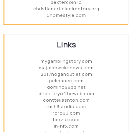
dextercoin.io
christianarticledirectory.org
5homestyle.com
Links
mygamblingstory.com
majalahwekonews.com
2017hoganoutlet.com
pelmanec.com
domino99qq.net
directoryoftheweb.com
donttellashton.com
rush3studio.com
roro90.com
herzio.com
in-hi5.com