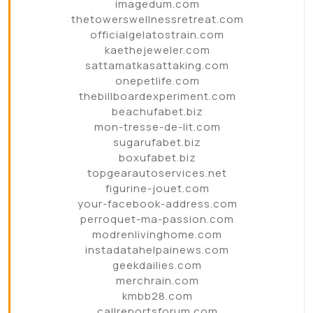
imagedum.com
thetowerswellnessretreat.com
officialgelatostrain.com
kaethejeweler.com
sattamatkasattaking.com
onepetlife.com
thebillboardexperiment.com
beachufabet.biz
mon-tresse-de-lit.com
sugarufabet.biz
boxufabet.biz
topgearautoservices.net
figurine-jouet.com
your-facebook-address.com
perroquet-ma-passion.com
modrenlivinghome.com
instadatahelpainews.com
geekdailies.com
merchrain.com
kmbb28.com
callreportsforum.com