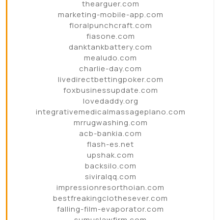
thearguer.com
marketing-mobile-app.com
floralpunchcraft.com
fiasone.com
danktankbattery.com
mealudo.com
charlie-day.com
livedirectbettingpoker.com
foxbusinessupdate.com
lovedaddy.org
integrativemedicalmassageplano.com
mrrugwashing.com
acb-bankia.com
flash-es.net
upshak.com
backsilo.com
siviralqq.com
impressionresorthoian.com
bestfreakingclothesever.com
falling-film-evaporator.com
sumuslawfirm.com