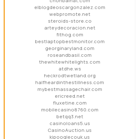
chonbaihat.com
elblogdeoscargonzalez.com
webpromote.net
steroids-store.co
arteydecoracion.net
fithog.com
bestlaptopbestmonitor.com
georginaryland.com
roseandbasil.com
thewhitewhitelights.com
atdhe.ws
heckrodtwetland.org
halfheardinthestillness.com
mybestmassagechair.com
ericreed.net
fluxetine.com
mobilecasino8760.com
betqq3.net
casinoloans5.us
CasinoAuction.us
kipooglecouk.us