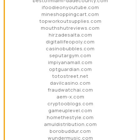
bestofmiami-dadecounty.com
ifoodieonyoutube.com
mineshoppingcart.com
topworkoutsupplies.com
mouthshutreviews.com
hirzadesalta.com
digitallifeopoly.com
casinobubbles.com
seputargym.com
impiyanamall.com
optguardian.com
totostreet.net
davilcasino.com
fraudwatchai.com
aem-x.com
cryptooblogs.com
gameuplevel.com
homethestyle.com
amuldistribution.com
borobuddur.com
wundermusic.com