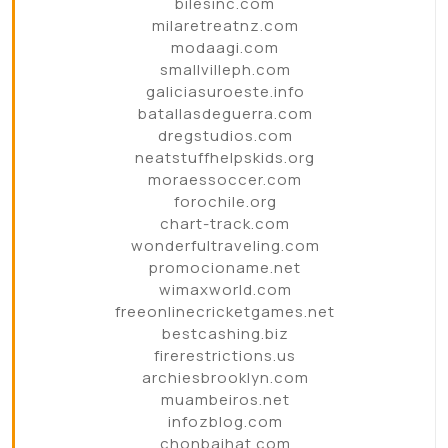
bilesinc.com
milaretreatnz.com
modaagi.com
smallvilleph.com
galiciasuroeste.info
batallasdeguerra.com
dregstudios.com
neatstuffhelpskids.org
moraessoccer.com
forochile.org
chart-track.com
wonderfultraveling.com
promocioname.net
wimaxworld.com
freeonlinecricketgames.net
bestcashing.biz
firerestrictions.us
archiesbrooklyn.com
muambeiros.net
infozblog.com
chonbaihat.com