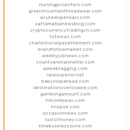
nursingprowriters.com
greenmountainthreadwear.com
acutedispensary.com
sattamatkanewsblog.com
cryptocurrencytradingcn.com
totowaz.com
charlestonwipesettlement.com
brandfollowmarket.com
weeklyjobnews.com
countyanimalshelter.com
adwebtagging.com
ranksuperior.net
babystepahead.com
destinationoverlooked.com
gamblingamount.com
hillclimbwax.com
hnopse.com
occasionnews.com
lustofmoney.com
timebusinesszone.com