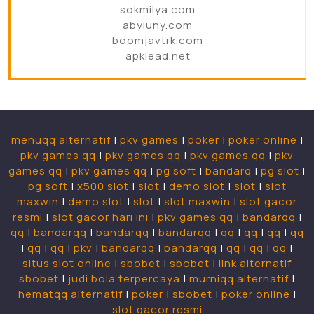
sokmilya.com
abyluny.com
boomjavtrk.com
apklead.net
menuqq alternatif
|
pkv games
|
poker
|
poker online
|
pkv games qq
|
pkv games qq
|
pkv games qq
|
pkv
games qq
|
pkv games qq
|
pg soft
|
bandarq
|
pg slot
|
pg soft
|
x500 slot
|
slot
|
demo slot
|
slot
|
slot
maxwin
|
demo slot
|
slot
|
slot maxwin
|
slot gacor
resmi
|
slot gacor hari ini
|
pkv games qq
|
bandarqq
|
qq
|
bandarqq
|
bandarqq
|
bandarqq
|
qq
|
qq
|
qq
|
qq
|
qq
|
qq
|
pkv
|
bandarqq
|
bandarqq
|
qq
|
qq
|
qq
|
situs slot online
|
sbobet
|
sbobet
|
link alternatif
sbobet
|
judi bola terpercaya
|
murniqq alternatif
|
hematqq alternatif
|
poker
|
sbobet
|
poker online
|
slot gacor resmi