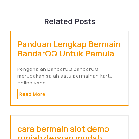
Related Posts
Panduan Lengkap Bermain
BandarQQ Untuk Pemula
Pengenalan BandarQQ BandarQQ
merupakan salah satu permainan kartu
online yang…
Read More
cara bermain slot demo
rupiah dengan mudah