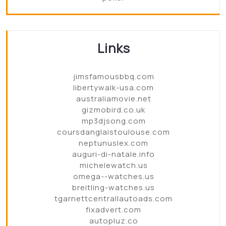
Links
jimsfamousbbq.com
libertywalk-usa.com
australiamovie.net
gizmobird.co.uk
mp3djsong.com
coursdanglaistoulouse.com
neptunuslex.com
auguri-di-natale.info
michelewatch.us
omega--watches.us
breitling-watches.us
tgarnettcentrallautoads.com
fixadvert.com
autopluz.co