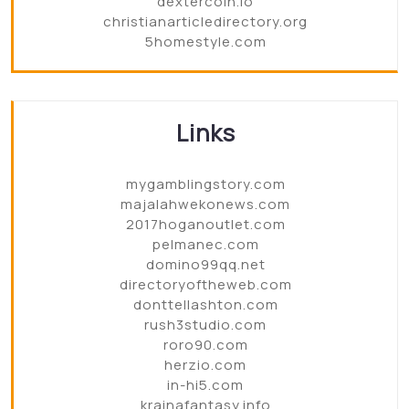
dextercoin.io
christianarticledirectory.org
5homestyle.com
Links
mygamblingstory.com
majalahwekonews.com
2017hoganoutlet.com
pelmanec.com
domino99qq.net
directoryoftheweb.com
donttellashton.com
rush3studio.com
roro90.com
herzio.com
in-hi5.com
krainafantasy.info