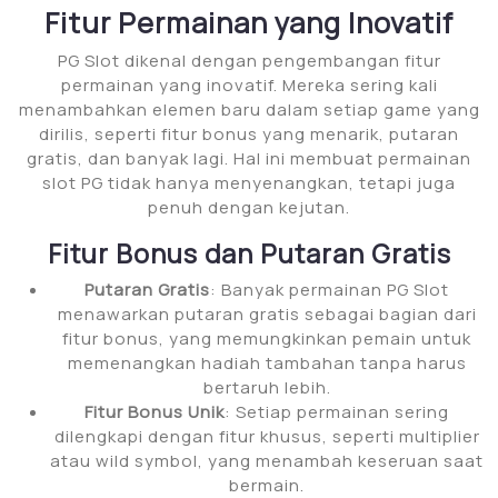
Fitur Permainan yang Inovatif
PG Slot dikenal dengan pengembangan fitur
permainan yang inovatif. Mereka sering kali
menambahkan elemen baru dalam setiap game yang
dirilis, seperti fitur bonus yang menarik, putaran
gratis, dan banyak lagi. Hal ini membuat permainan
slot PG tidak hanya menyenangkan, tetapi juga
penuh dengan kejutan.
Fitur Bonus dan Putaran Gratis
Putaran Gratis
: Banyak permainan PG Slot
menawarkan putaran gratis sebagai bagian dari
fitur bonus, yang memungkinkan pemain untuk
memenangkan hadiah tambahan tanpa harus
bertaruh lebih.
Fitur Bonus Unik
: Setiap permainan sering
dilengkapi dengan fitur khusus, seperti multiplier
atau wild symbol, yang menambah keseruan saat
bermain.