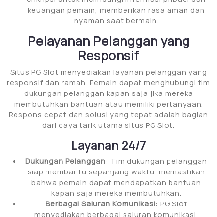
keuangan pemain, memberikan rasa aman dan
nyaman saat bermain.
Pelayanan Pelanggan yang
Responsif
Situs PG Slot menyediakan layanan pelanggan yang
responsif dan ramah. Pemain dapat menghubungi tim
dukungan pelanggan kapan saja jika mereka
membutuhkan bantuan atau memiliki pertanyaan.
Respons cepat dan solusi yang tepat adalah bagian
dari daya tarik utama situs PG Slot.
Layanan 24/7
Dukungan Pelanggan
: Tim dukungan pelanggan
siap membantu sepanjang waktu, memastikan
bahwa pemain dapat mendapatkan bantuan
kapan saja mereka membutuhkan.
Berbagai Saluran Komunikasi
: PG Slot
menyediakan berbagai saluran komunikasi,