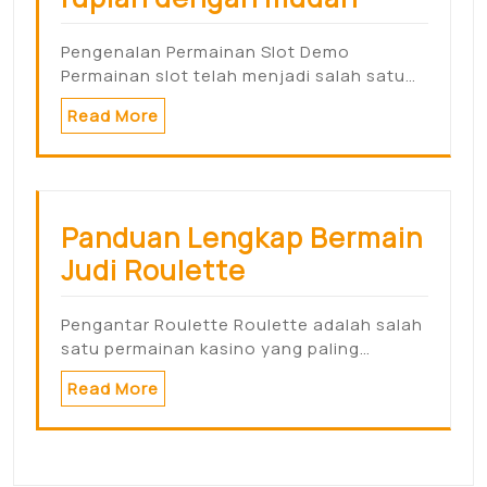
Pengenalan Permainan Slot Demo
Permainan slot telah menjadi salah satu…
Read More
Panduan Lengkap Bermain
Judi Roulette
Pengantar Roulette Roulette adalah salah
satu permainan kasino yang paling…
Read More