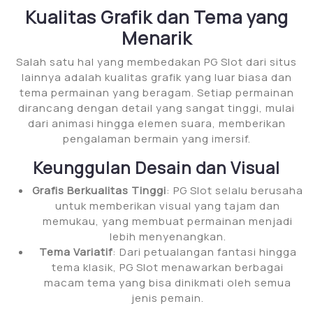
Kualitas Grafik dan Tema yang
Menarik
Salah satu hal yang membedakan PG Slot dari situs
lainnya adalah kualitas grafik yang luar biasa dan
tema permainan yang beragam. Setiap permainan
dirancang dengan detail yang sangat tinggi, mulai
dari animasi hingga elemen suara, memberikan
pengalaman bermain yang imersif.
Keunggulan Desain dan Visual
Grafis Berkualitas Tinggi
: PG Slot selalu berusaha
untuk memberikan visual yang tajam dan
memukau, yang membuat permainan menjadi
lebih menyenangkan.
Tema Variatif
: Dari petualangan fantasi hingga
tema klasik, PG Slot menawarkan berbagai
macam tema yang bisa dinikmati oleh semua
jenis pemain.