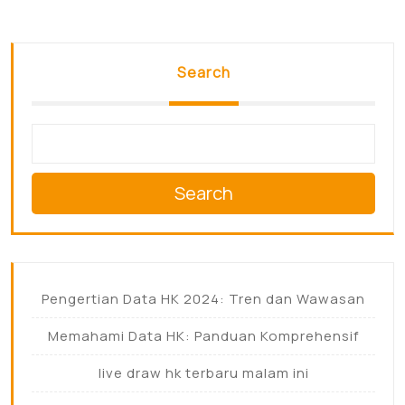
Search
Search
Pengertian Data HK 2024: Tren dan Wawasan
Memahami Data HK: Panduan Komprehensif
live draw hk terbaru malam ini