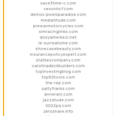
save3time-c.com
vexonhcf.com
demos-pixelsparadise.com
mediatitude.com
prewarmotorcycles.com
simracinglinks.com
dosyamerkezi.net
le-surrealisme.com
showcasebeauty.com
insurancepolicyexpert.com
statkeycompany.com
carolinadeckbuilders.com
topinvestingblog.com
top50tools.com
the-rep.com
saltyfranks.com
annerani.com
jazzatude.com
0022pa.com
zeroshare.info