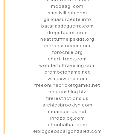
modaagi.com
smallvilleph.com
galiciasuroeste.info
batallasdeguerra.com
dregstudios.com
neatstuffhelpskids.org
moraessoccer.com
forochile.org
chart-track.com
wonderfultraveling.com
promocioname.net
wimaxworld.com
freeonlinecricketgames.net
bestcashing.biz
firerestrictions.us
archiesbrooklyn.com
muambeiros.net
infozblog.com
chonbaihat.com
elblogdeoscargonzalez.com