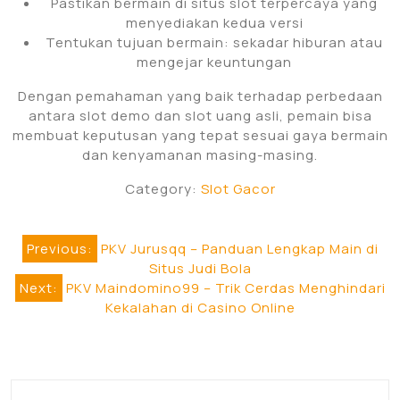
Pastikan bermain di situs slot terpercaya yang
menyediakan kedua versi
Tentukan tujuan bermain: sekadar hiburan atau
mengejar keuntungan
Dengan pemahaman yang baik terhadap perbedaan
antara slot demo dan slot uang asli, pemain bisa
membuat keputusan yang tepat sesuai gaya bermain
dan kenyamanan masing-masing.
Category:
Slot Gacor
Post
Previous:
PKV Jurusqq – Panduan Lengkap Main di
Situs Judi Bola
navigation
Next:
PKV Maindomino99 – Trik Cerdas Menghindari
Kekalahan di Casino Online