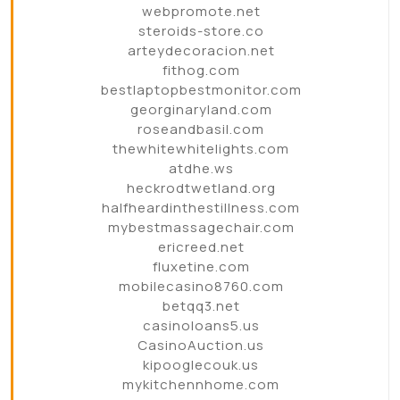
webpromote.net
steroids-store.co
arteydecoracion.net
fithog.com
bestlaptopbestmonitor.com
georginaryland.com
roseandbasil.com
thewhitewhitelights.com
atdhe.ws
heckrodtwetland.org
halfheardinthestillness.com
mybestmassagechair.com
ericreed.net
fluxetine.com
mobilecasino8760.com
betqq3.net
casinoloans5.us
CasinoAuction.us
kipooglecouk.us
mykitchennhome.com