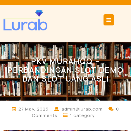
Skip
to
content
Ope
But
PKV MURAHQQ –
PERBANDINGAN SLOT DEMO
DAN SLOT UANG ASLI
27 May, 2025
admin@lurab.com
0
Comments
1 category