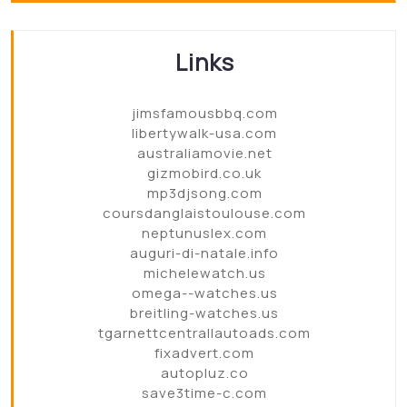
Links
jimsfamousbbq.com
libertywalk-usa.com
australiamovie.net
gizmobird.co.uk
mp3djsong.com
coursdanglaistoulouse.com
neptunuslex.com
auguri-di-natale.info
michelewatch.us
omega--watches.us
breitling-watches.us
tgarnettcentrallautoads.com
fixadvert.com
autopluz.co
save3time-c.com