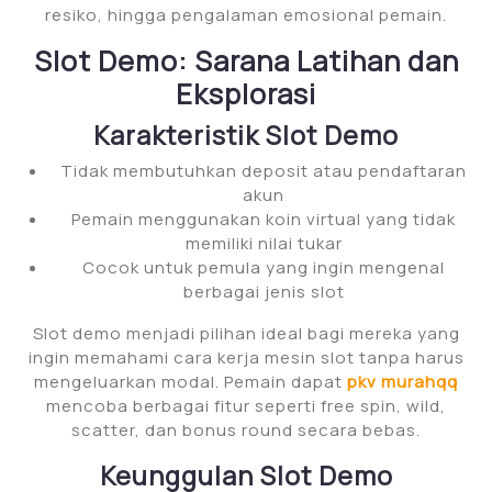
resiko, hingga pengalaman emosional pemain.
Slot Demo: Sarana Latihan dan
Eksplorasi
Karakteristik Slot Demo
Tidak membutuhkan deposit atau pendaftaran
akun
Pemain menggunakan koin virtual yang tidak
memiliki nilai tukar
Cocok untuk pemula yang ingin mengenal
berbagai jenis slot
Slot demo menjadi pilihan ideal bagi mereka yang
ingin memahami cara kerja mesin slot tanpa harus
mengeluarkan modal. Pemain dapat
pkv murahqq
mencoba berbagai fitur seperti free spin, wild,
scatter, dan bonus round secara bebas.
Keunggulan Slot Demo