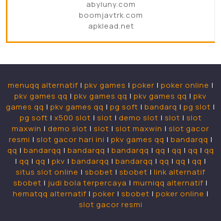
abyluny.com
boomjavtrk.com
apklead.net
menuqq alternatif
|
pkv games
|
poker
|
poker online
|
pkv games qq
|
pkv games qq
|
pkv games qq
|
pkv
games qq
|
pkv games qq
|
pg soft
|
bandarq
|
pg slot
|
pg soft
|
x500 slot
|
slot
|
demo slot
|
slot
|
slot
maxwin
|
demo slot
|
slot
|
slot maxwin
|
slot gacor
resmi
|
slot gacor hari ini
|
pkv games qq
|
bandarqq
|
qq
|
bandarqq
|
bandarqq
|
bandarqq
|
qq
|
qq
|
qq
|
qq
|
qq
|
qq
|
pkv
|
bandarqq
|
bandarqq
|
qq
|
qq
|
qq
|
situs slot online
|
sbobet
|
sbobet
|
link alternatif
sbobet
|
judi bola terpercaya
|
murniqq alternatif
|
hematqq alternatif
|
poker
|
sbobet
|
poker online
|
slot gacor resmi