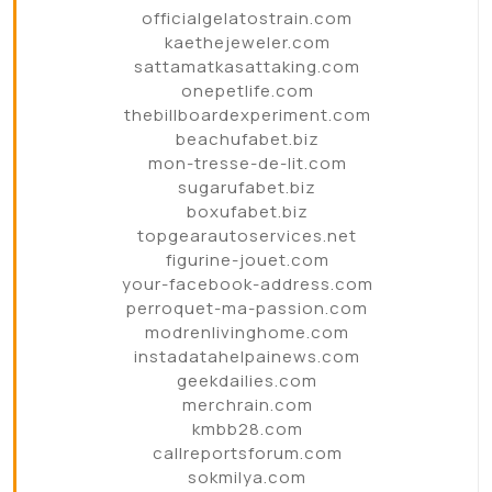
officialgelatostrain.com
kaethejeweler.com
sattamatkasattaking.com
onepetlife.com
thebillboardexperiment.com
beachufabet.biz
mon-tresse-de-lit.com
sugarufabet.biz
boxufabet.biz
topgearautoservices.net
figurine-jouet.com
your-facebook-address.com
perroquet-ma-passion.com
modrenlivinghome.com
instadatahelpainews.com
geekdailies.com
merchrain.com
kmbb28.com
callreportsforum.com
sokmilya.com