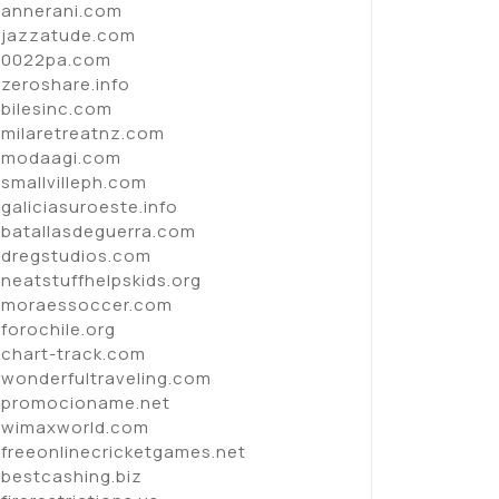
annerani.com
jazzatude.com
0022pa.com
zeroshare.info
bilesinc.com
milaretreatnz.com
modaagi.com
smallvilleph.com
galiciasuroeste.info
batallasdeguerra.com
dregstudios.com
neatstuffhelpskids.org
moraessoccer.com
forochile.org
chart-track.com
wonderfultraveling.com
promocioname.net
wimaxworld.com
freeonlinecricketgames.net
bestcashing.biz