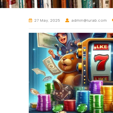
27 May, 2025
admin@lurab.com