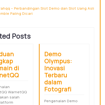
ahqq – Perbandingan Slot Demo dan Slot Uang Asli
mble Paling Dicari
ted Posts
duan
Demo
gkap
Olympus:
main di
Inovasi
netQQ
Terbaru
dalam
nalan
Fotografi
tQQ WarnetQQ
akan salah
Pengenalan Demo
latform