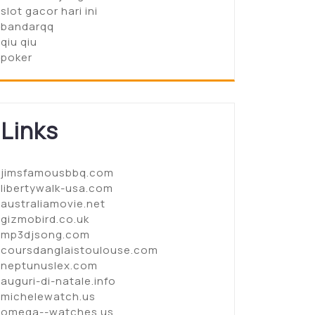
slot gacor hari ini
bandarqq
qiu qiu
poker
Links
jimsfamousbbq.com
libertywalk-usa.com
australiamovie.net
gizmobird.co.uk
mp3djsong.com
coursdanglaistoulouse.com
neptunuslex.com
auguri-di-natale.info
michelewatch.us
omega--watches.us