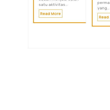
perma
satu aktivitas…
yang…
Read More
Read