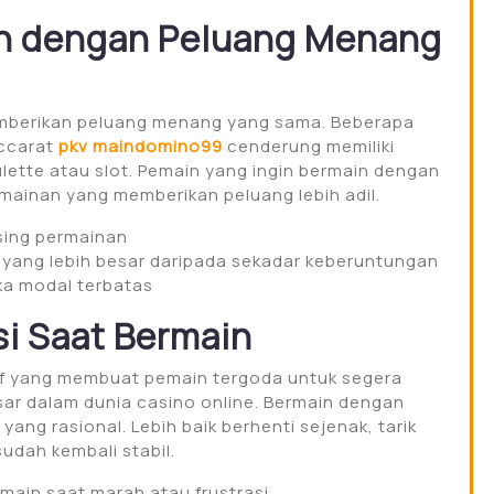
n dengan Peluang Menang
mberikan peluang menang yang sama. Beberapa
accarat
pkv maindomino99
cenderung memiliki
lette atau slot. Pemain yang ingin bermain dengan
mainan yang memberikan peluang lebih adil.
sing permainan
i yang lebih besar daripada sekadar keberuntungan
ika modal terbatas
i Saat Bermain
if yang membuat pemain tergoda untuk segera
sar dalam dunia casino online. Bermain dengan
ang rasional. Lebih baik berhenti sejenak, tarik
udah kembali stabil.
rmain saat marah atau frustrasi