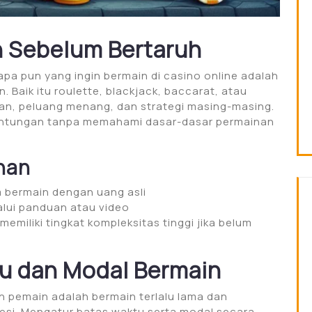
 Sebelum Bertaruh
apa pun yang ingin bermain di casino online adalah
Baik itu roulette, blackjack, baccarat, atau
uran, peluang menang, dan strategi masing-masing.
ntungan tanpa memahami dasar-dasar permainan
nan
m bermain dengan uang asli
lalui panduan atau video
emiliki tingkat kompleksitas tinggi jika belum
u dan Modal Bermain
n pemain adalah bermain terlalu lama dan
si. Mengatur batas waktu serta modal secara