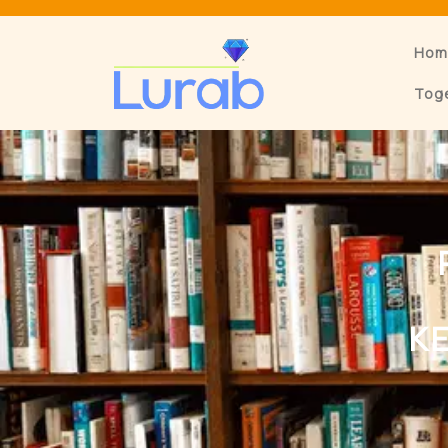
Skip
to
content
Hom
Toge
K