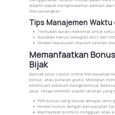
disiplin dapat menghindarkan pemain dar
menyenangkan.
Tips Manajemen Waktu 
Tentukan durasi maksimal untuk satu 
Gunakan hanya sebagian kecil dari to
Hindari keputusan impulsif setelah me
Memanfaatkan Bonus
Bijak
Banyak situs casino online menawarkan b
bonus, atau putaran gratis. Meskipun me
ketentuan sebelum mengklaimnya. Beber
awal, tetapi memiliki syarat taruhan yang t
Pilih bonus yang sesuai dengan jenis 
Hindari bonus dengan persyaratan tar
Manfaatkan promosi mingguan atau ev