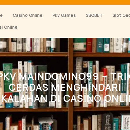
e
Casino Online
Pkv Games
SBOBET
Slot Ga
l Online
PKV MAINDOMINO99 – TRI
CERDAS MENGHINDARI
EKALAHAN DI CASINO ONLI