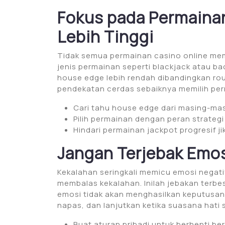
Fokus pada Permaina
Lebih Tinggi
Tidak semua permainan casino online me
jenis permainan seperti blackjack atau b
house edge lebih rendah dibandingkan rou
pendekatan cerdas sebaiknya memilih per
Cari tahu house edge dari masing-ma
Pilih permainan dengan peran strateg
Hindari permainan jackpot progresif j
Jangan Terjebak Emos
Kekalahan seringkali memicu emosi negat
membalas kekalahan. Inilah jebakan terbe
emosi tidak akan menghasilkan keputusan y
napas, dan lanjutkan ketika suasana hati s
Buat aturan pribadi untuk berhenti be