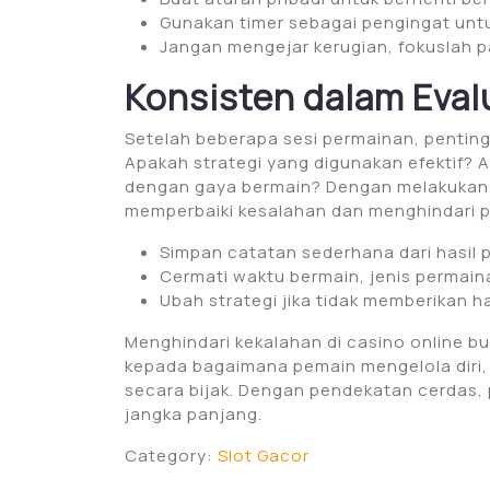
Gunakan timer sebagai pengingat unt
Jangan mengejar kerugian, fokuslah 
Konsisten dalam Eval
Setelah beberapa sesi permainan, penting
Apakah strategi yang digunakan efektif? A
dengan gaya bermain? Dengan melakukan e
memperbaiki kesalahan dan menghindari p
Simpan catatan sederhana dari hasil
Cermati waktu bermain, jenis permain
Ubah strategi jika tidak memberikan h
Menghindari kekalahan di casino online b
kepada bagaimana pemain mengelola dir
secara bijak. Dengan pendekatan cerdas, p
jangka panjang.
Category:
Slot Gacor