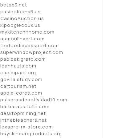
betqq3.net
casinoloans5.us
CasinoAuction.us
kipooglecouk.us
mykitchennhome.com
aumoulinvert.com
thefoodiepassport.com
superwindowproject.com
papibakigrafo.com
icanhazjs.com
canimpact.org
goviralstudy.com
cartourism.net
apple-cores.com
pulserasdeactividad10.com
barbaracarlotti.com
desktopmining.net
inthebleachers.net
lexapro-rx-store.com
buyskincareproducts.org