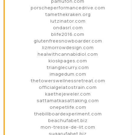
pamufon.com
porscheperformancedrive.com
tamethekraken.org
lutzinator.com
ondasrl.com
blife2016.com
glutenfreesnowboarder.com
lizmorrowdesign.com
healwithcannabidiol.com
kioskpages.com
trianglecurry.com
imagedum.com
thetowerswellnessretreat.com
officialgelatostrain.com
kaethejeweler.com
sattamatkasattaking.com
onepetlife.com
thebillboardexperiment.com
beachufabet.biz
mon-tresse-de-lit.com
sugarufabet.biz