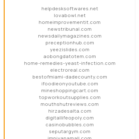
helpdesksoftwares.net
lovabowl.net
homeimprovementit.com
newstribunal.com
newsdailymagazines.com
preceptionhub.com
yeezislides.com
aobongdatotem.com
home-remedies-yeast-infection.com
electroreal.com
bestofmiami-dadecounty.com
ifoodieonyoutube.com
mineshoppingcart.com
topworkoutsupplies.com
mouthshutreviews.com
hirzadesalta.com
digitallifeopoly.com
casinobubbles.com
seputargym.com
impiyanamall.com