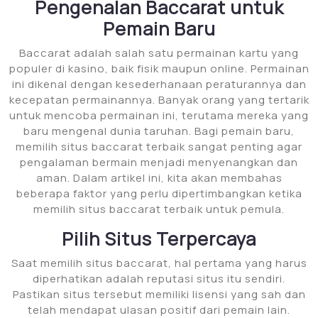
Pengenalan Baccarat untuk
Pemain Baru
Baccarat adalah salah satu permainan kartu yang
populer di kasino, baik fisik maupun online. Permainan
ini dikenal dengan kesederhanaan peraturannya dan
kecepatan permainannya. Banyak orang yang tertarik
untuk mencoba permainan ini, terutama mereka yang
baru mengenal dunia taruhan. Bagi pemain baru,
memilih situs baccarat terbaik sangat penting agar
pengalaman bermain menjadi menyenangkan dan
aman. Dalam artikel ini, kita akan membahas
beberapa faktor yang perlu dipertimbangkan ketika
memilih situs baccarat terbaik untuk pemula.
Pilih Situs Terpercaya
Saat memilih situs baccarat, hal pertama yang harus
diperhatikan adalah reputasi situs itu sendiri.
Pastikan situs tersebut memiliki lisensi yang sah dan
telah mendapat ulasan positif dari pemain lain.