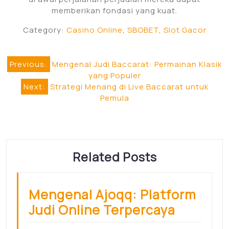
memberikan fondasi yang kuat.
Category:
Casino Online
,
SBOBET
,
Slot Gacor
Post
Previous:
Mengenal Judi Baccarat: Permainan Klasik
yang Populer
navigation
Next:
Strategi Menang di Live Baccarat untuk
Pemula
Related Posts
Mengenal Ajoqq: Platform
Judi Online Terpercaya