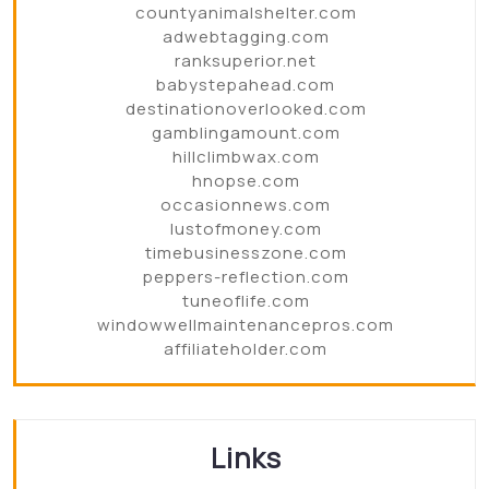
countyanimalshelter.com
adwebtagging.com
ranksuperior.net
babystepahead.com
destinationoverlooked.com
gamblingamount.com
hillclimbwax.com
hnopse.com
occasionnews.com
lustofmoney.com
timebusinesszone.com
peppers-reflection.com
tuneoflife.com
windowwellmaintenancepros.com
affiliateholder.com
Links