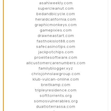
asahiweekly.com
supercleanut.com
bedandbicycle.com
heraldcalifornia.com
graphicmonkeys.com
gamepixies.com
drawneastart.com
fasthokislot88.com
safecasinotips.com
jackpotchips.com
proelitesoftware.com
allcustomercarenumbers.com
familyblogger.xyz
chrisjohnslawgroup.com
klub-vulcan-online.com
breitkamp.com
tripleyresidence.com
softtorrents.org
somosvulnerables.org
duatloterrassa.com