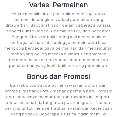
Variasi Permainan
Ketika memilih situs judi online, penting untuk
mempertimbangkan variasi permainan yang
ditawarkan. Baccarat hadir dalam beberapa variasi,
seperti Punto Banco, Chemin de Fer, dan Baccarat
Banque. Situs terbaik sering kali menyediakan
berbagai pilihan ini, sehingga pemain baru bisa
mencoba berbagai gaya permainan dan menemukan
mana yang paling mereka nikmati. Pengalaman
berbeda dalam setiap variasi dapat memberikan
pemahaman yang lebih baik tentang permainan.
Bonus dan Promosi
Banyak situs baccarat menawarkan bonus dan
promosi menarik untuk menarik pemain baru. Pemain
baru sebaiknya memanfaatkan tawaran ini, seperti
bonus selamat datang atau putaran gratis. Namun,
penting untuk memperhatikan syarat dan ketentuan
yang berlaku. Beberapa situs mungkin memiliki