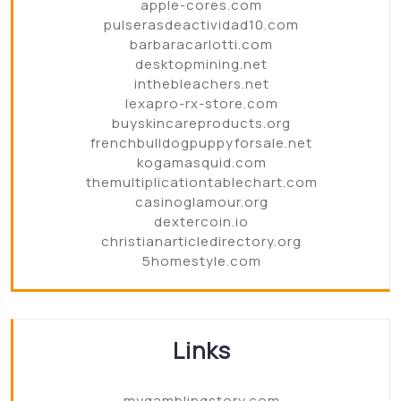
apple-cores.com
pulserasdeactividad10.com
barbaracarlotti.com
desktopmining.net
inthebleachers.net
lexapro-rx-store.com
buyskincareproducts.org
frenchbulldogpuppyforsale.net
kogamasquid.com
themultiplicationtablechart.com
casinoglamour.org
dextercoin.io
christianarticledirectory.org
5homestyle.com
Links
mygamblingstory.com