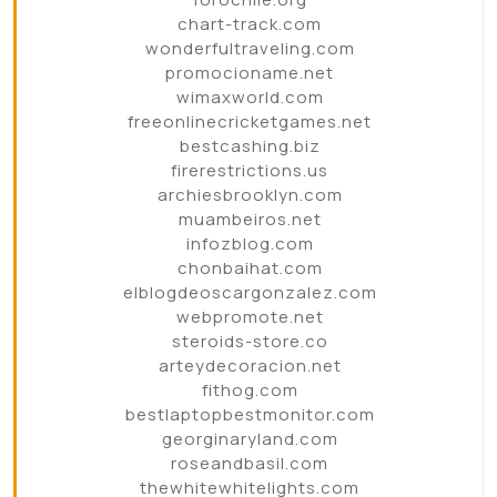
chart-track.com
wonderfultraveling.com
promocioname.net
wimaxworld.com
freeonlinecricketgames.net
bestcashing.biz
firerestrictions.us
archiesbrooklyn.com
muambeiros.net
infozblog.com
chonbaihat.com
elblogdeoscargonzalez.com
webpromote.net
steroids-store.co
arteydecoracion.net
fithog.com
bestlaptopbestmonitor.com
georginaryland.com
roseandbasil.com
thewhitewhitelights.com