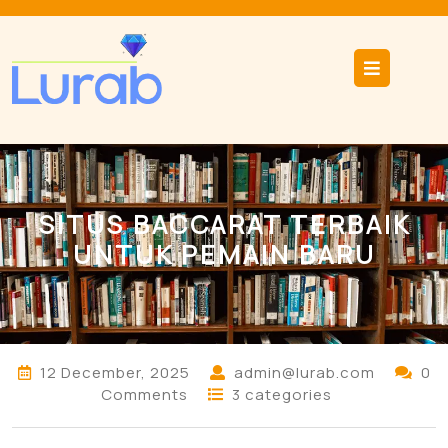
Skip
to
content
Ope
But
SITUS BACCARAT TERBAIK
UNTUK PEMAIN BARU
12 December, 2025
admin@lurab.com
0
Comments
3 categories