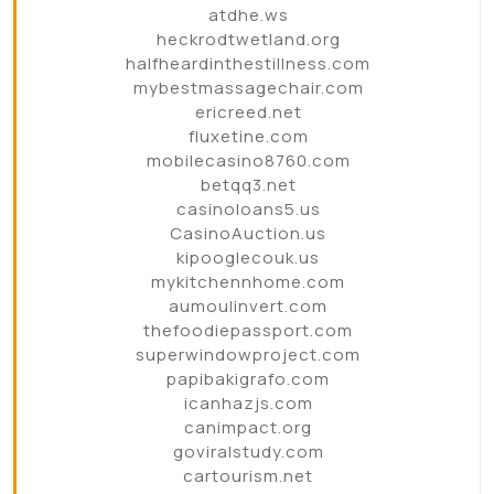
atdhe.ws
heckrodtwetland.org
halfheardinthestillness.com
mybestmassagechair.com
ericreed.net
fluxetine.com
mobilecasino8760.com
betqq3.net
casinoloans5.us
CasinoAuction.us
kipooglecouk.us
mykitchennhome.com
aumoulinvert.com
thefoodiepassport.com
superwindowproject.com
papibakigrafo.com
icanhazjs.com
canimpact.org
goviralstudy.com
cartourism.net