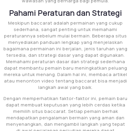
wawasan yang berharga bagi pemula.
Pahami Peraturan dan Strategi
Meskipun baccarat adalah permainan yang cukup
sederhana, sangat penting untuk memahami
peraturannya sebelum mulai bermain. Beberapa situs
menyediakan panduan lengkap yang menjelaskan
bagaimana permainan ini berjalan, jenis taruhan yang
tersedia, dan strategi dasar yang dapat digunakan.
Memahami peraturan dasar dan strategi sederhana
dapat membantu pemain baru meningkatkan peluang
mereka untuk menang. Dalam hal ini, membaca artikel
atau menonton video tentang baccarat bisa menjadi
langkah awal yang baik.
Dengan memperhatikan faktor-faktor ini, pemain baru
dapat membuat keputusan yang lebih cerdas ketika
memilih situs baccarat. Setiap pemain berhak
mendapatkan pengalaman bermain yang aman dan
menyenangkan, dan mengambil langkah yang tepat
di awal perjalanan perjudian mereka dapat