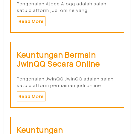
Pengenalan Ajoqq Ajoqq adalah salah
satu platform judi online yang…
Read More
Keuntungan Bermain
JwinQQ Secara Online
Pengenalan JwinQQ JwinQQ adalah salah
satu platform permainan judi online…
Read More
Keuntungan