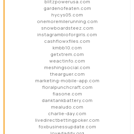
blitzpowerusa.com
gardenofeaten.com
hycys05.com
onemoremilerunning.com
snowboardsteez.com
instagrambioforgirls.com
cashflowxfiles.com
kmbb10.com
getxtrem.com
weactinfo.com
meshingsocial.com
thearguer.com
marketing-mobile-app.com
floralpunchcraft.com
fiasone.com
danktankbattery.com
mealudo.com
charlie-day.com
livedirectbettingpoker.com
foxbusinessupdate.com
lovedaddy.org