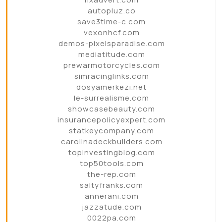
autopluz.co
save3time-c.com
vexonhcf.com
demos-pixelsparadise.com
mediatitude.com
prewarmotorcycles.com
simracinglinks.com
dosyamerkezi.net
le-surrealisme.com
showcasebeauty.com
insurancepolicyexpert.com
statkeycompany.com
carolinadeckbuilders.com
topinvestingblog.com
top50tools.com
the-rep.com
saltyfranks.com
annerani.com
jazzatude.com
0022pa.com