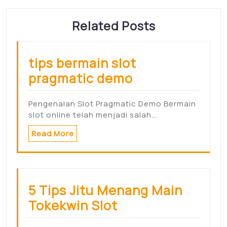
Related Posts
tips bermain slot
pragmatic demo
Pengenalan Slot Pragmatic Demo Bermain
slot online telah menjadi salah…
Read More
5 Tips Jitu Menang Main
Tokekwin Slot