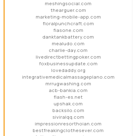
meshingsocial.com
thearguer.com
marketing-mobile-app.com
floralpunchcraft.com
fiasone.com
danktankbattery.com
mealudo.com
charlie-day.com
livedirectbettingpoker.com
foxbusinessupdate.com
lovedaddy.org
integrativemedicalmassageplano.com
mrrugwashing.com
acb-bankia.com
flash-es.net
upshak.com
backsilo.com
siviralqq.com
impressionresorthoian.com
bestfreakingclothesever.com