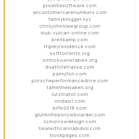
proelitesoftware.com
allcustomercarenumbers.com
familyblogger.xyz
chrisjohnslawgroup.com
klub-vulcan-online.com
breitkamp.com
tripleyresidence.com
softtorrents.org
somosvulnerables.org
duatloterrassa.com
pamufon.com
porscheperformancedrive.com
tamethekraken.org
lutzinator.com
ondasrl.com
blife2016.com
glutenfreesnowboarder.com
lizmorrowdesign.com
healwithcannabidiol.com
kioskpages.com