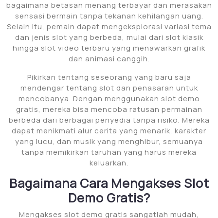
bagaimana betasan menang terbayar dan merasakan
sensasi bermain tanpa tekanan kehilangan uang.
Selain itu, pemain dapat mengeksplorasi variasi tema
dan jenis slot yang berbeda, mulai dari slot klasik
hingga slot video terbaru yang menawarkan grafik
dan animasi canggih.
Pikirkan tentang seseorang yang baru saja
mendengar tentang slot dan penasaran untuk
mencobanya. Dengan menggunakan slot demo
gratis, mereka bisa mencoba ratusan permainan
berbeda dari berbagai penyedia tanpa risiko. Mereka
dapat menikmati alur cerita yang menarik, karakter
yang lucu, dan musik yang menghibur, semuanya
tanpa memikirkan taruhan yang harus mereka
keluarkan.
Bagaimana Cara Mengakses Slot
Demo Gratis?
Mengakses slot demo gratis sangatlah mudah,