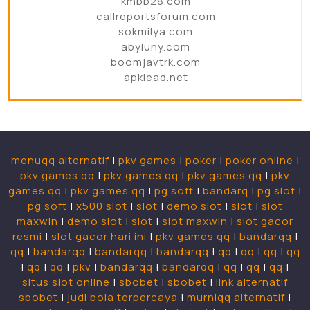
kmbb28.com
callreportsforum.com
sokmilya.com
abyluny.com
boomjavtrk.com
apklead.net
menuqq alternatif
|
pkv games
|
poker
|
poker online
|
pkv games qq
|
pkv games qq
|
pkv games qq
|
pkv
games qq
|
pkv games qq
|
pg soft
|
bandarq
|
pg slot
|
pg soft
|
x500 slot
|
slot
|
demo slot
|
slot
|
slot
maxwin
|
demo slot
|
slot
|
slot maxwin
|
slot gacor
resmi
|
slot gacor hari ini
|
pkv games qq
|
bandarqq
|
qq
|
bandarqq
|
bandarqq
|
bandarqq
|
qq
|
qq
|
qq
|
qq
|
qq
|
qq
|
pkv
|
bandarqq
|
bandarqq
|
qq
|
qq
|
qq
|
situs slot online
|
sbobet
|
sbobet
|
link alternatif
sbobet
|
judi bola terpercaya
|
murniqq alternatif
|