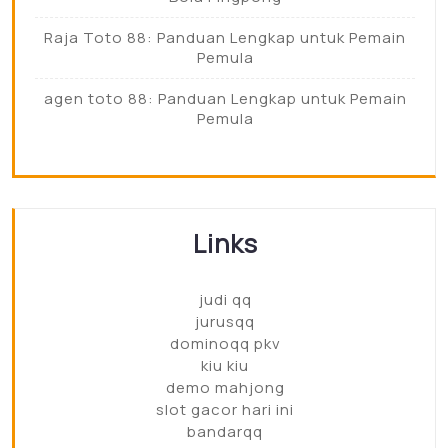
Raja Toto 88: Panduan Lengkap untuk Pemain
Pemula
agen toto 88: Panduan Lengkap untuk Pemain
Pemula
Links
judi qq
jurusqq
dominoqq pkv
kiu kiu
demo mahjong
slot gacor hari ini
bandarqq