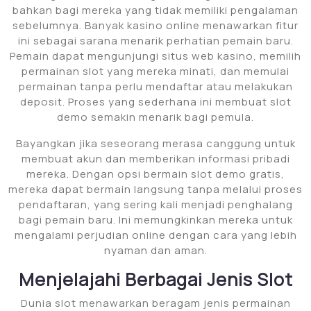
bahkan bagi mereka yang tidak memiliki pengalaman
sebelumnya. Banyak kasino online menawarkan fitur
ini sebagai sarana menarik perhatian pemain baru.
Pemain dapat mengunjungi situs web kasino, memilih
permainan slot yang mereka minati, dan memulai
permainan tanpa perlu mendaftar atau melakukan
deposit. Proses yang sederhana ini membuat slot
demo semakin menarik bagi pemula.
Bayangkan jika seseorang merasa canggung untuk
membuat akun dan memberikan informasi pribadi
mereka. Dengan opsi bermain slot demo gratis,
mereka dapat bermain langsung tanpa melalui proses
pendaftaran, yang sering kali menjadi penghalang
bagi pemain baru. Ini memungkinkan mereka untuk
mengalami perjudian online dengan cara yang lebih
nyaman dan aman.
Menjelajahi Berbagai Jenis Slot
Dunia slot menawarkan beragam jenis permainan