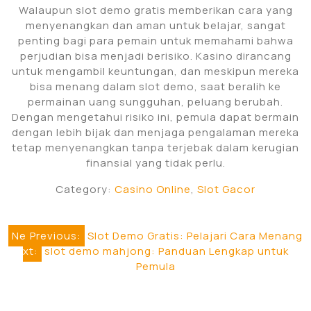
Walaupun slot demo gratis memberikan cara yang
menyenangkan dan aman untuk belajar, sangat
penting bagi para pemain untuk memahami bahwa
perjudian bisa menjadi berisiko. Kasino dirancang
untuk mengambil keuntungan, dan meskipun mereka
bisa menang dalam slot demo, saat beralih ke
permainan uang sungguhan, peluang berubah.
Dengan mengetahui risiko ini, pemula dapat bermain
dengan lebih bijak dan menjaga pengalaman mereka
tetap menyenangkan tanpa terjebak dalam kerugian
finansial yang tidak perlu.
Category:
Casino Online
,
Slot Gacor
Post
Ne
Previous:
Slot Demo Gratis: Pelajari Cara Menang
xt:
slot demo mahjong: Panduan Lengkap untuk
navigation
Pemula