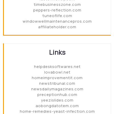
timebusinesszone.com
peppers-reflection.com
tuneoflife.com
windowwellmaintenancepros.com
affiliateholder.com
Links
helpdesksoftwares.net
lovabowl.net
homeimprovementit.com
newstribunal.com
newsdailymagazines.com
preceptionhub.com
yeezislides.com
aobongdatotem.com
home-remedies-yeast-infection.com