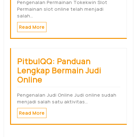
Pengenalan Permainan Tokekwin Slot
Permainan slot online telah menjadi
salah…
Read More
PitbulQQ: Panduan
Lengkap Bermain Judi
Online
Pengenalan Judi Online Judi online sudah
menjadi salah satu aktivitas…
Read More