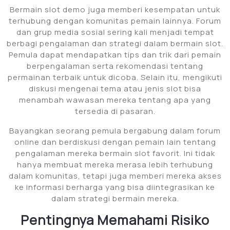
Bermain slot demo juga memberi kesempatan untuk
terhubung dengan komunitas pemain lainnya. Forum
dan grup media sosial sering kali menjadi tempat
berbagi pengalaman dan strategi dalam bermain slot.
Pemula dapat mendapatkan tips dan trik dari pemain
berpengalaman serta rekomendasi tentang
permainan terbaik untuk dicoba. Selain itu, mengikuti
diskusi mengenai tema atau jenis slot bisa
menambah wawasan mereka tentang apa yang
tersedia di pasaran.
Bayangkan seorang pemula bergabung dalam forum
online dan berdiskusi dengan pemain lain tentang
pengalaman mereka bermain slot favorit. Ini tidak
hanya membuat mereka merasa lebih terhubung
dalam komunitas, tetapi juga memberi mereka akses
ke informasi berharga yang bisa diintegrasikan ke
dalam strategi bermain mereka.
Pentingnya Memahami Risiko