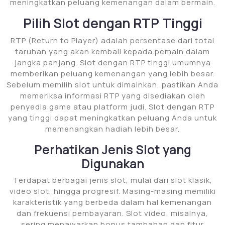
meningkatkan peluang kemenangan dalam bermain.
Pilih Slot dengan RTP Tinggi
RTP (Return to Player) adalah persentase dari total
taruhan yang akan kembali kepada pemain dalam
jangka panjang. Slot dengan RTP tinggi umumnya
memberikan peluang kemenangan yang lebih besar.
Sebelum memilih slot untuk dimainkan, pastikan Anda
memeriksa informasi RTP yang disediakan oleh
penyedia game atau platform judi. Slot dengan RTP
yang tinggi dapat meningkatkan peluang Anda untuk
memenangkan hadiah lebih besar.
Perhatikan Jenis Slot yang
Digunakan
Terdapat berbagai jenis slot, mulai dari slot klasik,
video slot, hingga progresif. Masing-masing memiliki
karakteristik yang berbeda dalam hal kemenangan
dan frekuensi pembayaran. Slot video, misalnya,
sering menawarkan bonus tambahan dan fitur