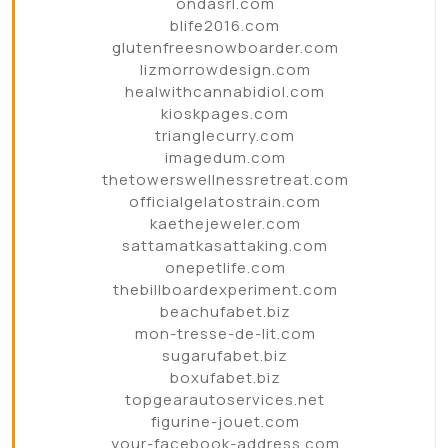
ondasrl.com
blife2016.com
glutenfreesnowboarder.com
lizmorrowdesign.com
healwithcannabidiol.com
kioskpages.com
trianglecurry.com
imagedum.com
thetowerswellnessretreat.com
officialgelatostrain.com
kaethejeweler.com
sattamatkasattaking.com
onepetlife.com
thebillboardexperiment.com
beachufabet.biz
mon-tresse-de-lit.com
sugarufabet.biz
boxufabet.biz
topgearautoservices.net
figurine-jouet.com
your-facebook-address.com