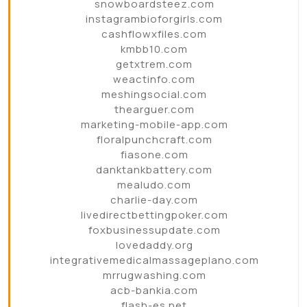
snowboardsteez.com
instagrambioforgirls.com
cashflowxfiles.com
kmbb10.com
getxtrem.com
weactinfo.com
meshingsocial.com
thearguer.com
marketing-mobile-app.com
floralpunchcraft.com
fiasone.com
danktankbattery.com
mealudo.com
charlie-day.com
livedirectbettingpoker.com
foxbusinessupdate.com
lovedaddy.org
integrativemedicalmassageplano.com
mrrugwashing.com
acb-bankia.com
flash-es.net