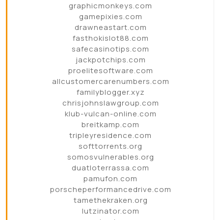
graphicmonkeys.com
gamepixies.com
drawneastart.com
fasthokislot88.com
safecasinotips.com
jackpotchips.com
proelitesoftware.com
allcustomercarenumbers.com
familyblogger.xyz
chrisjohnslawgroup.com
klub-vulcan-online.com
breitkamp.com
tripleyresidence.com
softtorrents.org
somosvulnerables.org
duatloterrassa.com
pamufon.com
porscheperformancedrive.com
tamethekraken.org
lutzinator.com