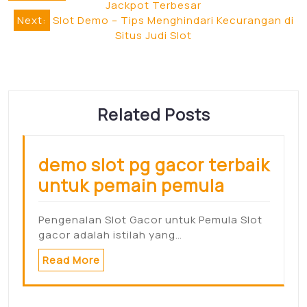
Jackpot Terbesar
navigation
Next:
Slot Demo – Tips Menghindari Kecurangan di
Situs Judi Slot
Related Posts
demo slot pg gacor terbaik
untuk pemain pemula
Pengenalan Slot Gacor untuk Pemula Slot
gacor adalah istilah yang…
Read More