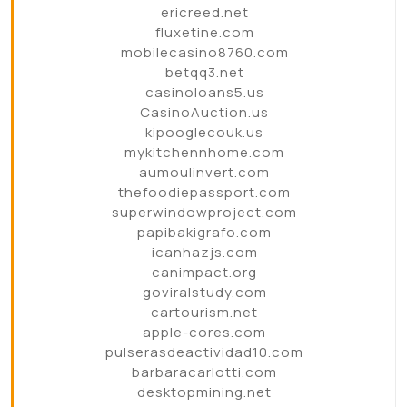
ericreed.net
fluxetine.com
mobilecasino8760.com
betqq3.net
casinoloans5.us
CasinoAuction.us
kipooglecouk.us
mykitchennhome.com
aumoulinvert.com
thefoodiepassport.com
superwindowproject.com
papibakigrafo.com
icanhazjs.com
canimpact.org
goviralstudy.com
cartourism.net
apple-cores.com
pulserasdeactividad10.com
barbaracarlotti.com
desktopmining.net