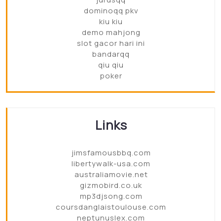
dominoqq pkv
kiu kiu
demo mahjong
slot gacor hari ini
bandarqq
qiu qiu
poker
Links
jimsfamousbbq.com
libertywalk-usa.com
australiamovie.net
gizmobird.co.uk
mp3djsong.com
coursdanglaistoulouse.com
neptunuslex.com