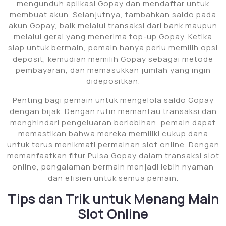
mengunduh aplikasi Gopay dan mendaftar untuk
membuat akun. Selanjutnya, tambahkan saldo pada
akun Gopay, baik melalui transaksi dari bank maupun
melalui gerai yang menerima top-up Gopay. Ketika
siap untuk bermain, pemain hanya perlu memilih opsi
deposit, kemudian memilih Gopay sebagai metode
pembayaran, dan memasukkan jumlah yang ingin
didepositkan.
Penting bagi pemain untuk mengelola saldo Gopay
dengan bijak. Dengan rutin memantau transaksi dan
menghindari pengeluaran berlebihan, pemain dapat
memastikan bahwa mereka memiliki cukup dana
untuk terus menikmati permainan slot online. Dengan
memanfaatkan fitur Pulsa Gopay dalam transaksi slot
online, pengalaman bermain menjadi lebih nyaman
dan efisien untuk semua pemain.
Tips dan Trik untuk Menang Main
Slot Online