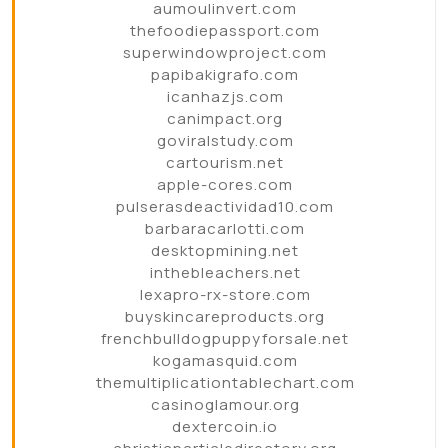
aumoulinvert.com
thefoodiepassport.com
superwindowproject.com
papibakigrafo.com
icanhazjs.com
canimpact.org
goviralstudy.com
cartourism.net
apple-cores.com
pulserasdeactividad10.com
barbaracarlotti.com
desktopmining.net
inthebleachers.net
lexapro-rx-store.com
buyskincareproducts.org
frenchbulldogpuppyforsale.net
kogamasquid.com
themultiplicationtablechart.com
casinoglamour.org
dextercoin.io