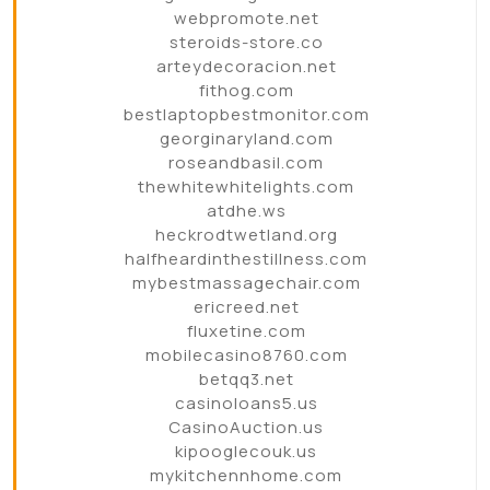
webpromote.net
steroids-store.co
arteydecoracion.net
fithog.com
bestlaptopbestmonitor.com
georginaryland.com
roseandbasil.com
thewhitewhitelights.com
atdhe.ws
heckrodtwetland.org
halfheardinthestillness.com
mybestmassagechair.com
ericreed.net
fluxetine.com
mobilecasino8760.com
betqq3.net
casinoloans5.us
CasinoAuction.us
kipooglecouk.us
mykitchennhome.com