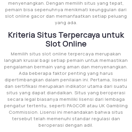
menyenangkan. Dengan memilih situs yang tepat,
pemain bisa sepenuhnya menikmati keunggulan dari
slot online gacor dan memanfaatkan setiap peluang
yang ada.
Kriteria Situs Terpercaya untuk
Slot Online
Memilih situs slot online terpercaya merupakan
langkah krusial bagi setiap pemain untuk memastikan
pengalaman bermain yang aman dan menyenangkan.
Ada beberapa faktor penting yang harus
dipertimbangkan dalam penilaian ini. Pertama, lisensi
dan sertifikasi merupakan indikator utama dari suatu
situs yang dapat diandalkan. Situs yang beroperasi
secara legal biasanya memiliki lisensi dari lembaga
pengatur tertentu, seperti PAGCOR atau UK Gambling
Commission. Lisensi ini menandakan bahwa situs
tersebut telah memenuhi standar regulasi dan
beroperasi dengan adil.