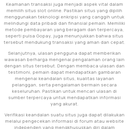
Keamanan transaksi juga menjadi aspek vital dalam
memilih situs slot online. Pastikan situs yang dipilih
menggunakan teknologi enkripsi yang canggih untuk
melindungi data pribadi dan finansial pemain. Memiliki
metode pembayaran yang beragam dan terpercaya,
seperti pulsa Gopay, juga menunjukkan bahwa situs
tersebut mendukung transaksi yang aman dan cepat.
Selanjutnya, ulasan pengguna dapat memberikan
wawasan berharga mengenai pengalaman orang lain
dengan situs tersebut. Dengan membaca ulasan dan
testimoni, pemain dapat mendapatkan gambaran
mengenai keandalan situs, kualitas layanan
pelanggan, serta pengalaman bermain secara
keseluruhan. Pastikan untuk mencari ulasan di
sumber terpercaya untuk mendapatkan informasi
yang akurat.
Verifikasi keandalan suatu situs juga dapat dilakukan
melalui pengecekan informasi di forum atau website
independen yang mengkhususkan diri dalam