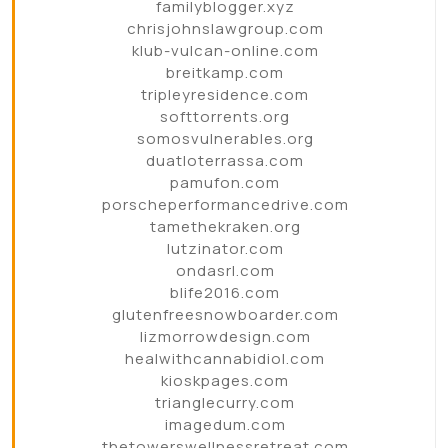
familyblogger.xyz
chrisjohnslawgroup.com
klub-vulcan-online.com
breitkamp.com
tripleyresidence.com
softtorrents.org
somosvulnerables.org
duatloterrassa.com
pamufon.com
porscheperformancedrive.com
tamethekraken.org
lutzinator.com
ondasrl.com
blife2016.com
glutenfreesnowboarder.com
lizmorrowdesign.com
healwithcannabidiol.com
kioskpages.com
trianglecurry.com
imagedum.com
thetowerswellnessretreat.com