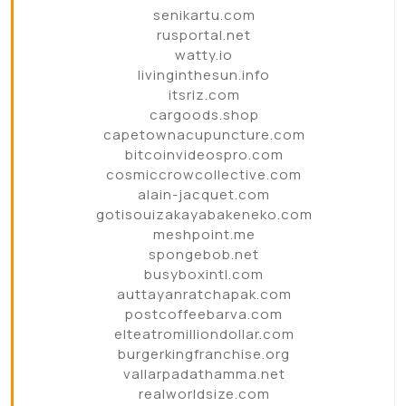
senikartu.com
rusportal.net
watty.io
livinginthesun.info
itsriz.com
cargoods.shop
capetownacupuncture.com
bitcoinvideospro.com
cosmiccrowcollective.com
alain-jacquet.com
gotisouizakayabakeneko.com
meshpoint.me
spongebob.net
busyboxintl.com
auttayanratchapak.com
postcoffeebarva.com
elteatromilliondollar.com
burgerkingfranchise.org
vallarpadathamma.net
realworldsize.com