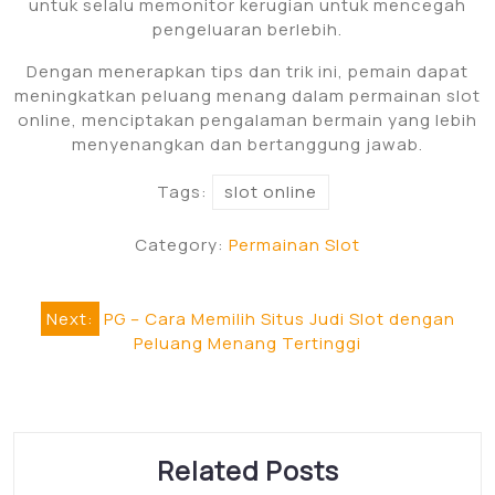
untuk selalu memonitor kerugian untuk mencegah
pengeluaran berlebih.
Dengan menerapkan tips dan trik ini, pemain dapat
meningkatkan peluang menang dalam permainan slot
online, menciptakan pengalaman bermain yang lebih
menyenangkan dan bertanggung jawab.
Tags:
slot online
Category:
Permainan Slot
Post
Next:
PG – Cara Memilih Situs Judi Slot dengan
Peluang Menang Tertinggi
navigation
Related Posts