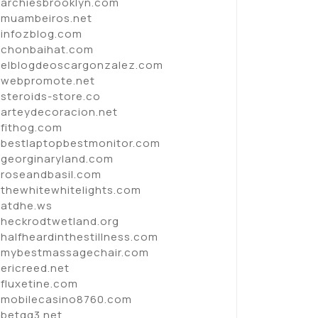
archiesbrooklyn.com
muambeiros.net
infozblog.com
chonbaihat.com
elblogdeoscargonzalez.com
webpromote.net
steroids-store.co
arteydecoracion.net
fithog.com
bestlaptopbestmonitor.com
georginaryland.com
roseandbasil.com
thewhitewhitelights.com
atdhe.ws
heckrodtwetland.org
halfheardinthestillness.com
mybestmassagechair.com
ericreed.net
fluxetine.com
mobilecasino8760.com
betqq3.net