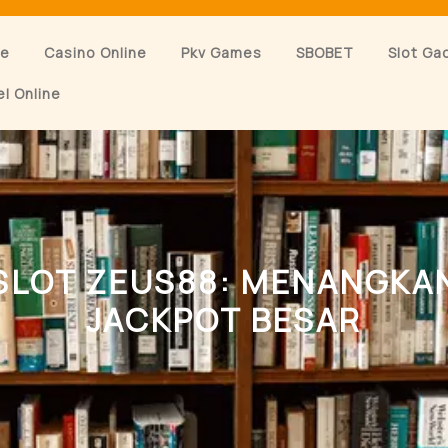
e
Casino Online
Pkv Games
SBOBET
Slot Ga
l Online
SLOT ZEUS88: MENANGKA
JACKPOT BESAR