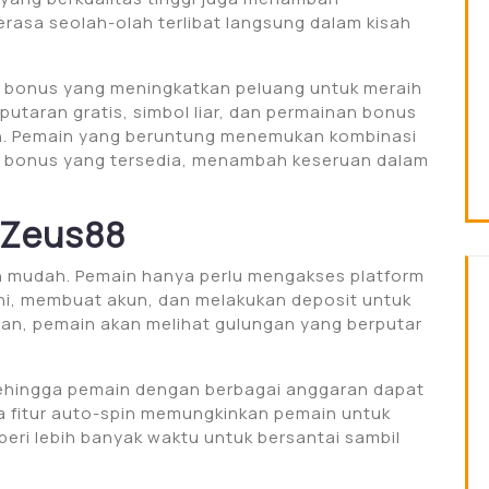
asa seolah-olah terlibat langsung dalam kisah
r bonus yang meningkatkan peluang untuk meraih
 putaran gratis, simbol liar, dan permainan bonus
. Pemain yang beruntung menemukan kombinasi
i bonus yang tersedia, menambah keseruan dalam
 Zeus88
h mudah. Pemain hanya perlu mengakses platform
ini, membuat akun, dan melakukan deposit untuk
nan, pemain akan melihat gulungan yang berputar
 sehingga pemain dengan berbagai anggaran dapat
ya fitur auto-spin memungkinkan pemain untuk
ri lebih banyak waktu untuk bersantai sambil