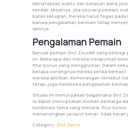
Menetapkan waktu dan batasan dana jela
kendali. Misalnya, jika seorang pemain 
batas kerugian, mereka harus tegas pada 
bahwa pengalaman bermain tetap menyen
lainnya.
Pengalaman Pemain
Banyak pemain Slot Zeus88 yang berbagi
ini. Beberapa dari mereka melaporkan keme
fitur bonus yang menggiurkan. Dalam seb
betapa senangnya mereka ketika berhasil
mereka aktifkan. Kemenangan tersebut ti
tetapi juga membawa pengalaman bermain
Situasi ini menunjukkan bagaimana Slot Z
ia dapat menciptakan momen berharga d
kombinasi tema yang menarik, fitur bonu
memenangkan jackpot besar, tidak heran ji
Category:
Slot Gacor