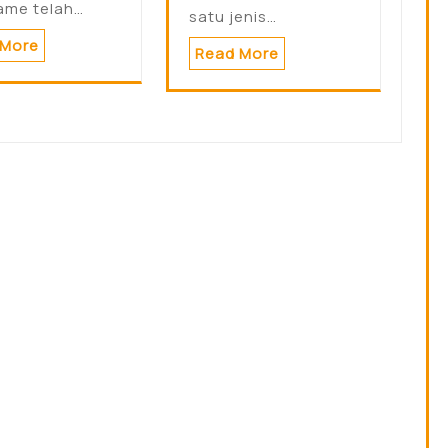
ame telah…
satu jenis…
 More
Read More