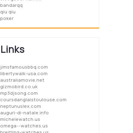
bandarqq
qiu qiu
poker
Links
jimsfamousbbq.com
libertywalk-usa.com
australiamovie.net
gizmobird.co.uk
mp3djsong.com
coursdanglaistoulouse.com
neptunuslex.com
auguri-di-natale.info
michelewatch.us
omega--watches.us
breitling-watches.us