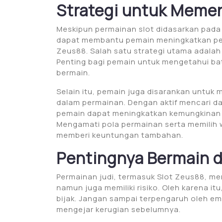
Strategi untuk Meme
Meskipun permainan slot didasarkan pada
dapat membantu pemain meningkatkan pe
Zeus88. Salah satu strategi utama adala
Penting bagi pemain untuk mengetahui ba
bermain.
Selain itu, pemain juga disarankan untuk
dalam permainan. Dengan aktif mencari da
pemain dapat meningkatkan kemungkinan 
Mengamati pola permainan serta memilih 
memberi keuntungan tambahan.
Pentingnya Bermain d
Permainan judi, termasuk Slot Zeus88, m
namun juga memiliki risiko. Oleh karena i
bijak. Jangan sampai terpengaruh oleh e
mengejar kerugian sebelumnya.