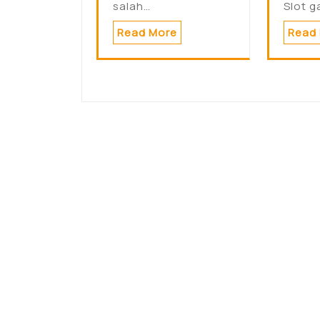
salah…
Slot g
Read More
Read