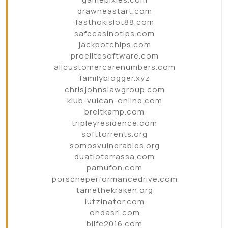
drawneastart.com
fasthokislot88.com
safecasinotips.com
jackpotchips.com
proelitesoftware.com
allcustomercarenumbers.com
familyblogger.xyz
chrisjohnslawgroup.com
klub-vulcan-online.com
breitkamp.com
tripleyresidence.com
softtorrents.org
somosvulnerables.org
duatloterrassa.com
pamufon.com
porscheperformancedrive.com
tamethekraken.org
lutzinator.com
ondasrl.com
blife2016.com