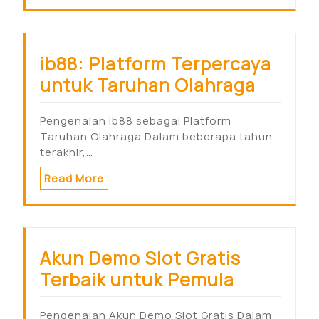
ib88: Platform Terpercaya
untuk Taruhan Olahraga
Pengenalan ib88 sebagai Platform
Taruhan Olahraga Dalam beberapa tahun
terakhir,…
Read More
Akun Demo Slot Gratis
Terbaik untuk Pemula
Pengenalan Akun Demo Slot Gratis Dalam