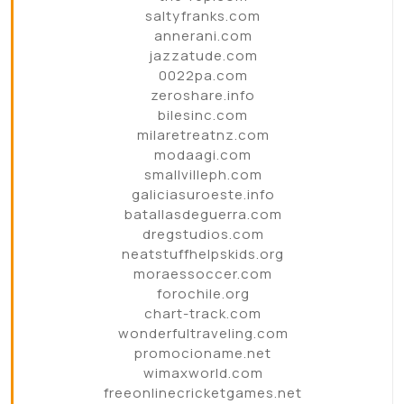
saltyfranks.com
annerani.com
jazzatude.com
0022pa.com
zeroshare.info
bilesinc.com
milaretreatnz.com
modaagi.com
smallvilleph.com
galiciasuroeste.info
batallasdeguerra.com
dregstudios.com
neatstuffhelpskids.org
moraessoccer.com
forochile.org
chart-track.com
wonderfultraveling.com
promocioname.net
wimaxworld.com
freeonlinecricketgames.net