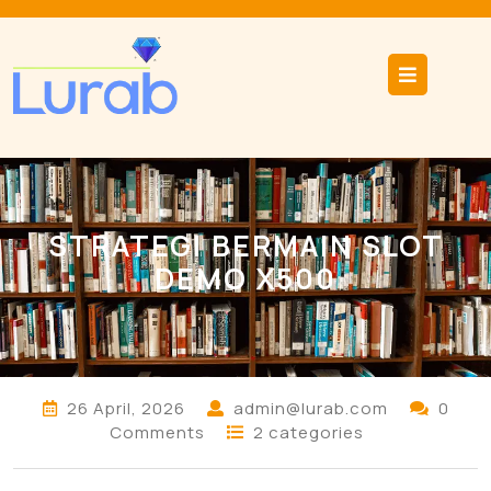
Skip
to
content
Ope
But
STRATEGI BERMAIN SLOT
DEMO X500
26 April, 2026
admin@lurab.com
0
Comments
2 categories