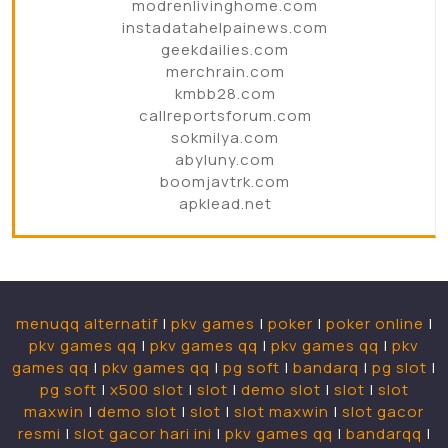
modrenlivinghome.com
instadatahelpainews.com
geekdailies.com
merchrain.com
kmbb28.com
callreportsforum.com
sokmilya.com
abyluny.com
boomjavtrk.com
apklead.net
menuqq alternatif
|
pkv games
|
poker
|
poker online
|
pkv games qq
|
pkv games qq
|
pkv games qq
|
pkv
games qq
|
pkv games qq
|
pg soft
|
bandarq
|
pg slot
|
pg soft
|
x500 slot
|
slot
|
demo slot
|
slot
|
slot
maxwin
|
demo slot
|
slot
|
slot maxwin
|
slot gacor
resmi
|
slot gacor hari ini
|
pkv games qq
|
bandarqq
|