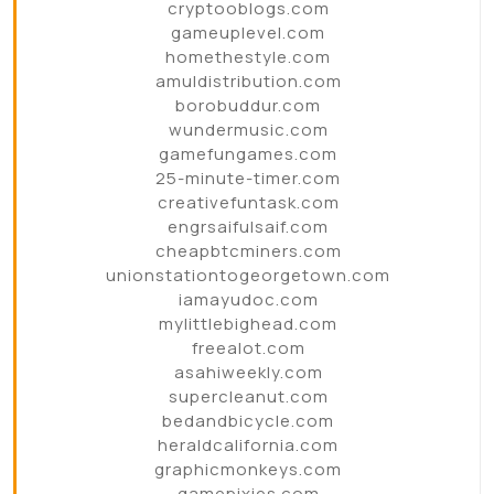
cryptooblogs.com
gameuplevel.com
homethestyle.com
amuldistribution.com
borobuddur.com
wundermusic.com
gamefungames.com
25-minute-timer.com
creativefuntask.com
engrsaifulsaif.com
cheapbtcminers.com
unionstationtogeorgetown.com
iamayudoc.com
mylittlebighead.com
freealot.com
asahiweekly.com
supercleanut.com
bedandbicycle.com
heraldcalifornia.com
graphicmonkeys.com
gamepixies.com