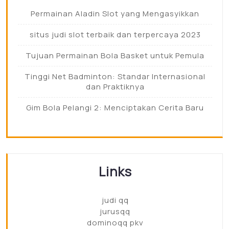
Permainan Aladin Slot yang Mengasyikkan
situs judi slot terbaik dan terpercaya 2023
Tujuan Permainan Bola Basket untuk Pemula
Tinggi Net Badminton: Standar Internasional
dan Praktiknya
Gim Bola Pelangi 2: Menciptakan Cerita Baru
Links
judi qq
jurusqq
dominoqq pkv