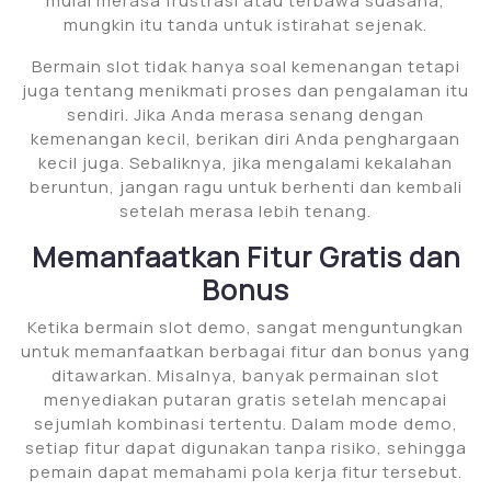
mulai merasa frustrasi atau terbawa suasana,
mungkin itu tanda untuk istirahat sejenak.
Bermain slot tidak hanya soal kemenangan tetapi
juga tentang menikmati proses dan pengalaman itu
sendiri. Jika Anda merasa senang dengan
kemenangan kecil, berikan diri Anda penghargaan
kecil juga. Sebaliknya, jika mengalami kekalahan
beruntun, jangan ragu untuk berhenti dan kembali
setelah merasa lebih tenang.
Memanfaatkan Fitur Gratis dan
Bonus
Ketika bermain slot demo, sangat menguntungkan
untuk memanfaatkan berbagai fitur dan bonus yang
ditawarkan. Misalnya, banyak permainan slot
menyediakan putaran gratis setelah mencapai
sejumlah kombinasi tertentu. Dalam mode demo,
setiap fitur dapat digunakan tanpa risiko, sehingga
pemain dapat memahami pola kerja fitur tersebut.