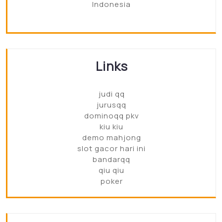
Indonesia
Links
judi qq
jurusqq
dominoqq pkv
kiu kiu
demo mahjong
slot gacor hari ini
bandarqq
qiu qiu
poker