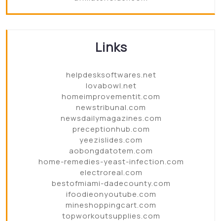
Links
helpdesksoftwares.net
lovabowl.net
homeimprovementit.com
newstribunal.com
newsdailymagazines.com
preceptionhub.com
yeezislides.com
aobongdatotem.com
home-remedies-yeast-infection.com
electroreal.com
bestofmiami-dadecounty.com
ifoodieonyoutube.com
mineshoppingcart.com
topworkoutsupplies.com