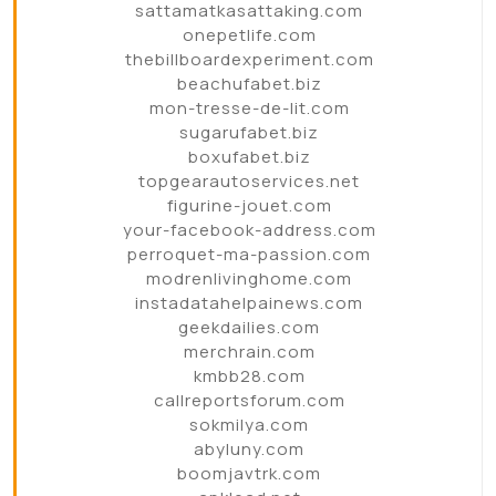
sattamatkasattaking.com
onepetlife.com
thebillboardexperiment.com
beachufabet.biz
mon-tresse-de-lit.com
sugarufabet.biz
boxufabet.biz
topgearautoservices.net
figurine-jouet.com
your-facebook-address.com
perroquet-ma-passion.com
modrenlivinghome.com
instadatahelpainews.com
geekdailies.com
merchrain.com
kmbb28.com
callreportsforum.com
sokmilya.com
abyluny.com
boomjavtrk.com