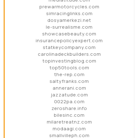
prewarmotorcycles.com
simracinglinks.com
dosyamerkezi.net
le-surrealisme.com
showcasebeauty.com
insurancepolicyexpert.com
statkeycompany.com
carolinadeckbuilders.com
topinvestingblog.com
top50tools.com
the-rep.com
saltyfranks.com
annerani.com
jazzatude.com
0022pa.com
zeroshare.info
bilesinc.com
milaretreatnz.com
modaagi.com
smallvilleph.com