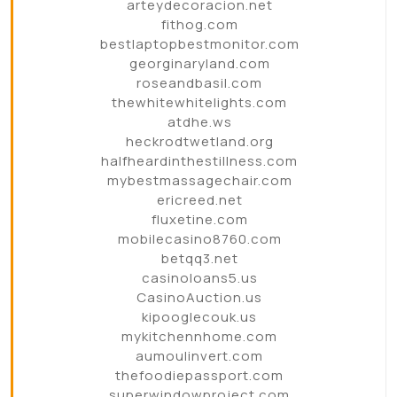
arteydecoracion.net
fithog.com
bestlaptopbestmonitor.com
georginaryland.com
roseandbasil.com
thewhitewhitelights.com
atdhe.ws
heckrodtwetland.org
halfheardinthestillness.com
mybestmassagechair.com
ericreed.net
fluxetine.com
mobilecasino8760.com
betqq3.net
casinoloans5.us
CasinoAuction.us
kipooglecouk.us
mykitchennhome.com
aumoulinvert.com
thefoodiepassport.com
superwindowproject.com