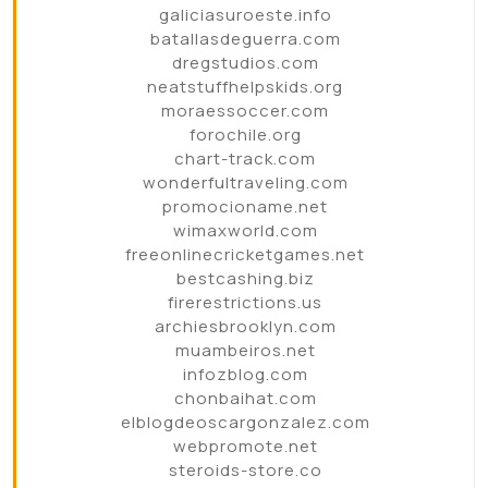
galiciasuroeste.info
batallasdeguerra.com
dregstudios.com
neatstuffhelpskids.org
moraessoccer.com
forochile.org
chart-track.com
wonderfultraveling.com
promocioname.net
wimaxworld.com
freeonlinecricketgames.net
bestcashing.biz
firerestrictions.us
archiesbrooklyn.com
muambeiros.net
infozblog.com
chonbaihat.com
elblogdeoscargonzalez.com
webpromote.net
steroids-store.co