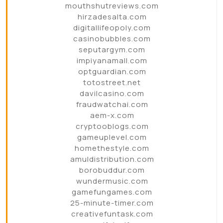
mouthshutreviews.com
hirzadesalta.com
digitallifeopoly.com
casinobubbles.com
seputargym.com
impiyanamall.com
optguardian.com
totostreet.net
davilcasino.com
fraudwatchai.com
aem-x.com
cryptooblogs.com
gameuplevel.com
homethestyle.com
amuldistribution.com
borobuddur.com
wundermusic.com
gamefungames.com
25-minute-timer.com
creativefuntask.com