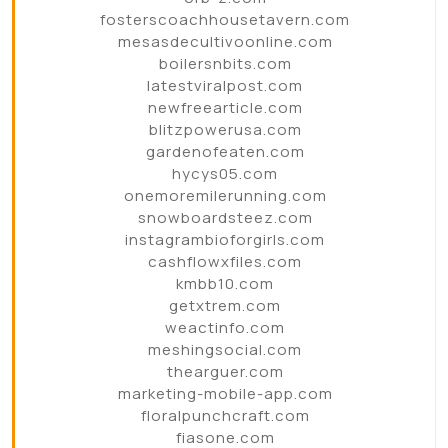
fosterscoachhousetavern.com
mesasdecultivoonline.com
boilersnbits.com
latestviralpost.com
newfreearticle.com
blitzpowerusa.com
gardenofeaten.com
hycys05.com
onemoremilerunning.com
snowboardsteez.com
instagrambioforgirls.com
cashflowxfiles.com
kmbb10.com
getxtrem.com
weactinfo.com
meshingsocial.com
thearguer.com
marketing-mobile-app.com
floralpunchcraft.com
fiasone.com