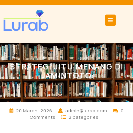
Skip
to
content
Ope
But
STRATEGI JITU MENANG DI
JAMINTOTO
20 March, 2026
admin@lurab.com
0
Comments
2 categories