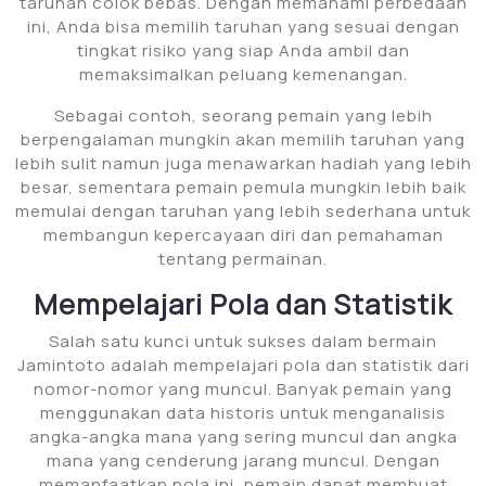
taruhan colok bebas. Dengan memahami perbedaan
ini, Anda bisa memilih taruhan yang sesuai dengan
tingkat risiko yang siap Anda ambil dan
memaksimalkan peluang kemenangan.
Sebagai contoh, seorang pemain yang lebih
berpengalaman mungkin akan memilih taruhan yang
lebih sulit namun juga menawarkan hadiah yang lebih
besar, sementara pemain pemula mungkin lebih baik
memulai dengan taruhan yang lebih sederhana untuk
membangun kepercayaan diri dan pemahaman
tentang permainan.
Mempelajari Pola dan Statistik
Salah satu kunci untuk sukses dalam bermain
Jamintoto adalah mempelajari pola dan statistik dari
nomor-nomor yang muncul. Banyak pemain yang
menggunakan data historis untuk menganalisis
angka-angka mana yang sering muncul dan angka
mana yang cenderung jarang muncul. Dengan
memanfaatkan pola ini, pemain dapat membuat