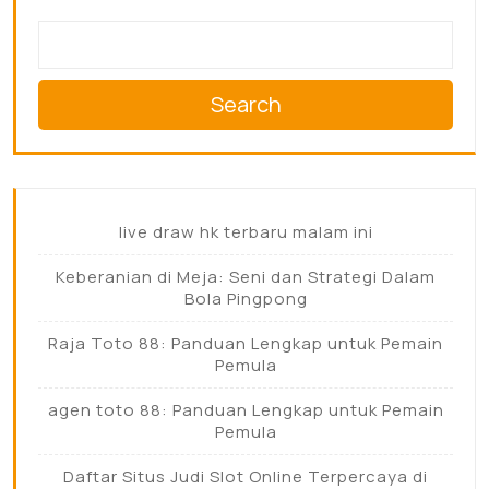
Search
live draw hk terbaru malam ini
Keberanian di Meja: Seni dan Strategi Dalam
Bola Pingpong
Raja Toto 88: Panduan Lengkap untuk Pemain
Pemula
agen toto 88: Panduan Lengkap untuk Pemain
Pemula
Daftar Situs Judi Slot Online Terpercaya di