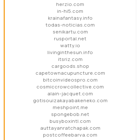
herzio.com
in-hi5.com
krainafantasy.info
todas-noticias.com
senikartu.com
rusportal.net
watty.io
livinginthesun.info
itsriz.com
cargoods.shop
capetownacupuncture.com
bitcoinvideospro.com
cosmiccrowcollective.com
alain-jacquet.com
gotisouizakayabakeneko.com
meshpoint.me
spongebob.net
busyboxintl.com
auttayanratchapak.com
postcoffeebarva.com