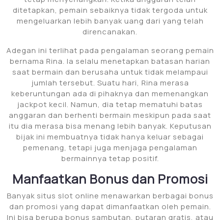
ditetapkan, pemain sebaiknya tidak tergoda untuk
mengeluarkan lebih banyak uang dari yang telah
direncanakan.
Adegan ini terlihat pada pengalaman seorang pemain
bernama Rina. Ia selalu menetapkan batasan harian
saat bermain dan berusaha untuk tidak melampaui
jumlah tersebut. Suatu hari, Rina merasa
keberuntungan ada di pihaknya dan memenangkan
jackpot kecil. Namun, dia tetap mematuhi batas
anggaran dan berhenti bermain meskipun pada saat
itu dia merasa bisa menang lebih banyak. Keputusan
bijak ini membuatnya tidak hanya keluar sebagai
pemenang, tetapi juga menjaga pengalaman
bermainnya tetap positif.
Manfaatkan Bonus dan Promosi
Banyak situs slot online menawarkan berbagai bonus
dan promosi yang dapat dimanfaatkan oleh pemain.
Ini bisa berupa bonus sambutan, putaran gratis, atau