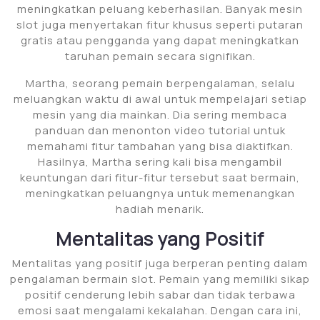
meningkatkan peluang keberhasilan. Banyak mesin
slot juga menyertakan fitur khusus seperti putaran
gratis atau pengganda yang dapat meningkatkan
taruhan pemain secara signifikan.
Martha, seorang pemain berpengalaman, selalu
meluangkan waktu di awal untuk mempelajari setiap
mesin yang dia mainkan. Dia sering membaca
panduan dan menonton video tutorial untuk
memahami fitur tambahan yang bisa diaktifkan.
Hasilnya, Martha sering kali bisa mengambil
keuntungan dari fitur-fitur tersebut saat bermain,
meningkatkan peluangnya untuk memenangkan
hadiah menarik.
Mentalitas yang Positif
Mentalitas yang positif juga berperan penting dalam
pengalaman bermain slot. Pemain yang memiliki sikap
positif cenderung lebih sabar dan tidak terbawa
emosi saat mengalami kekalahan. Dengan cara ini,