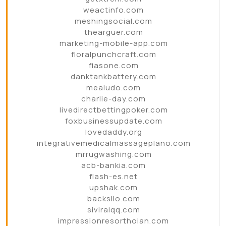
weactinfo.com
meshingsocial.com
thearguer.com
marketing-mobile-app.com
floralpunchcraft.com
fiasone.com
danktankbattery.com
mealudo.com
charlie-day.com
livedirectbettingpoker.com
foxbusinessupdate.com
lovedaddy.org
integrativemedicalmassageplano.com
mrrugwashing.com
acb-bankia.com
flash-es.net
upshak.com
backsilo.com
siviralqq.com
impressionresorthoian.com