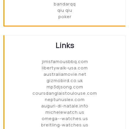
bandarqq
qiu qiu
poker
Links
jimsfamousbbq.com
libertywalk-usa.com
australiamovie.net
gizmobird.co.uk
mp3djsong.com
coursdanglaistoulouse.com
neptunuslex.com
auguri-di-natale.info
michelewatch.us
omega--watches.us
breitling-watches.us