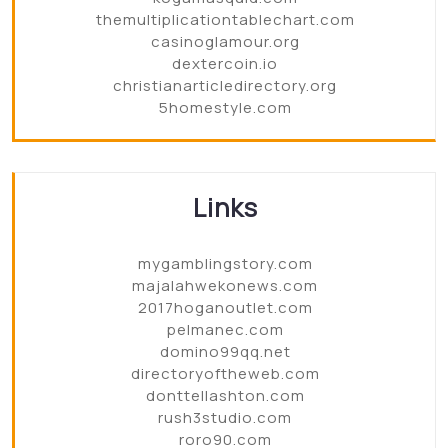
themultiplicationtablechart.com
casinoglamour.org
dextercoin.io
christianarticledirectory.org
5homestyle.com
Links
mygamblingstory.com
majalahwekonews.com
2017hoganoutlet.com
pelmanec.com
domino99qq.net
directoryoftheweb.com
donttellashton.com
rush3studio.com
roro90.com