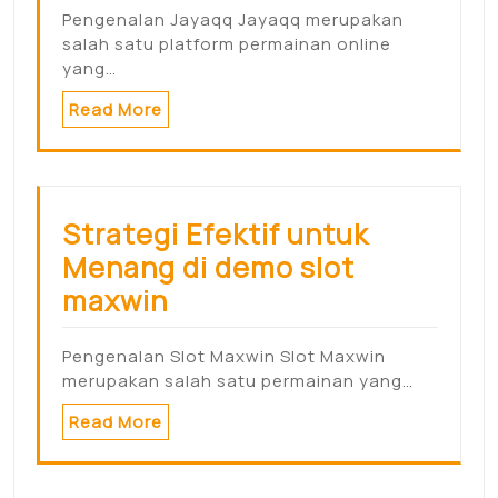
Pengenalan Jayaqq Jayaqq merupakan
salah satu platform permainan online
yang…
Read More
Strategi Efektif untuk
Menang di demo slot
maxwin
Pengenalan Slot Maxwin Slot Maxwin
merupakan salah satu permainan yang…
Read More