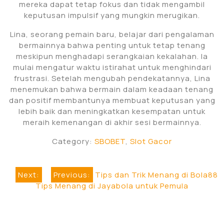
mereka dapat tetap fokus dan tidak mengambil
keputusan impulsif yang mungkin merugikan.
Lina, seorang pemain baru, belajar dari pengalaman
bermainnya bahwa penting untuk tetap tenang
meskipun menghadapi serangkaian kekalahan. Ia
mulai mengatur waktu istirahat untuk menghindari
frustrasi. Setelah mengubah pendekatannya, Lina
menemukan bahwa bermain dalam keadaan tenang
dan positif membantunya membuat keputusan yang
lebih baik dan meningkatkan kesempatan untuk
meraih kemenangan di akhir sesi bermainnya.
Category:
SBOBET
,
Slot Gacor
Post
Next:
Previous:
Tips dan Trik Menang di Bola88
Tips Menang di Jayabola untuk Pemula
navigation