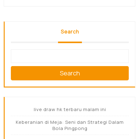
Search
Search
live draw hk terbaru malam ini
Keberanian di Meja: Seni dan Strategi Dalam
Bola Pingpong