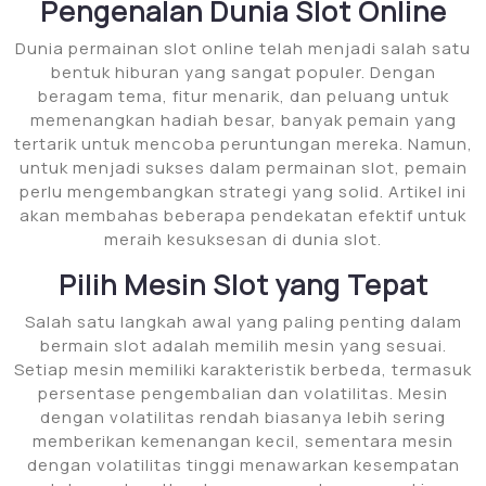
Pengenalan Dunia Slot Online
Dunia permainan slot online telah menjadi salah satu
bentuk hiburan yang sangat populer. Dengan
beragam tema, fitur menarik, dan peluang untuk
memenangkan hadiah besar, banyak pemain yang
tertarik untuk mencoba peruntungan mereka. Namun,
untuk menjadi sukses dalam permainan slot, pemain
perlu mengembangkan strategi yang solid. Artikel ini
akan membahas beberapa pendekatan efektif untuk
meraih kesuksesan di dunia slot.
Pilih Mesin Slot yang Tepat
Salah satu langkah awal yang paling penting dalam
bermain slot adalah memilih mesin yang sesuai.
Setiap mesin memiliki karakteristik berbeda, termasuk
persentase pengembalian dan volatilitas. Mesin
dengan volatilitas rendah biasanya lebih sering
memberikan kemenangan kecil, sementara mesin
dengan volatilitas tinggi menawarkan kesempatan