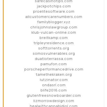
safecasinotips.com
jackpotchips.com
proelitesoftware.com
allcustomercarenumbers.com
familyblogger.xyz
chrisjohnslawgroup.com
klub-vulcan-online.com
breitkamp.com
tripleyresidence.com
softtorrents.org
somosvulnerables.org
duatloterrassa.com
pamufon.com
porscheperformancedrive.com
tamethekraken.org
lutzinator.com
ondasrl.com
blife2016.com
glutenfreesnowboarder.com
lizmorrowdesign.com
healwithcannabidiol.com