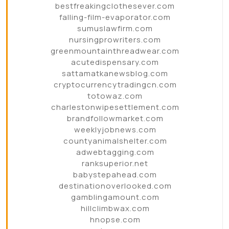
bestfreakingclothesever.com
falling-film-evaporator.com
sumuslawfirm.com
nursingprowriters.com
greenmountainthreadwear.com
acutedispensary.com
sattamatkanewsblog.com
cryptocurrencytradingcn.com
totowaz.com
charlestonwipesettlement.com
brandfollowmarket.com
weeklyjobnews.com
countyanimalshelter.com
adwebtagging.com
ranksuperior.net
babystepahead.com
destinationoverlooked.com
gamblingamount.com
hillclimbwax.com
hnopse.com