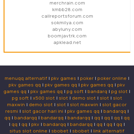
merchrain.com
kmbb28.com
callreportsforum.com
sokmilya.com
abyluny.com
boomjavtrk.com
apklead.net
menuqq alternatif
|
pkv games
|
poker
|
poker online
|
pkv games qq
|
pkv games qq
|
pkv games qq
|
pkv
games qq
|
pkv games qq
|
pg soft
|
bandarq
|
pg slot
|
pg soft
|
x500 slot
|
slot
|
demo slot
|
slot
|
slot
maxwin
|
demo slot
|
slot
|
slot maxwin
|
slot gacor
resmi
|
slot gacor hari ini
|
pkv games qq
|
bandarqq
|
qq
|
bandarqq
|
bandarqq
|
bandarqq
|
qq
|
qq
|
qq
|
qq
|
qq
|
qq
|
pkv
|
bandarqq
|
bandarqq
|
qq
|
qq
|
qq
|
situs slot online
|
sbobet
|
sbobet
|
link alternatif