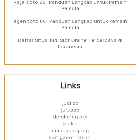
Raja Toto 88: Panduan Lengkap untuk Pemain
Pemula
agen toto 88: Panduan Lengkap untuk Pemain
Pemula
Daftar Situs Judi Slot Online Terpercaya di
Indonesia
Links
judi qq
jurusqq
dominoqq pkv
kiu kiu
demo mahjong
slot gacor hari ini