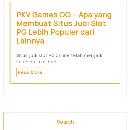
PKV Games QQ – Apa yang
Membuat Situs Judi Slot
PG Lebih Populer dari
Lainnya
Situs judi slot PG online telah menjadi
salah satu pilihan…
Read More
Search