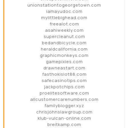
unionstationtogeorgetown.com
iamayudoc.com
mylittlebighead.com
freealot.com
asahiweekly.com
supercleanut.com
bedandbicycle.com
heraldcalifornia.com
graphicmonkeys.com
gamepixies.com
drawneastart.com
fasthokislot88.com
safecasinotips.com
jackpotchips.com
proelitesoftware.com
allcustomercarenumbers.com
familyblogger.xyz
chrisjohnslawgroup.com
klub-vulcan-online.com
breitkamp.com