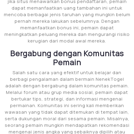
jika situs menawarkan bonus pendaftaran, pemain
dapat memanfaatkan uang tambahan ini untuk
mencoba berbagai jenis taruhan yang mungkin belum
pernah mereka lakukan sebelumnya. Dengan
memanfaatkan bonus ini, pemain dapat
meningkatkan peluang mereka dan mengurangi risiko
kerugian dari modal awal mereka.
Bergabung dengan Komunitas
Pemain
Salah satu cara yang efektif untuk belajar dan
berbagi pengalaman dalam bermain NenekTogel
adalah dengan bergabung dalam komunitas pemain.
Melalui forum atau grup media sosial, pemain dapat
bertukar tips, strategi, dan informasi mengenai
permainan. Komunitas ini sering kali memberikan
wawasan yang tidak dapat ditemukan di tempat lain,
serta dukungan moral dari sesama pemain. Misalnya,
seorang pemain mungkin mendapatkan rekomendasi
mengenai jenis angka yang sebaiknya dipilih atau