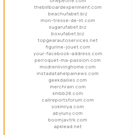
onepetlife.com
thebillboardexperiment.com
beachufabet.biz
mon-tresse-de-lit.com
sugarufabet.biz
boxufabet.biz
topgearautoservices.net
figurine-jouet.com
your-facebook-address.com
perroquet-ma-passion.com
modrenlivinghome.com
instadatahelpainews.com
geekdailies.com
merchrain.com
kmbb28.com
callreportsforum.com
sokmilya.com
abyluny.com
boomjavtrk.com
apklead.net