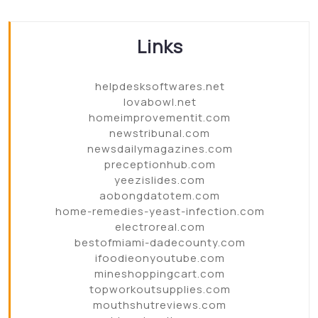
Links
helpdesksoftwares.net
lovabowl.net
homeimprovementit.com
newstribunal.com
newsdailymagazines.com
preceptionhub.com
yeezislides.com
aobongdatotem.com
home-remedies-yeast-infection.com
electroreal.com
bestofmiami-dadecounty.com
ifoodieonyoutube.com
mineshoppingcart.com
topworkoutsupplies.com
mouthshutreviews.com