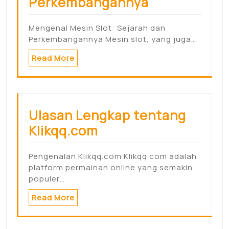
Perkembangannya
Mengenal Mesin Slot: Sejarah dan
Perkembangannya Mesin slot, yang juga…
Read More
Ulasan Lengkap tentang
Klikqq.com
Pengenalan Klikqq.com Klikqq.com adalah
platform permainan online yang semakin
populer…
Read More