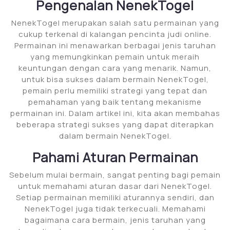
Pengenalan NenekTogel
NenekTogel merupakan salah satu permainan yang
cukup terkenal di kalangan pencinta judi online.
Permainan ini menawarkan berbagai jenis taruhan
yang memungkinkan pemain untuk meraih
keuntungan dengan cara yang menarik. Namun,
untuk bisa sukses dalam bermain NenekTogel,
pemain perlu memiliki strategi yang tepat dan
pemahaman yang baik tentang mekanisme
permainan ini. Dalam artikel ini, kita akan membahas
beberapa strategi sukses yang dapat diterapkan
dalam bermain NenekTogel.
Pahami Aturan Permainan
Sebelum mulai bermain, sangat penting bagi pemain
untuk memahami aturan dasar dari NenekTogel.
Setiap permainan memiliki aturannya sendiri, dan
NenekTogel juga tidak terkecuali. Memahami
bagaimana cara bermain, jenis taruhan yang