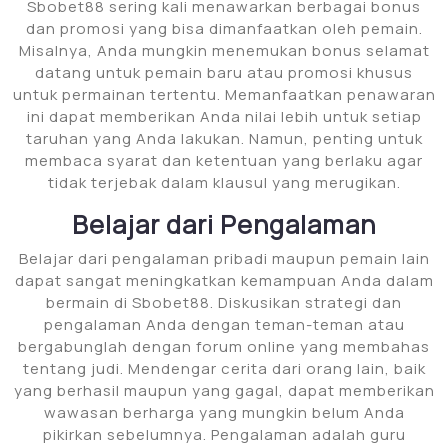
Sbobet88 sering kali menawarkan berbagai bonus
dan promosi yang bisa dimanfaatkan oleh pemain.
Misalnya, Anda mungkin menemukan bonus selamat
datang untuk pemain baru atau promosi khusus
untuk permainan tertentu. Memanfaatkan penawaran
ini dapat memberikan Anda nilai lebih untuk setiap
taruhan yang Anda lakukan. Namun, penting untuk
membaca syarat dan ketentuan yang berlaku agar
tidak terjebak dalam klausul yang merugikan.
Belajar dari Pengalaman
Belajar dari pengalaman pribadi maupun pemain lain
dapat sangat meningkatkan kemampuan Anda dalam
bermain di Sbobet88. Diskusikan strategi dan
pengalaman Anda dengan teman-teman atau
bergabunglah dengan forum online yang membahas
tentang judi. Mendengar cerita dari orang lain, baik
yang berhasil maupun yang gagal, dapat memberikan
wawasan berharga yang mungkin belum Anda
pikirkan sebelumnya. Pengalaman adalah guru