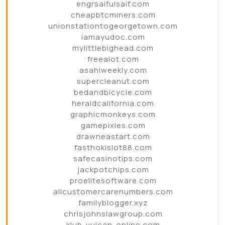
engrsaifulsaif.com
cheapbtcminers.com
unionstationtogeorgetown.com
iamayudoc.com
mylittlebighead.com
freealot.com
asahiweekly.com
supercleanut.com
bedandbicycle.com
heraldcalifornia.com
graphicmonkeys.com
gamepixies.com
drawneastart.com
fasthokislot88.com
safecasinotips.com
jackpotchips.com
proelitesoftware.com
allcustomercarenumbers.com
familyblogger.xyz
chrisjohnslawgroup.com
klub-vulcan-online.com