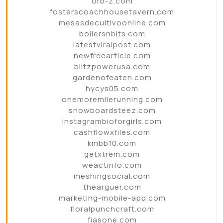
orb-z.com
fosterscoachhousetavern.com
mesasdecultivoonline.com
boilersnbits.com
latestviralpost.com
newfreearticle.com
blitzpowerusa.com
gardenofeaten.com
hycys05.com
onemoremilerunning.com
snowboardsteez.com
instagrambioforgirls.com
cashflowxfiles.com
kmbb10.com
getxtrem.com
weactinfo.com
meshingsocial.com
thearguer.com
marketing-mobile-app.com
floralpunchcraft.com
fiasone.com