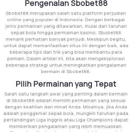
Pengenalan Sbobet88
Sbobet88 merupakan salah satu platform perjudian
online yang populer di Indonesia. Dengan berbagai
jenis permainan yang ditawarkan, mulai dari taruhan
sepak bola hingga permainan kasino, Sbobet88
menarik perhatian banyak penjudi. Meskipun begitu,
untuk dapat memanfaatkan situs ini dengan baik, ada
beberapa tips dan trik yang bisa membantu para
pemain. Dalam artikel ini, kita akan mengeksplorasi
beberapa strategi untuk meningkatkan pengalaman
bermain di Sbobet88.
Pilih Permainan yang Tepat
Salah satu langkah awal yang penting dalam bermain
di Sbobet88 adalah memilih permainan yang sesuai
dengan keahlian dan minat Anda. Misalnya, jika Anda
adalah penggemar sepak bola, mungkin taruhan pada
pertandingan Liga Inggris atau Liga Champions dapat
memberikan pengalaman yang lebih memuaskan.