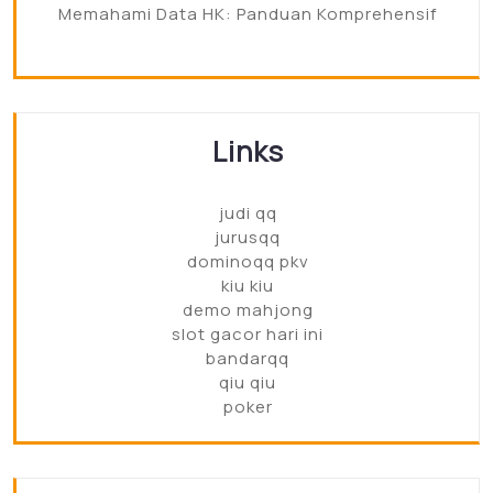
Memahami Data HK: Panduan Komprehensif
Links
judi qq
jurusqq
dominoqq pkv
kiu kiu
demo mahjong
slot gacor hari ini
bandarqq
qiu qiu
poker