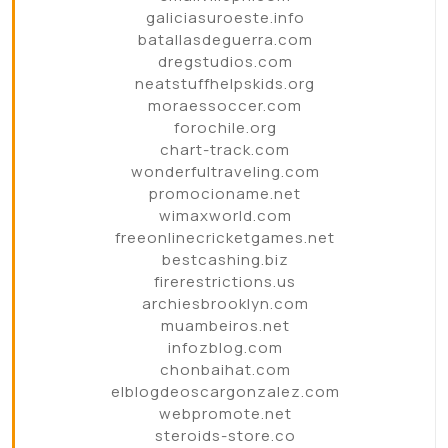
galiciasuroeste.info
batallasdeguerra.com
dregstudios.com
neatstuffhelpskids.org
moraessoccer.com
forochile.org
chart-track.com
wonderfultraveling.com
promocioname.net
wimaxworld.com
freeonlinecricketgames.net
bestcashing.biz
firerestrictions.us
archiesbrooklyn.com
muambeiros.net
infozblog.com
chonbaihat.com
elblogdeoscargonzalez.com
webpromote.net
steroids-store.co