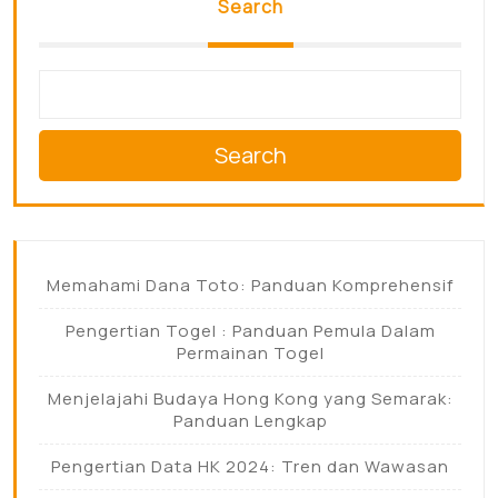
Search
Search
Memahami Dana Toto: Panduan Komprehensif
Pengertian Togel : Panduan Pemula Dalam
Permainan Togel
Menjelajahi Budaya Hong Kong yang Semarak:
Panduan Lengkap
Pengertian Data HK 2024: Tren dan Wawasan