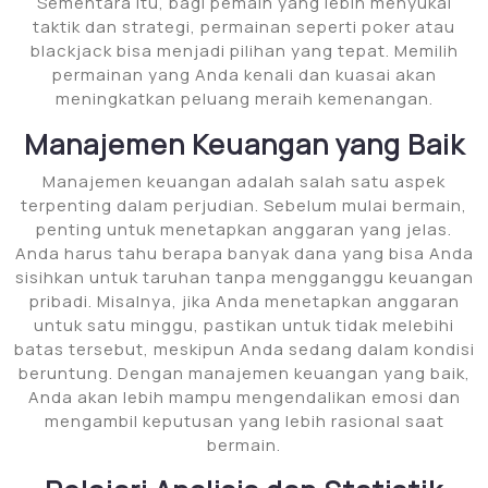
Sementara itu, bagi pemain yang lebih menyukai
taktik dan strategi, permainan seperti poker atau
blackjack bisa menjadi pilihan yang tepat. Memilih
permainan yang Anda kenali dan kuasai akan
meningkatkan peluang meraih kemenangan.
Manajemen Keuangan yang Baik
Manajemen keuangan adalah salah satu aspek
terpenting dalam perjudian. Sebelum mulai bermain,
penting untuk menetapkan anggaran yang jelas.
Anda harus tahu berapa banyak dana yang bisa Anda
sisihkan untuk taruhan tanpa mengganggu keuangan
pribadi. Misalnya, jika Anda menetapkan anggaran
untuk satu minggu, pastikan untuk tidak melebihi
batas tersebut, meskipun Anda sedang dalam kondisi
beruntung. Dengan manajemen keuangan yang baik,
Anda akan lebih mampu mengendalikan emosi dan
mengambil keputusan yang lebih rasional saat
bermain.