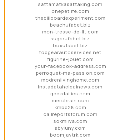
sattamatkasattaking.com
onepetlife.com
thebillboardexperiment.com
beachufabet.biz
mon-tresse-de-lit.com
sugarufabet.biz
boxufabet.biz
topgearautoservices.net
figurine-jouet.com
your-facebook-address.com
perroquet-ma-passion.com
modrenlivinghome.com
instadatahelpainews.com
geekdailies.com
merchrain.com
kmbb28.com
callreportsforum.com
sokmilya.com
abyluny.com
boomjavtrk.com