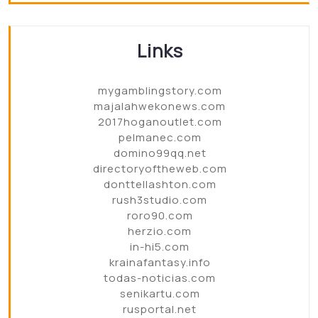
Links
mygamblingstory.com
majalahwekonews.com
2017hoganoutlet.com
pelmanec.com
domino99qq.net
directoryoftheweb.com
donttellashton.com
rush3studio.com
roro90.com
herzio.com
in-hi5.com
krainafantasy.info
todas-noticias.com
senikartu.com
rusportal.net