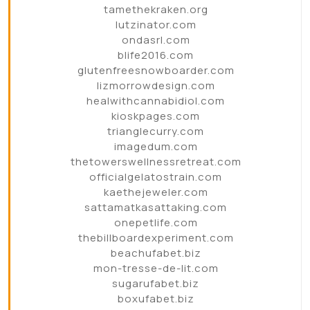
tamethekraken.org
lutzinator.com
ondasrl.com
blife2016.com
glutenfreesnowboarder.com
lizmorrowdesign.com
healwithcannabidiol.com
kioskpages.com
trianglecurry.com
imagedum.com
thetowerswellnessretreat.com
officialgelatostrain.com
kaethejeweler.com
sattamatkasattaking.com
onepetlife.com
thebillboardexperiment.com
beachufabet.biz
mon-tresse-de-lit.com
sugarufabet.biz
boxufabet.biz