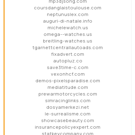
mp3djsong.com
coursdanglaistoulouse.com
neptunuslex.com
auguri-di-natale.info
michelewatch.us
omega--watches.us
breitling-watches.us
tgarnettcentrallautoads.com
fixadvert.com
autopluz.co
save3time-c.com
vexonhcf.com
demos-pixelsparadise.com
mediatitude.com
prewarmotorcycles.com
simracinglinks.com
dosyamerkezi.net
le-surrealisme.com
showcasebeauty.com
insurancepolicyexpert.com
statkeycompany.com