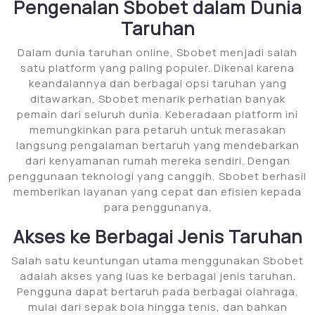
Pengenalan Sbobet dalam Dunia
Taruhan
Dalam dunia taruhan online, Sbobet menjadi salah
satu platform yang paling populer. Dikenal karena
keandalannya dan berbagai opsi taruhan yang
ditawarkan, Sbobet menarik perhatian banyak
pemain dari seluruh dunia. Keberadaan platform ini
memungkinkan para petaruh untuk merasakan
langsung pengalaman bertaruh yang mendebarkan
dari kenyamanan rumah mereka sendiri. Dengan
penggunaan teknologi yang canggih, Sbobet berhasil
memberikan layanan yang cepat dan efisien kepada
para penggunanya.
Akses ke Berbagai Jenis Taruhan
Salah satu keuntungan utama menggunakan Sbobet
adalah akses yang luas ke berbagai jenis taruhan.
Pengguna dapat bertaruh pada berbagai olahraga,
mulai dari sepak bola hingga tenis, dan bahkan