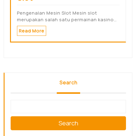
Pengenalan Mesin Slot Mesin slot
merupakan salah satu permainan kasino…
Read More
Search
Search