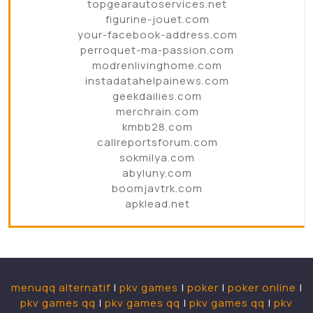
topgearautoservices.net
figurine-jouet.com
your-facebook-address.com
perroquet-ma-passion.com
modrenlivinghome.com
instadatahelpainews.com
geekdailies.com
merchrain.com
kmbb28.com
callreportsforum.com
sokmilya.com
abyluny.com
boomjavtrk.com
apklead.net
menuqq alternatif
|
pkv games
|
poker
|
poker online
|
pkv games qq
|
pkv games qq
|
pkv games qq
|
pkv