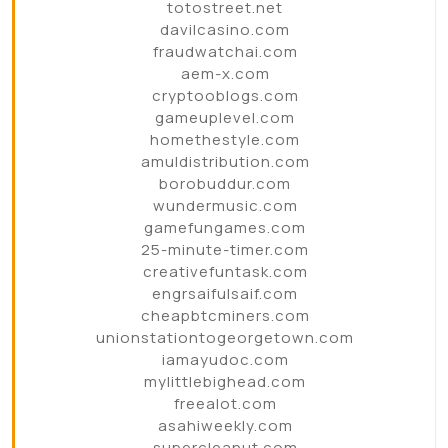
totostreet.net
davilcasino.com
fraudwatchai.com
aem-x.com
cryptooblogs.com
gameuplevel.com
homethestyle.com
amuldistribution.com
borobuddur.com
wundermusic.com
gamefungames.com
25-minute-timer.com
creativefuntask.com
engrsaifulsaif.com
cheapbtcminers.com
unionstationtogeorgetown.com
iamayudoc.com
mylittlebighead.com
freealot.com
asahiweekly.com
supercleanut.com