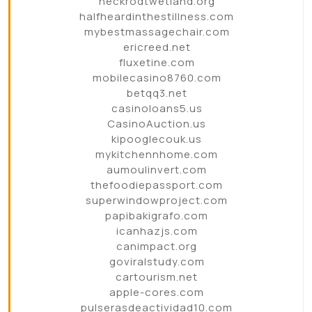
heckrodtwetland.org
halfheardinthestillness.com
mybestmassagechair.com
ericreed.net
fluxetine.com
mobilecasino8760.com
betqq3.net
casinoloans5.us
CasinoAuction.us
kipooglecouk.us
mykitchennhome.com
aumoulinvert.com
thefoodiepassport.com
superwindowproject.com
papibakigrafo.com
icanhazjs.com
canimpact.org
goviralstudy.com
cartourism.net
apple-cores.com
pulserasdeactividad10.com