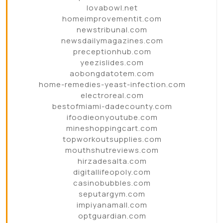
lovabowl.net
homeimprovementit.com
newstribunal.com
newsdailymagazines.com
preceptionhub.com
yeezislides.com
aobongdatotem.com
home-remedies-yeast-infection.com
electroreal.com
bestofmiami-dadecounty.com
ifoodieonyoutube.com
mineshoppingcart.com
topworkoutsupplies.com
mouthshutreviews.com
hirzadesalta.com
digitallifeopoly.com
casinobubbles.com
seputargym.com
impiyanamall.com
optguardian.com