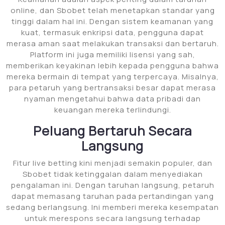
online, dan Sbobet telah menetapkan standar yang
tinggi dalam hal ini. Dengan sistem keamanan yang
kuat, termasuk enkripsi data, pengguna dapat
merasa aman saat melakukan transaksi dan bertaruh.
Platform ini juga memiliki lisensi yang sah,
memberikan keyakinan lebih kepada pengguna bahwa
mereka bermain di tempat yang terpercaya. Misalnya,
para petaruh yang bertransaksi besar dapat merasa
nyaman mengetahui bahwa data pribadi dan
keuangan mereka terlindungi.
Peluang Bertaruh Secara
Langsung
Fitur live betting kini menjadi semakin populer, dan
Sbobet tidak ketinggalan dalam menyediakan
pengalaman ini. Dengan taruhan langsung, petaruh
dapat memasang taruhan pada pertandingan yang
sedang berlangsung. Ini memberi mereka kesempatan
untuk merespons secara langsung terhadap