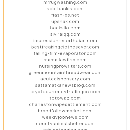
mrrugwashing.com
acb-bankia.com
flash-es.net
upshak.com
backsilo.com
siviralqq.com
impressionresorthoian.com
bestfreakingclothesever.com
falling-film-evaporator.com
sumuslawfirm.com
nursingprowriters.com
greenmountainthreadwear.com
acutedispensary.com
sattamatkanewsblog.com
cryptocurrencytradingcn.com
totowaz.com
charlestonwipesettlement.com
brandfollowmarket.com
weeklyjobnews.com
countyanimalshelter.com
adwebtagging.com