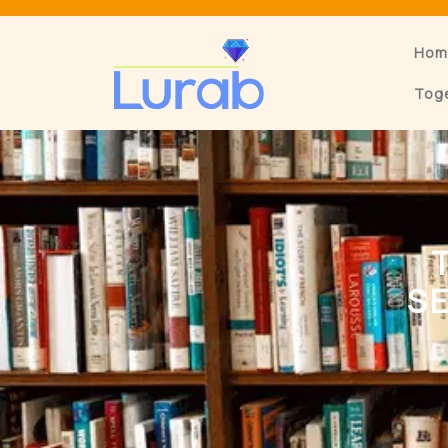
Skip
to
content
Hom
Toge
S