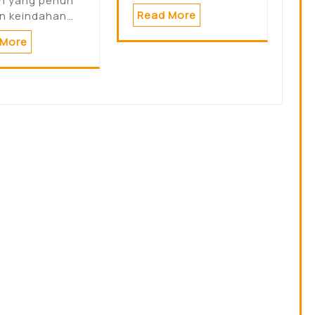
 yang penuh
Read More
n keindahan…
 More