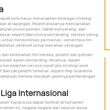
a
epak bola harus menerapkan berbagai strategi
an di lapangan. Pelatih biasanya menciptakan
turan posisi pemain, taktik menyerang, dan
 besar seperti Barcelona bertanding, mereka sering
a untuk mendominasi permainan, sementara tim
endekatan defensif untuk menahan serangan.
 dan kelemahan tim mereka, pelatih dan pemain
rbaik dalam bertanding. Misalnya, dalam
u beradaptasi secara cepat jika strategi awal
. Banyak pelatih terkenal, seperti Pep Guardiola
kemampuan mereka merubah jalannya pertandingan
Liga Internasional
alam sepak bola dapat terlihat di turnamen
turnamen ini, negara-negara dari seluruh dunia