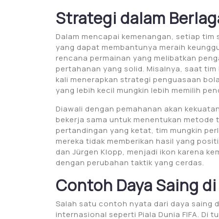
Strategi dalam Berlag
Dalam mencapai kemenangan, setiap tim s
yang dapat membantunya meraih keunggul
rencana permainan yang melibatkan penga
pertahanan yang solid. Misalnya, saat tim
kali menerapkan strategi penguasaan bol
yang lebih kecil mungkin lebih memilih p
Diawali dengan pemahanan akan kekuatan
bekerja sama untuk menentukan metode te
pertandingan yang ketat, tim mungkin perl
mereka tidak memberikan hasil yang positif
dan Jürgen Klopp, menjadi ikon karena 
dengan perubahan taktik yang cerdas.
Contoh Daya Saing di 
Salah satu contoh nyata dari daya saing d
internasional seperti Piala Dunia FIFA. Di 