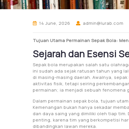
14 June, 2026
admin@lurab.com
Tujuan Utama Permainan Sepak Bola: Me
Sejarah dan Esensi S
Sepak bola merupakan salah satu olahraga
ini sudah ada sejak ratusan tahun yang l
di masing-masing daerah. Awalnya, sepak 
aktivitas fisik, tetapi seiring perkembanga
permainan; ia menjadi sebuah fenomena g
Dalam permainan sepak bola, tujuan utam
Kemenangan bukan hanya sekadar membawa
dan daya saing yang dimiliki oleh tiap tim.
penting, karena tim yang berkompetisi ha
dibandingkan lawan mereka.