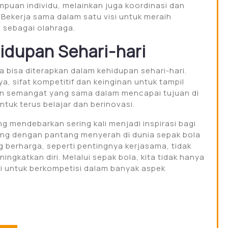
uan individu, melainkan juga koordinasi dan
 Bekerja sama dalam satu visi untuk meraih
a sebagai olahraga.
idupan Sehari-hari
ga bisa diterapkan dalam kehidupan sehari-hari.
a, sifat kompetitif dan keinginan untuk tampil
kan semangat yang sama dalam mencapai tujuan di
tuk terus belajar dan berinovasi.
g mendebarkan sering kali menjadi inspirasi bagi
ang dengan pantang menyerah di dunia sepak bola
 berharga, seperti pentingnya kerjasama, tidak
gkatkan diri. Melalui sepak bola, kita tidak hanya
si untuk berkompetisi dalam banyak aspek