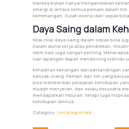
mereka bukan hanya mengandalkan kemamp
sinergi di antara semua pemain dalam tim.
kemenangan, itulah esensi dari sepak bol
Daya Saing dalam Keh
Nilai-nilai daya saing dalam sepak bola ju
Dalam dunia kerja atau pendidikan, misalny
lebih baik juga sangat penting. Menerap
luar lapangan dapat mendorong individu un
Kehadiran kenangan dari pertandingan yan
banyak orang. Pemain dan tim yang berju
bisa memberikan pelajaran kehidupan yang
mudah menyerah, dan selalu berusaha menin
mendapatkan hiburan, tetapi juga inspira
kehidupan lainnya.
Category:
Uncategorized