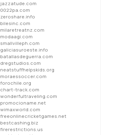
jazzatude.com
0022pa.com
zeroshare.info
bilesinc.com
milaretreatnz.com
modaagi.com
smallvilleph.com
galiciasuroeste.info
batallasdeguerra.com
dregstudios.com
neatstuffhelpskids.org
moraessoccer.com
forochile.org
chart-track.com
wonderfultraveling.com
promocioname.net
wimaxworld.com
freeonlinecricketgames.net
bestcashing.biz
firerestrictions.us