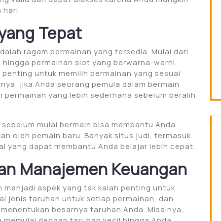
 hari.
yang Tepat
dalah ragam permainan yang tersedia. Mulai dari
o hingga permainan slot yang berwarna-warni,
, penting untuk memilih permainan yang sesuai
nya, jika Anda seorang pemula dalam bermain
n permainan yang lebih sederhana sebelum beralih
 sebelum mulai bermain bisa membantu Anda
n oleh pemain baru. Banyak situs judi, termasuk
l yang dapat membantu Anda belajar lebih cepat.
an Manajemen Keuangan
n menjadi aspek yang tak kalah penting untuk
i jenis taruhan untuk setiap permainan, dan
menentukan besarnya taruhan Anda. Misalnya,
a memulai dengan taruhan kecil hingga Anda