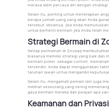
merasa lebih percaya diri dengan strategi
Selain itu, penting untuk menetapkan an
berapa jumlah uang yang akan Anda gunak
tersebut. Misalnya, jika Anda memutuskan
untuk berhenti bermain jika Anda telah m
Strategi Bermain di 
Setiap permainan di Zoyaqq membutuhkan
biasanya memiliki strategi yang baik da
bermain poker, sebagai contoh, memaham
tersendiri. Anda dapat menggunakan taktik
taruhan lawan untuk mengambil keputusan 
Selain itu, mengamati pemain lain juga men
melihat seseorang yang sering memenang
gaya bermain mereka dan pelajari apa ya
Keamanan dan Privasi