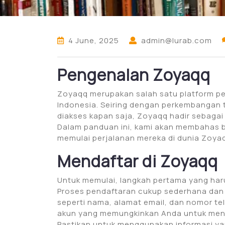
4 June, 2025
admin@lurab.com
Pengenalan Zoyaqq
Zoyaqq merupakan salah satu platform per
Indonesia. Seiring dengan perkembangan 
diakses kapan saja, Zoyaqq hadir sebagai 
Dalam panduan ini, kami akan membahas b
memulai perjalanan mereka di dunia Zoya
Mendaftar di Zoyaqq
Untuk memulai, langkah pertama yang haru
Proses pendaftaran cukup sederhana dan
seperti nama, alamat email, dan nomor te
akun yang memungkinkan Anda untuk meng
Pastikan untuk menggunakan informasi ya