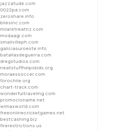
jazzatude.com
0022pa.com
zeroshare.info
bilesinc.com
milaretreatnz.com
modaagi.com
smallvilleph.com
galiciasuroeste.info
batallasdeguerra.com
dregstudios.com
neatstuffhelpskids.org
moraessoccer.com
forochile.org
chart-track.com
wonderfultraveling.com
promocioname.net
wimaxworld.com
freeonlinecricketgames.net
bestcashing.biz
firerestrictions.us