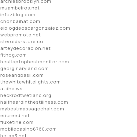
archiesbrooklyn.com
muambeiros.net
infozblog.com
chonbaihat.com
elblogdeoscargonzalez.com
webpromote.net
steroids-store.co
arteydecoracion.net
fithog.com
bestlaptopbestmonitor.com
georginaryland.com
roseandbasil.com
thewhitewhitelights.com
atdhe.ws
heckrodtwetland.org
halfheardinthestillness.com
mybestmassagechair.com
ericreed.net
fluxetine.com
mobilecasino8760.com
betqq3.net