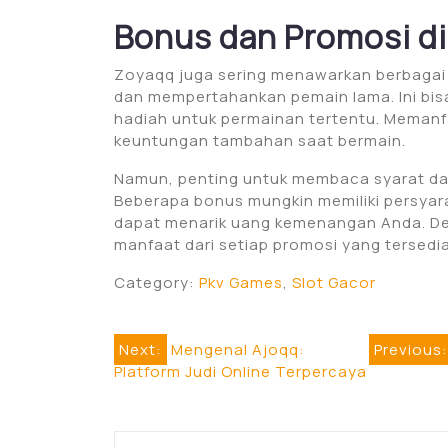
Bonus dan Promosi d
Zoyaqq juga sering menawarkan berbagai
dan mempertahankan pemain lama. Ini bis
hadiah untuk permainan tertentu. Meman
keuntungan tambahan saat bermain.
Namun, penting untuk membaca syarat dan
Beberapa bonus mungkin memiliki persyar
dapat menarik uang kemenangan Anda. De
manfaat dari setiap promosi yang tersedia
Category:
Pkv Games
,
Slot Gacor
Post
Next:
Mengenal Ajoqq:
Previous:
Platform Judi Online Terpercaya
navigation