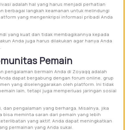
ivasi adalah hal yang harus menjadi perhatian
n berbagai langkah keamanan untuk melindungi
atform yang mengenkripsi informasi pribadi Anda
andi yang kuat dan tidak membagikannya kepada
di akun Anda juga harus dilakukan agar hanya Anda
.
omunitas Pemain
kan pengalaman bermain Anda di Zoyaqq adalah
 Anda dapat bergabung dengan forum online, grup
men yang diselenggarakan oleh platform. Ini tidak
emain lain, tetapi juga memperluas jaringan sosial
gi, dan pengalaman yang berharga. Misalnya, jika
 bisa meminta saran dari pemain yang lebih
eterlibatan yang aktif, Anda dapat meningkatkan
ang permainan yang Anda sukai.