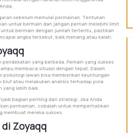
 Anda.
ggaran sebelum memulai permainan. Tentukan
an untuk bermain dan jangan pernah melebihi limit
 untuk bermain dengan jumlah tertentu, pastikan
encapai angka tersebut, baik menang atau kalah.
Zoyaqq
 pendekatan yang berbeda. Pemain yang sukses
n mampu membaca situasi dengan tepat. Dalam
i psikologi lawan bisa memberikan keuntungan
 bluf atau melakukan analisis terhadap pola
yang lebih baik.
jadi bagian penting dari strategi. Jika Anda
kan permainan, cobalah untuk memperhatikan
ng membuat mereka sukses.
 di Zoyaqq