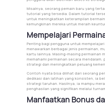
Misalnya, seorang pemain baru yang terta
tutorial yang tersedia. Dalam tutorial ter
untuk meningkatkan keterampilan bermain
kemungkinan mereka untuk meraih keuntu
Mempelajari Permain
Penting bagi pengguna untuk mempelajari 
menawarkan berbagai jenis permainan, mul
kartu lainnya. Masing-masing permainan m
memahami permainan secara mendalam, 
strategi dan meningkatkan peluang keme
Contoh nyata bisa dilihat dari seorang pem
dedikasi dan latihan yang konsisten, ia
strategi taruhan. Hasilnya, ia mampu m
penghasilan yang signifikan melalui turnam
Manfaatkan Bonus da