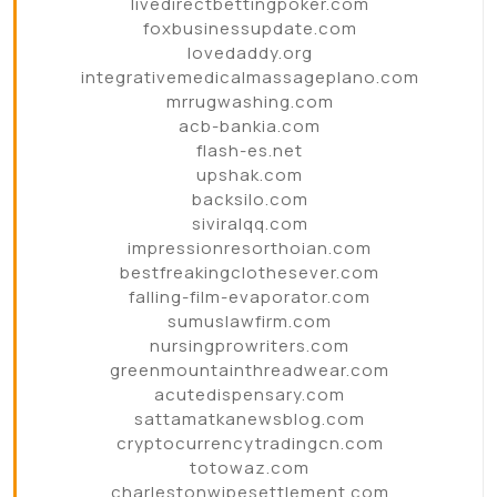
livedirectbettingpoker.com
foxbusinessupdate.com
lovedaddy.org
integrativemedicalmassageplano.com
mrrugwashing.com
acb-bankia.com
flash-es.net
upshak.com
backsilo.com
siviralqq.com
impressionresorthoian.com
bestfreakingclothesever.com
falling-film-evaporator.com
sumuslawfirm.com
nursingprowriters.com
greenmountainthreadwear.com
acutedispensary.com
sattamatkanewsblog.com
cryptocurrencytradingcn.com
totowaz.com
charlestonwipesettlement.com