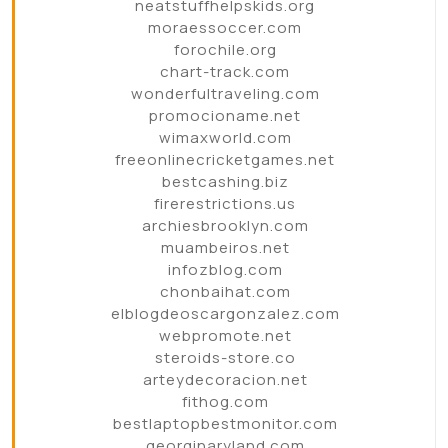
neatstuffhelpskids.org
moraessoccer.com
forochile.org
chart-track.com
wonderfultraveling.com
promocioname.net
wimaxworld.com
freeonlinecricketgames.net
bestcashing.biz
firerestrictions.us
archiesbrooklyn.com
muambeiros.net
infozblog.com
chonbaihat.com
elblogdeoscargonzalez.com
webpromote.net
steroids-store.co
arteydecoracion.net
fithog.com
bestlaptopbestmonitor.com
georginaryland.com