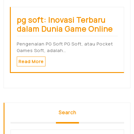
pg soft: Inovasi Terbaru
dalam Dunia Game Online
Pengenalan PG Soft PG Soft, atau Pocket
Games Soft, adalah…
Read More
Search