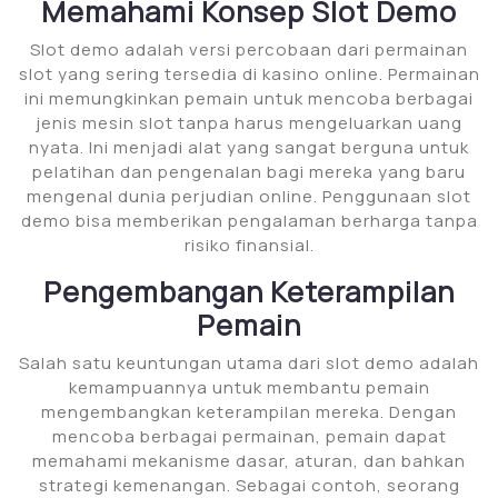
Memahami Konsep Slot Demo
Slot demo adalah versi percobaan dari permainan
slot yang sering tersedia di kasino online. Permainan
ini memungkinkan pemain untuk mencoba berbagai
jenis mesin slot tanpa harus mengeluarkan uang
nyata. Ini menjadi alat yang sangat berguna untuk
pelatihan dan pengenalan bagi mereka yang baru
mengenal dunia perjudian online. Penggunaan slot
demo bisa memberikan pengalaman berharga tanpa
risiko finansial.
Pengembangan Keterampilan
Pemain
Salah satu keuntungan utama dari slot demo adalah
kemampuannya untuk membantu pemain
mengembangkan keterampilan mereka. Dengan
mencoba berbagai permainan, pemain dapat
memahami mekanisme dasar, aturan, dan bahkan
strategi kemenangan. Sebagai contoh, seorang