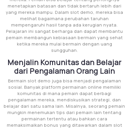
menetapkan batasan dan tidak bertaruh lebih dari
yang mereka mampu. Dalam slot demo, mereka bisa
melihat bagaimana perubahan taruhan
mempengaruhi hasil tanpa ada kerugian nyata.
Pelajaran ini sangat berharga dan dapat membantu
pemain membangun kebiasaan bermain yang sehat
ketika mereka mulai bermain dengan uang
sungguhan.
Menjalin Komunitas dan Belajar
dari Pengalaman Orang Lain
Bermain slot demo juga bisa menjadi pengalaman
sosial. Banyak platform permainan online memiliki
komunitas di mana pemain dapat berbagi
pengalaman mereka, mendiskusikan strategi, dan
belajar dari satu sama lain. Misalnya, seorang pemain
mungkin menemukan tips dari pemain lain tentang
permainan tertentu atau bahkan cara
memaksimalkan bonus yang ditawarkan dalam slot