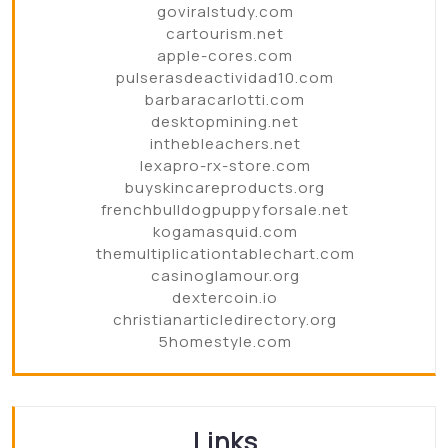
goviralstudy.com
cartourism.net
apple-cores.com
pulserasdeactividad10.com
barbaracarlotti.com
desktopmining.net
inthebleachers.net
lexapro-rx-store.com
buyskincareproducts.org
frenchbulldogpuppyforsale.net
kogamasquid.com
themultiplicationtablechart.com
casinoglamour.org
dextercoin.io
christianarticledirectory.org
5homestyle.com
Links