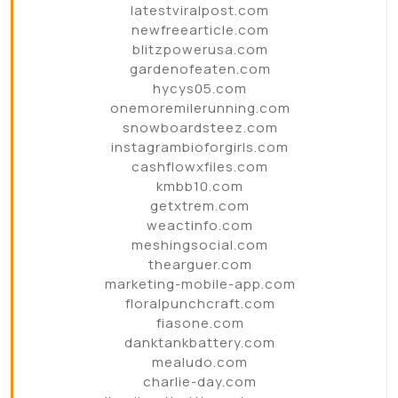
latestviralpost.com
newfreearticle.com
blitzpowerusa.com
gardenofeaten.com
hycys05.com
onemoremilerunning.com
snowboardsteez.com
instagrambioforgirls.com
cashflowxfiles.com
kmbb10.com
getxtrem.com
weactinfo.com
meshingsocial.com
thearguer.com
marketing-mobile-app.com
floralpunchcraft.com
fiasone.com
danktankbattery.com
mealudo.com
charlie-day.com