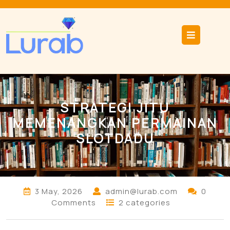
Skip
to
content
Ope
But
STRATEGI JITU
MEMENANGKAN PERMAINAN
SLOTDADU
3 May, 2026
admin@lurab.com
0
Comments
2 categories