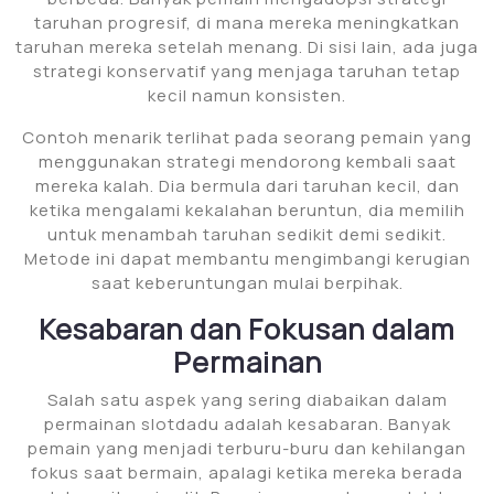
taruhan progresif, di mana mereka meningkatkan
taruhan mereka setelah menang. Di sisi lain, ada juga
strategi konservatif yang menjaga taruhan tetap
kecil namun konsisten.
Contoh menarik terlihat pada seorang pemain yang
menggunakan strategi mendorong kembali saat
mereka kalah. Dia bermula dari taruhan kecil, dan
ketika mengalami kekalahan beruntun, dia memilih
untuk menambah taruhan sedikit demi sedikit.
Metode ini dapat membantu mengimbangi kerugian
saat keberuntungan mulai berpihak.
Kesabaran dan Fokusan dalam
Permainan
Salah satu aspek yang sering diabaikan dalam
permainan slotdadu adalah kesabaran. Banyak
pemain yang menjadi terburu-buru dan kehilangan
fokus saat bermain, apalagi ketika mereka berada