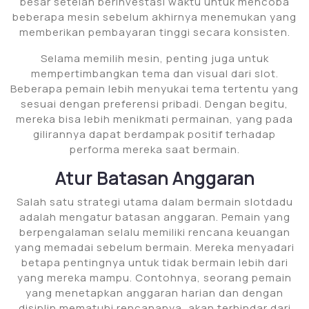
besar setelah berinvestasi waktu untuk mencoba
beberapa mesin sebelum akhirnya menemukan yang
memberikan pembayaran tinggi secara konsisten.
Selama memilih mesin, penting juga untuk
mempertimbangkan tema dan visual dari slot.
Beberapa pemain lebih menyukai tema tertentu yang
sesuai dengan preferensi pribadi. Dengan begitu,
mereka bisa lebih menikmati permainan, yang pada
gilirannya dapat berdampak positif terhadap
performa mereka saat bermain.
Atur Batasan Anggaran
Salah satu strategi utama dalam bermain slotdadu
adalah mengatur batasan anggaran. Pemain yang
berpengalaman selalu memiliki rencana keuangan
yang memadai sebelum bermain. Mereka menyadari
betapa pentingnya untuk tidak bermain lebih dari
yang mereka mampu. Contohnya, seorang pemain
yang menetapkan anggaran harian dan dengan
disiplin mematuhi rencananya, akan terhindar dari