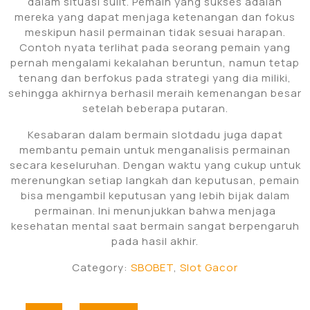
dalam situasi sulit. Pemain yang sukses adalah
mereka yang dapat menjaga ketenangan dan fokus
meskipun hasil permainan tidak sesuai harapan.
Contoh nyata terlihat pada seorang pemain yang
pernah mengalami kekalahan beruntun, namun tetap
tenang dan berfokus pada strategi yang dia miliki,
sehingga akhirnya berhasil meraih kemenangan besar
setelah beberapa putaran.
Kesabaran dalam bermain slotdadu juga dapat
membantu pemain untuk menganalisis permainan
secara keseluruhan. Dengan waktu yang cukup untuk
merenungkan setiap langkah dan keputusan, pemain
bisa mengambil keputusan yang lebih bijak dalam
permainan. Ini menunjukkan bahwa menjaga
kesehatan mental saat bermain sangat berpengaruh
pada hasil akhir.
Category:
SBOBET
,
Slot Gacor