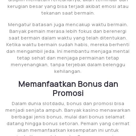
kerugian besar yang bisa terjadi akibat emosi atau
tekanan saat bermain.
Mengatur batasan juga mencakup waktu bermain.
Banyak pemain merasa lebih fokus dan berenergi
saat bermain dalam waktu yang telah ditentukan.
Ketika waktu bermain sudah habis, mereka berhenti
dan mengambil jeda. Ini membantu menjaga mental
tetap sehat dan menjaga permainan tetap
menyenangkan, tanpa terjebak dalam belenggu
kehilangan.
Memanfaatkan Bonus dan
Promosi
Dalam dunia slotdadu, bonus dan promosi bisa
menjadi senjata ampuh. Banyak kasino menawarkan
berbagai jenis bonus, mulai dari bonus selamat
datang hingga bonus setoran. Pemain yang cermat
akan memanfaatkan kesempatan ini untuk