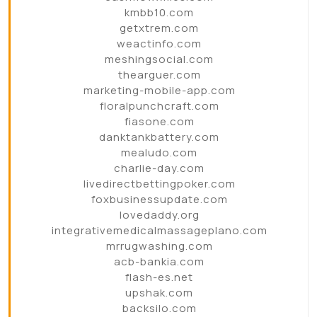
kmbb10.com
getxtrem.com
weactinfo.com
meshingsocial.com
thearguer.com
marketing-mobile-app.com
floralpunchcraft.com
fiasone.com
danktankbattery.com
mealudo.com
charlie-day.com
livedirectbettingpoker.com
foxbusinessupdate.com
lovedaddy.org
integrativemedicalmassageplano.com
mrrugwashing.com
acb-bankia.com
flash-es.net
upshak.com
backsilo.com