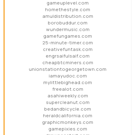
gameuplevel.com
homethestyle.com
amuldistribution.com
borobuddur.com
wundermusic.com
gamefungames.com
25-minute-timer.com
creativefuntask.com
engrsaifulsaif.com
cheapbtcminers.com
unionstationtogeorgetown.com
iamayudoc.com
mylittlebighead.com
freealot.com
asahiweekly.com
supercleanut.com
bedandbicycle.com
heraldcalifornia.com
graphicmonkeys.com
gamepixies.com