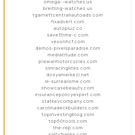
omega--watches.us
breitling-watches.us
tgarnettcentrallautoads.com
fixadvert.com
autopluz.co
save3time-c.com
vexonhcf.com
demos-pixelsparadise.com
mediatitude.com
prewarmotorcycles.com
simracinglinks.com
dosyamerkezi.net
le-surrealisme.com
showcasebeauty.com
insurancepolicyexpert.com
statkeycompany.com
carolinadeckbuilders.com
topinvestingblog.com
top50tools.com
the-rep.com
saltyfranks.com