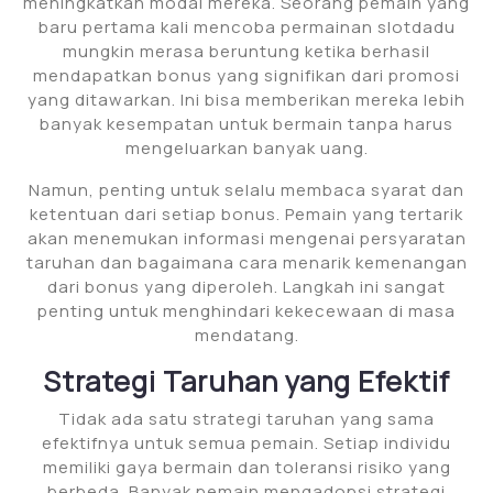
meningkatkan modal mereka. Seorang pemain yang
baru pertama kali mencoba permainan slotdadu
mungkin merasa beruntung ketika berhasil
mendapatkan bonus yang signifikan dari promosi
yang ditawarkan. Ini bisa memberikan mereka lebih
banyak kesempatan untuk bermain tanpa harus
mengeluarkan banyak uang.
Namun, penting untuk selalu membaca syarat dan
ketentuan dari setiap bonus. Pemain yang tertarik
akan menemukan informasi mengenai persyaratan
taruhan dan bagaimana cara menarik kemenangan
dari bonus yang diperoleh. Langkah ini sangat
penting untuk menghindari kekecewaan di masa
mendatang.
Strategi Taruhan yang Efektif
Tidak ada satu strategi taruhan yang sama
efektifnya untuk semua pemain. Setiap individu
memiliki gaya bermain dan toleransi risiko yang
berbeda. Banyak pemain mengadopsi strategi