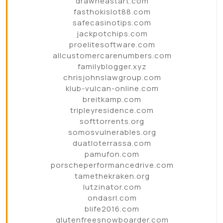
drawneastart.com
fasthokislot88.com
safecasinotips.com
jackpotchips.com
proelitesoftware.com
allcustomercarenumbers.com
familyblogger.xyz
chrisjohnslawgroup.com
klub-vulcan-online.com
breitkamp.com
tripleyresidence.com
softtorrents.org
somosvulnerables.org
duatloterrassa.com
pamufon.com
porscheperformancedrive.com
tamethekraken.org
lutzinator.com
ondasrl.com
blife2016.com
glutenfreesnowboarder.com