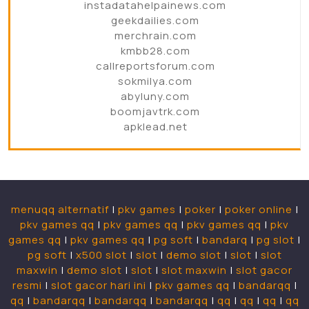
instadatahelpainews.com
geekdailies.com
merchrain.com
kmbb28.com
callreportsforum.com
sokmilya.com
abyluny.com
boomjavtrk.com
apklead.net
menuqq alternatif
|
pkv games
|
poker
|
poker online
|
pkv games qq
|
pkv games qq
|
pkv games qq
|
pkv
games qq
|
pkv games qq
|
pg soft
|
bandarq
|
pg slot
|
pg soft
|
x500 slot
|
slot
|
demo slot
|
slot
|
slot
maxwin
|
demo slot
|
slot
|
slot maxwin
|
slot gacor
resmi
|
slot gacor hari ini
|
pkv games qq
|
bandarqq
|
qq
|
bandarqq
|
bandarqq
|
bandarqq
|
qq
|
qq
|
qq
|
qq