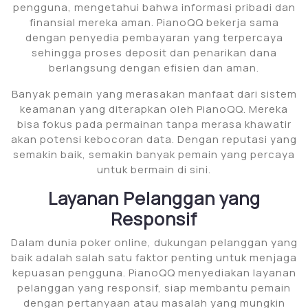
pengguna, mengetahui bahwa informasi pribadi dan
finansial mereka aman. PianoQQ bekerja sama
dengan penyedia pembayaran yang terpercaya
sehingga proses deposit dan penarikan dana
berlangsung dengan efisien dan aman.
Banyak pemain yang merasakan manfaat dari sistem
keamanan yang diterapkan oleh PianoQQ. Mereka
bisa fokus pada permainan tanpa merasa khawatir
akan potensi kebocoran data. Dengan reputasi yang
semakin baik, semakin banyak pemain yang percaya
untuk bermain di sini.
Layanan Pelanggan yang
Responsif
Dalam dunia poker online, dukungan pelanggan yang
baik adalah salah satu faktor penting untuk menjaga
kepuasan pengguna. PianoQQ menyediakan layanan
pelanggan yang responsif, siap membantu pemain
dengan pertanyaan atau masalah yang mungkin