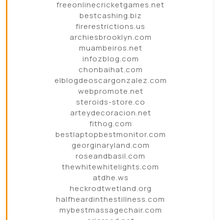
freeonlinecricketgames.net
bestcashing.biz
firerestrictions.us
archiesbrooklyn.com
muambeiros.net
infozblog.com
chonbaihat.com
elblogdeoscargonzalez.com
webpromote.net
steroids-store.co
arteydecoracion.net
fithog.com
bestlaptopbestmonitor.com
georginaryland.com
roseandbasil.com
thewhitewhitelights.com
atdhe.ws
heckrodtwetland.org
halfheardinthestillness.com
mybestmassagechair.com