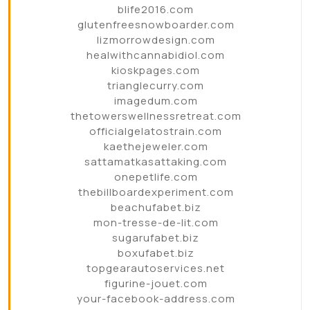
blife2016.com
glutenfreesnowboarder.com
lizmorrowdesign.com
healwithcannabidiol.com
kioskpages.com
trianglecurry.com
imagedum.com
thetowerswellnessretreat.com
officialgelatostrain.com
kaethejeweler.com
sattamatkasattaking.com
onepetlife.com
thebillboardexperiment.com
beachufabet.biz
mon-tresse-de-lit.com
sugarufabet.biz
boxufabet.biz
topgearautoservices.net
figurine-jouet.com
your-facebook-address.com