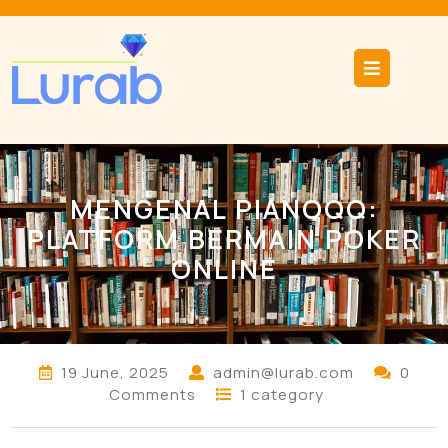
Skip
to
content
Ope
But
MENGENAL PIANOQQ:
PLATFORM BERMAIN POKER
ONLINE
19 June, 2025
admin@lurab.com
0
Comments
1 category