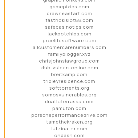
gamepixies.com
drawneastart.com
fasthokislot88.com
safecasinotips.com
jackpotchips.com
proelitesoftware.com
allcustomercarenumbers.com
familyblogger.xyz
chrisjohnslawgroup.com
klub-vulcan-online.com
breitkamp.com
tripleyresidence.com
softtorrents.org
somosvulnerables.org
duatloterrassa.com
pamufon.com
porscheperformancedrive.com
tamethekraken.org
lutzinator.com
ondasrl.com