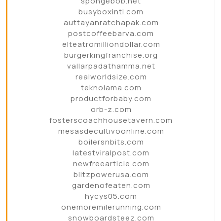
spongebob.net
busyboxintl.com
auttayanratchapak.com
postcoffeebarva.com
elteatromilliondollar.com
burgerkingfranchise.org
vallarpadathamma.net
realworldsize.com
teknolama.com
productforbaby.com
orb-z.com
fosterscoachhousetavern.com
mesasdecultivoonline.com
boilersnbits.com
latestviralpost.com
newfreearticle.com
blitzpowerusa.com
gardenofeaten.com
hycys05.com
onemoremilerunning.com
snowboardsteez.com