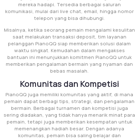
mereka hadapi. Tersedia berbagai saluran
komunikasi, mulai dari live chat, email, hingga nomor
telepon yang bisa dihubungi.
Misalnya, ketika seorang pemain mengalami kesulitan
saat melakukan transaksi deposit, tim layanan
pelanggan PianoQQ siap memberikan solusi dalam
waktu singkat. Kemudahan dalam mengakses
bantuan ini menunjukkan komitmen PianoQQ untuk
memberikan pengalaman bermain yang nyaman dan
bebas masalah.
Komunitas dan Kompetisi
PianoQQ juga memiliki komunitas yang aktif, di mana
pemain dapat berbagi tips, strategi, dan pengalaman
bermain. Berbagai turnamen dan kompetisi juga
sering diadakan, yang tidak hanya menarik minat para
pemain, tetapi juga memberikan kesempatan untuk
memenangkan hadiah besar. Dengan adanya
komunitas, pemain bisa saling belajar dan