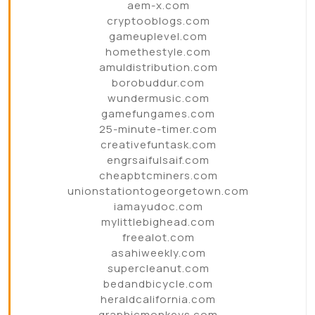
aem-x.com
cryptooblogs.com
gameuplevel.com
homethestyle.com
amuldistribution.com
borobuddur.com
wundermusic.com
gamefungames.com
25-minute-timer.com
creativefuntask.com
engrsaifulsaif.com
cheapbtcminers.com
unionstationtogeorgetown.com
iamayudoc.com
mylittlebighead.com
freealot.com
asahiweekly.com
supercleanut.com
bedandbicycle.com
heraldcalifornia.com
graphicmonkeys.com