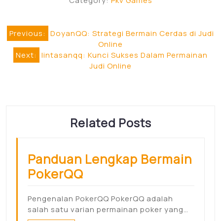
Category:
Pkv Games
Post
Previous:
DoyanQQ: Strategi Bermain Cerdas di Judi
Online
navigation
Next:
lintasanqq: Kunci Sukses Dalam Permainan
Judi Online
Related Posts
Panduan Lengkap Bermain
PokerQQ
Pengenalan PokerQQ PokerQQ adalah
salah satu varian permainan poker yang…