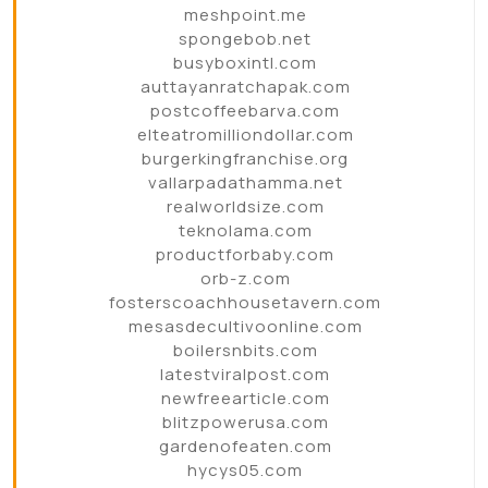
meshpoint.me
spongebob.net
busyboxintl.com
auttayanratchapak.com
postcoffeebarva.com
elteatromilliondollar.com
burgerkingfranchise.org
vallarpadathamma.net
realworldsize.com
teknolama.com
productforbaby.com
orb-z.com
fosterscoachhousetavern.com
mesasdecultivoonline.com
boilersnbits.com
latestviralpost.com
newfreearticle.com
blitzpowerusa.com
gardenofeaten.com
hycys05.com