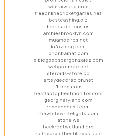
wimaxworld.com
freeonlinecricketgames.net
bestcashing.biz
firerestrictions.us
archiesbrooklyn.com
muambeiros.net
infozblog.com
chonbaihat.com
elblogdeoscargonzalez.com
webpromote.net
steroids-store.co
arteydecoracion.net
fithog.com
bestlaptopbestmonitor.com
georginaryland.com
roseandbasil.com
thewhitewhitelights.com
atdhe.ws
heckrodtwetland.org
halfheardinthestillness.com