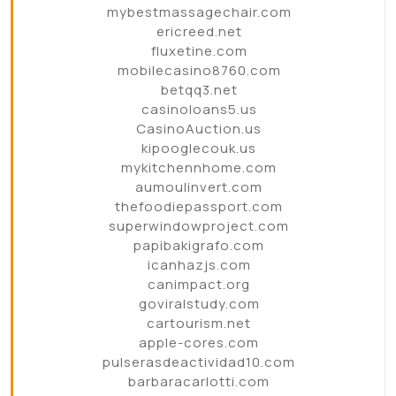
mybestmassagechair.com
ericreed.net
fluxetine.com
mobilecasino8760.com
betqq3.net
casinoloans5.us
CasinoAuction.us
kipooglecouk.us
mykitchennhome.com
aumoulinvert.com
thefoodiepassport.com
superwindowproject.com
papibakigrafo.com
icanhazjs.com
canimpact.org
goviralstudy.com
cartourism.net
apple-cores.com
pulserasdeactividad10.com
barbaracarlotti.com