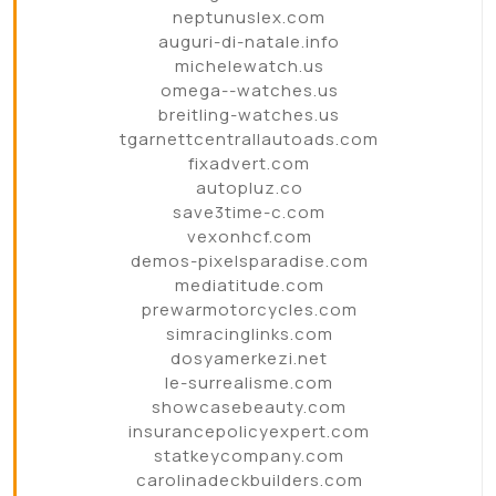
neptunuslex.com
auguri-di-natale.info
michelewatch.us
omega--watches.us
breitling-watches.us
tgarnettcentrallautoads.com
fixadvert.com
autopluz.co
save3time-c.com
vexonhcf.com
demos-pixelsparadise.com
mediatitude.com
prewarmotorcycles.com
simracinglinks.com
dosyamerkezi.net
le-surrealisme.com
showcasebeauty.com
insurancepolicyexpert.com
statkeycompany.com
carolinadeckbuilders.com