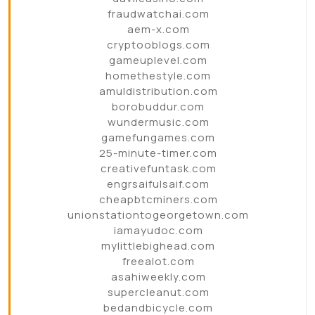
fraudwatchai.com
aem-x.com
cryptooblogs.com
gameuplevel.com
homethestyle.com
amuldistribution.com
borobuddur.com
wundermusic.com
gamefungames.com
25-minute-timer.com
creativefuntask.com
engrsaifulsaif.com
cheapbtcminers.com
unionstationtogeorgetown.com
iamayudoc.com
mylittlebighead.com
freealot.com
asahiweekly.com
supercleanut.com
bedandbicycle.com