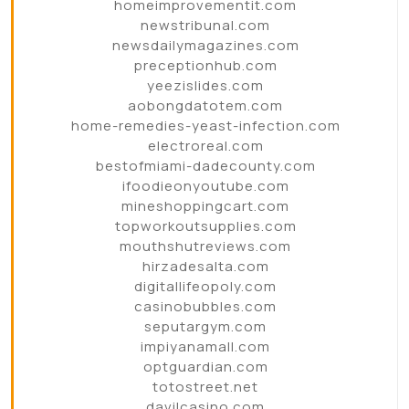
homeimprovementit.com
newstribunal.com
newsdailymagazines.com
preceptionhub.com
yeezislides.com
aobongdatotem.com
home-remedies-yeast-infection.com
electroreal.com
bestofmiami-dadecounty.com
ifoodieonyoutube.com
mineshoppingcart.com
topworkoutsupplies.com
mouthshutreviews.com
hirzadesalta.com
digitallifeopoly.com
casinobubbles.com
seputargym.com
impiyanamall.com
optguardian.com
totostreet.net
davilcasino.com