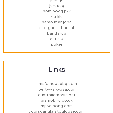
jurusqq
dominoqq pkv
kiu kiu
demo mahjong
slot gacor hari ini
bandarqq
qiu qiu
poker
Links
jimsfamousbbq.com
libertywalk-usa.com
australiamovie.net
gizmobird.co.uk
mp3djsong.com
coursdanglaistoulouse.com