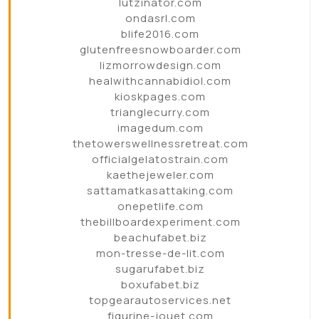
lutzinator.com
ondasrl.com
blife2016.com
glutenfreesnowboarder.com
lizmorrowdesign.com
healwithcannabidiol.com
kioskpages.com
trianglecurry.com
imagedum.com
thetowerswellnessretreat.com
officialgelatostrain.com
kaethejeweler.com
sattamatkasattaking.com
onepetlife.com
thebillboardexperiment.com
beachufabet.biz
mon-tresse-de-lit.com
sugarufabet.biz
boxufabet.biz
topgearautoservices.net
figurine-jouet.com