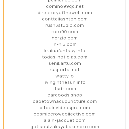
domino99qq.net
directoryoftheweb.com
donttellashton.com
rush3studio.com
roro90.com
herzio.com
in-hi5.com
krainafantasy.info
todas-noticias.com
senikartu.com
rusportal.net
watty.io
livinginthesun.info
itsriz.com
cargoods.shop
capetownacupuncture.com
bitcoinvideospro.com
cosmiccrowcollective.com
alain-jacquet.com
gotisouizakayabakeneko.com