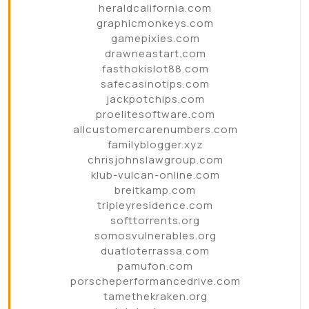
heraldcalifornia.com
graphicmonkeys.com
gamepixies.com
drawneastart.com
fasthokislot88.com
safecasinotips.com
jackpotchips.com
proelitesoftware.com
allcustomercarenumbers.com
familyblogger.xyz
chrisjohnslawgroup.com
klub-vulcan-online.com
breitkamp.com
tripleyresidence.com
softtorrents.org
somosvulnerables.org
duatloterrassa.com
pamufon.com
porscheperformancedrive.com
tamethekraken.org