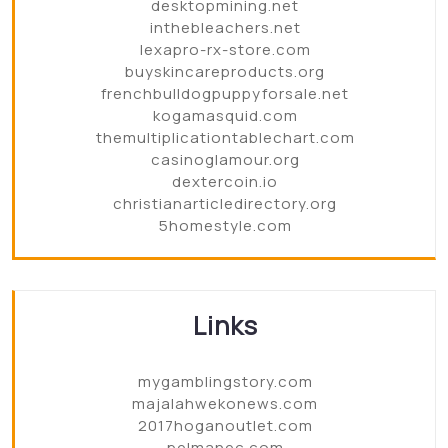
desktopmining.net
inthebleachers.net
lexapro-rx-store.com
buyskincareproducts.org
frenchbulldogpuppyforsale.net
kogamasquid.com
themultiplicationtablechart.com
casinoglamour.org
dextercoin.io
christianarticledirectory.org
5homestyle.com
Links
mygamblingstory.com
majalahwekonews.com
2017hoganoutlet.com
pelmanec.com