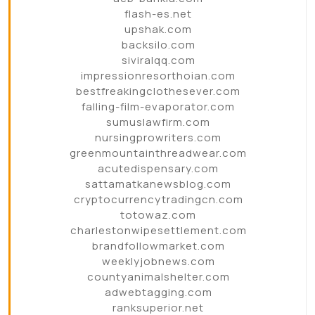
flash-es.net
upshak.com
backsilo.com
siviralqq.com
impressionresorthoian.com
bestfreakingclothesever.com
falling-film-evaporator.com
sumuslawfirm.com
nursingprowriters.com
greenmountainthreadwear.com
acutedispensary.com
sattamatkanewsblog.com
cryptocurrencytradingcn.com
totowaz.com
charlestonwipesettlement.com
brandfollowmarket.com
weeklyjobnews.com
countyanimalshelter.com
adwebtagging.com
ranksuperior.net