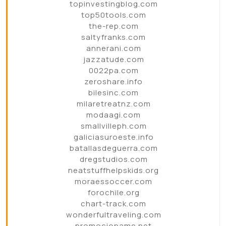
topinvestingblog.com
top50tools.com
the-rep.com
saltyfranks.com
annerani.com
jazzatude.com
0022pa.com
zeroshare.info
bilesinc.com
milaretreatnz.com
modaagi.com
smallvilleph.com
galiciasuroeste.info
batallasdeguerra.com
dregstudios.com
neatstuffhelpskids.org
moraessoccer.com
forochile.org
chart-track.com
wonderfultraveling.com
promocioname.net