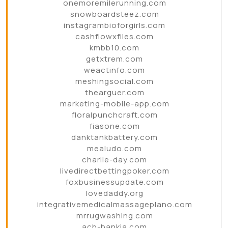
onemoremilerunning.com
snowboardsteez.com
instagrambioforgirls.com
cashflowxfiles.com
kmbb10.com
getxtrem.com
weactinfo.com
meshingsocial.com
thearguer.com
marketing-mobile-app.com
floralpunchcraft.com
fiasone.com
danktankbattery.com
mealudo.com
charlie-day.com
livedirectbettingpoker.com
foxbusinessupdate.com
lovedaddy.org
integrativemedicalmassageplano.com
mrrugwashing.com
acb-bankia.com