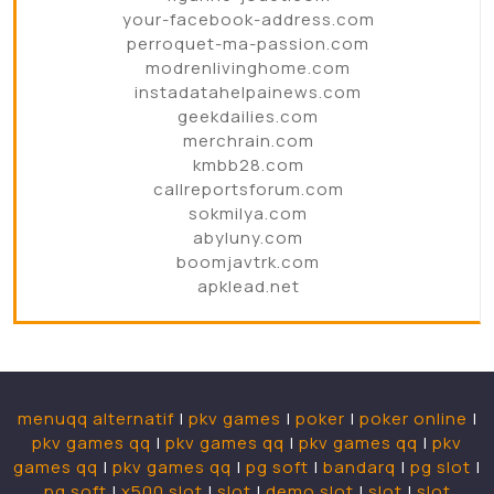
your-facebook-address.com
perroquet-ma-passion.com
modrenlivinghome.com
instadatahelpainews.com
geekdailies.com
merchrain.com
kmbb28.com
callreportsforum.com
sokmilya.com
abyluny.com
boomjavtrk.com
apklead.net
menuqq alternatif
|
pkv games
|
poker
|
poker online
|
pkv games qq
|
pkv games qq
|
pkv games qq
|
pkv
games qq
|
pkv games qq
|
pg soft
|
bandarq
|
pg slot
|
pg soft
|
x500 slot
|
slot
|
demo slot
|
slot
|
slot