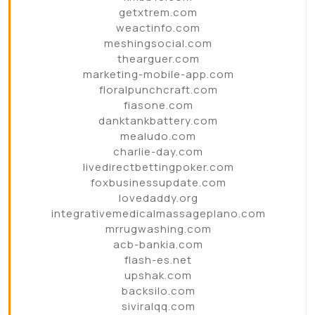
getxtrem.com
weactinfo.com
meshingsocial.com
thearguer.com
marketing-mobile-app.com
floralpunchcraft.com
fiasone.com
danktankbattery.com
mealudo.com
charlie-day.com
livedirectbettingpoker.com
foxbusinessupdate.com
lovedaddy.org
integrativemedicalmassageplano.com
mrrugwashing.com
acb-bankia.com
flash-es.net
upshak.com
backsilo.com
siviralqq.com