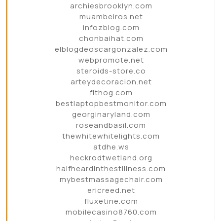
archiesbrooklyn.com
muambeiros.net
infozblog.com
chonbaihat.com
elblogdeoscargonzalez.com
webpromote.net
steroids-store.co
arteydecoracion.net
fithog.com
bestlaptopbestmonitor.com
georginaryland.com
roseandbasil.com
thewhitewhitelights.com
atdhe.ws
heckrodtwetland.org
halfheardinthestillness.com
mybestmassagechair.com
ericreed.net
fluxetine.com
mobilecasino8760.com