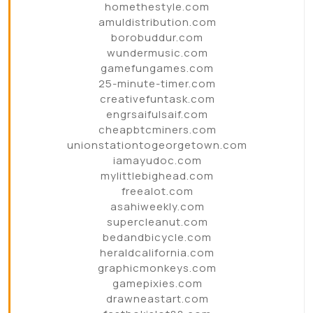
homethestyle.com
amuldistribution.com
borobuddur.com
wundermusic.com
gamefungames.com
25-minute-timer.com
creativefuntask.com
engrsaifulsaif.com
cheapbtcminers.com
unionstationtogeorgetown.com
iamayudoc.com
mylittlebighead.com
freealot.com
asahiweekly.com
supercleanut.com
bedandbicycle.com
heraldcalifornia.com
graphicmonkeys.com
gamepixies.com
drawneastart.com