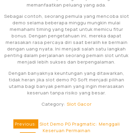
memanfaatkan peluang yang ada.
Sebagai contoh, seorang pemula yang mencoba slot
demo selama beberapa minggu mungkin mulai
memahami timing yang tepat untuk memicu fitur
bonus. Dengan pengetahuan ini, mereka dapat
merasakan rasa percaya diri saat beralih ke bermain
dengan uang nyata. Ini menjadi salah satu langkah
penting dalam perjalanan seorang pemain slot untuk
menjadi lebih sukses dan berpengalaman.
Dengan banyaknya keuntungan yang ditawarkan,
tidak heran jika slot demo PG Soft menjadi pilihan
utama bagi banyak pemain yang ingin merasakan
keseruan tanpa risiko yang besar.
Category:
Slot Gacor
Post
Previous:
Slot Demo PG Pragmatic: Menggali
Keseruan Permainan