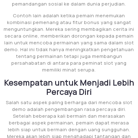
pemandangan sosial ke dalam dunia perjudian.
Contoh lain adalah ketika pemain menemukan
kombinasi pemenang atau fitur bonus yang sangat
menguntungkan. Mereka sering membagikan cerita ini
secara online, memberikan dorongan kepada pemain
lain untuk mencoba permainan yang sama dalam slot
demo. Hal ini tidak hanya meningkatkan pengetahuan
tentang permainan tetapi juga membangun
persahabatan di antara para peminat slot yang
memiliki minat serupa.
Kesempatan untuk Menjadi Lebih
Percaya Diri
Salah satu aspek paling berharga dari mencoba slot
demo adalah pengembangan rasa percaya diri.
Setelah beberapa kali bermain dan merasakan
berbagai aspek permainan, pemain dapat merasa
lebih siap untuk bermain dengan uang sungguhan.
Mereka akan lebih siap menghadapi tantangan dan