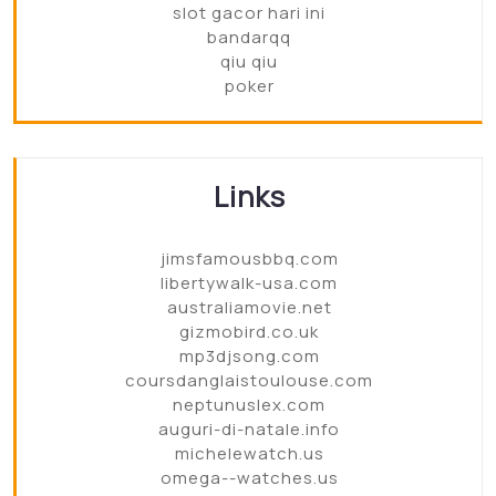
slot gacor hari ini
bandarqq
qiu qiu
poker
Links
jimsfamousbbq.com
libertywalk-usa.com
australiamovie.net
gizmobird.co.uk
mp3djsong.com
coursdanglaistoulouse.com
neptunuslex.com
auguri-di-natale.info
michelewatch.us
omega--watches.us