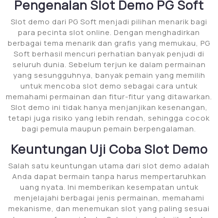
Pengenalan Slot Demo PG Soft
Slot demo dari PG Soft menjadi pilihan menarik bagi
para pecinta slot online. Dengan menghadirkan
berbagai tema menarik dan grafis yang memukau, PG
Soft berhasil mencuri perhatian banyak penjudi di
seluruh dunia. Sebelum terjun ke dalam permainan
yang sesungguhnya, banyak pemain yang memilih
untuk mencoba slot demo sebagai cara untuk
memahami permainan dan fitur-fitur yang ditawarkan.
Slot demo ini tidak hanya menjanjikan kesenangan,
tetapi juga risiko yang lebih rendah, sehingga cocok
bagi pemula maupun pemain berpengalaman.
Keuntungan Uji Coba Slot Demo
Salah satu keuntungan utama dari slot demo adalah
Anda dapat bermain tanpa harus mempertaruhkan
uang nyata. Ini memberikan kesempatan untuk
menjelajahi berbagai jenis permainan, memahami
mekanisme, dan menemukan slot yang paling sesuai