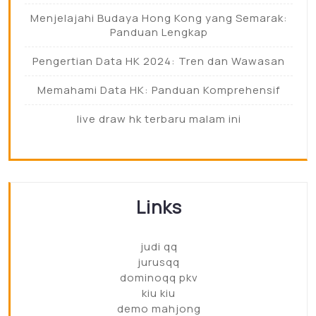
Menjelajahi Budaya Hong Kong yang Semarak:
Panduan Lengkap
Pengertian Data HK 2024: Tren dan Wawasan
Memahami Data HK: Panduan Komprehensif
live draw hk terbaru malam ini
Links
judi qq
jurusqq
dominoqq pkv
kiu kiu
demo mahjong