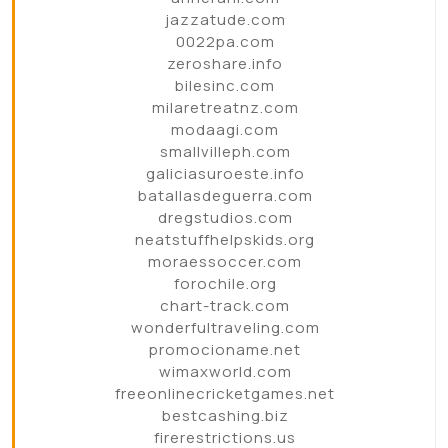
jazzatude.com
0022pa.com
zeroshare.info
bilesinc.com
milaretreatnz.com
modaagi.com
smallvilleph.com
galiciasuroeste.info
batallasdeguerra.com
dregstudios.com
neatstuffhelpskids.org
moraessoccer.com
forochile.org
chart-track.com
wonderfultraveling.com
promocioname.net
wimaxworld.com
freeonlinecricketgames.net
bestcashing.biz
firerestrictions.us