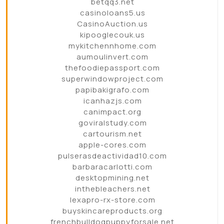
betqq3.net
casinoloans5.us
CasinoAuction.us
kipooglecouk.us
mykitchennhome.com
aumoulinvert.com
thefoodiepassport.com
superwindowproject.com
papibakigrafo.com
icanhazjs.com
canimpact.org
goviralstudy.com
cartourism.net
apple-cores.com
pulserasdeactividad10.com
barbaracarlotti.com
desktopmining.net
inthebleachers.net
lexapro-rx-store.com
buyskincareproducts.org
frenchbulldogpuppyforsale.net