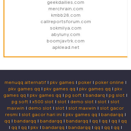
geekdailies.com
merchrain.com
kmbb28.com
callreportsforum.com
sokmilya.com
abyluny.com
boomjavtrk.com
apklead.net
menuqq alternatif
|
pkv games
|
poker
|
poker online
|
pkv games qq
|
pkv games qq
|
pkv games qq
|
pkv
games qq
|
pkv games qq
|
pg soft
|
bandarq
|
pg slot
|
pg soft
|
x500 slot
|
slot
|
demo slot
|
slot
|
slot
maxwin
|
demo slot
|
slot
|
slot maxwin
|
slot gacor
resmi
|
slot gacor hari ini
|
pkv games qq
|
bandarqq
|
qq
|
bandarqq
|
bandarqq
|
bandarqq
|
qq
|
qq
|
qq
|
qq
|
qq
|
qq
|
pkv
|
bandarqq
|
bandarqq
|
qq
|
qq
|
qq
|